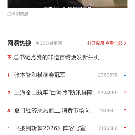
江峰聊情感
网易热搜
每30分钟更新
打开应用 查看全部
总书记点赞的非遗苗绣焕发新生机
张本智和横滨赛冠军
2360578
1
上海金山筑牢“白海豚”防汛屏障
2324969
2
夏日经济乘热而上 消费市场向新而行
2308411
3
《披荆斩棘2026》阵容官宣
2136586
4