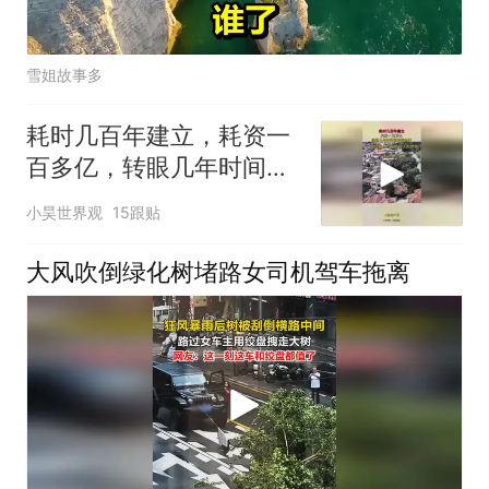
雪姐故事多
耗时几百年建立，耗资一
百多亿，转眼几年时间竟
面临拆迁！
小昊世界观
15跟贴
大风吹倒绿化树堵路女司机驾车拖离