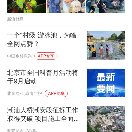
新浪财经
一个“村级”游泳池，为啥
全网点赞？
中国乡村振兴
APP专享
北京市全国科普月活动将
于9月启动
北青网-北京青年报
APP专享
潮汕大桥潮安段征拆工作
取得突破 项目施工全面提
速
潮安发布
3跟贴