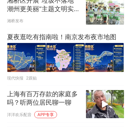
湘桥区开展“垃圾不落地
了……
视频丨只要一枚命中就能让航
潮州更美丽”主题文明实践
母瘫痪 轰-6J实力有多强？
活动
空调24小时开着反而更省电？
湘桥发布
电力部门回应
5万的小车卖不动，40万以上
夏夜逛吃有指南啦！南京发布夜市地图
的抢着买
十多万人报名的考试，成绩
热
全部作废，公平么？
现代快报
2跟贴
上海有百万存款的家庭多
吗？听两位居民聊一聊
洋洋欢乐配音
APP专享