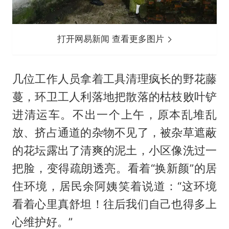
打开网易新闻 查看更多图片
几位工作人员拿着工具清理疯长的野花藤
蔓，环卫工人利落地把散落的枯枝败叶铲
进清运车。不出一个上午，原本乱堆乱
放、挤占通道的杂物不见了，被杂草遮蔽
的花坛露出了清爽的泥土，小区像洗过一
把脸，变得疏朗透亮。看着“换新颜”的居
住环境，居民余阿姨笑着说道：“这环境
看着心里真舒坦！往后我们自己也得多上
心维护好。”