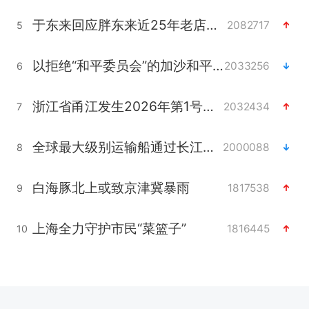
于东来回应胖东来近25年老店年底关闭
2082717
5
以拒绝“和平委员会”的加沙和平计划
2033256
6
浙江省甬江发生2026年第1号洪水
2032434
7
全球最大级别运输船通过长江大桥
2000088
8
白海豚北上或致京津冀暴雨
1817538
9
上海全力守护市民“菜篮子”
1816445
10