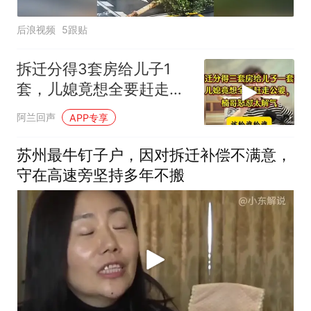
后浪视频
5跟贴
拆迁分得3套房给儿子1
套，儿媳竟想全要赶走公
婆，楠哥怒怼太解气
阿兰回声
APP专享
苏州最牛钉子户，因对拆迁补偿不满意，
守在高速旁坚持多年不搬