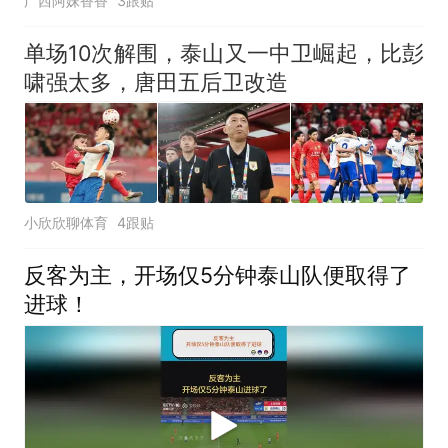
广西阿妹香香
3跟贴
单场10次解围，泰山又一中卫崛起，比彭
啸强太多，唐田五后卫改造
小欣欣聊体育
4跟贴
反客为主，开场仅5分钟泰山队便取得了
进球！