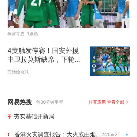
稗官青史
1跟贴
4黄触发停赛！国安外援
中卫拉莫斯缺席，下轮京
津德比后防少一员
五姑娘台球
网易热搜
每30分钟更新
打开应用 查看全部
夯实基础开新局
香港火灾调查报告：大火或由烟头引起
2415921
1