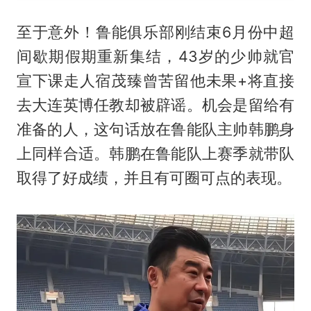
至于意外！鲁能俱乐部刚结束6月份中超
间歇期假期重新集结，43岁的少帅就官
宣下课走人宿茂臻曾苦留他未果+将直接
去大连英博任教却被辟谣。机会是留给有
准备的人，这句话放在鲁能队主帅韩鹏身
上同样合适。韩鹏在鲁能队上赛季就带队
取得了好成绩，并且有可圈可点的表现。