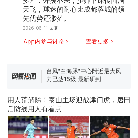
多》：外援不来，少帅下课传闻满
天飞，球迷的耐心比成都蓉城的领
先优势还渺茫。
那个在床头放菜刀的女孩，
热
2026-06-11
回复
因老师一句“跟我回家”改写了
人生
费大厨“全国小炒肉大王”称
新
App内参与讨论
查看更多
号，仅凭视频评出？中国烹饪
协会回应
台风"白海豚"中心附近最大风
力已达15级 最新研判
佛山一中学招聘物理教师，笔
试前13名均遭淘汰？教育局：
已叫停招聘，成立调查组全面
笔试第一被第二名传话劝弃考
核查
官方通报
用人荒解除！泰山主场迎战津门虎，唐田
享界G9车型预售价公布：
后防线用人有看点
43.98万起
那个在床头放菜刀的女孩，
热
因老师一句“跟我回家”改写了