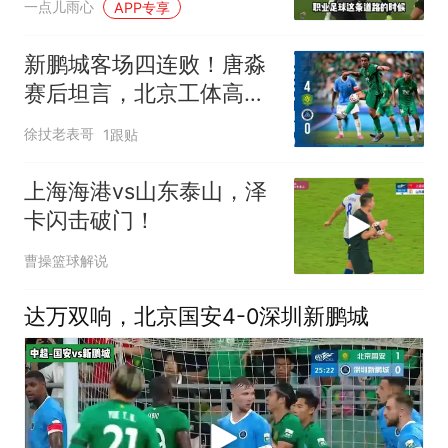
一点儿雨心
APP专享
新鹏城客场四连败！唐淼
赛后坦言，北京工体高压
下全队放不开
徐扙老表哥
1跟贴
上海海港vs山东泰山，泽
卡闪击破门！
曹操篮球解说
达万双响，北京国安4-0深圳新鹏城