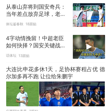
从泰山弃将到国安奇兵：
当年差点放弃足球，老爹
一句话成就了他
体坛鉴春秋
18跟贴
4字动情挽留！中超老臣
如何抉择？国安关键战：
37岁功臣再度封神
话体坛
13跟贴
大连比申花多休1天，足协杯赛程占优 德
尔加多再不跑 让位给朱鹏宇