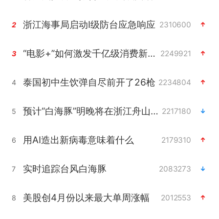
浙江海事局启动Ⅰ级防台应急响应
2310600
2
“电影+”如何激发千亿级消费新活力？
2249921
3
泰国初中生饮弹自尽前开了26枪
2234804
4
预计“白海豚”明晚将在浙江舟山到福建福鼎一带沿海登陆
2217180
5
用AI造出新病毒意味着什么
2179310
6
实时追踪台风白海豚
2083273
7
美股创4月份以来最大单周涨幅
2012553
8