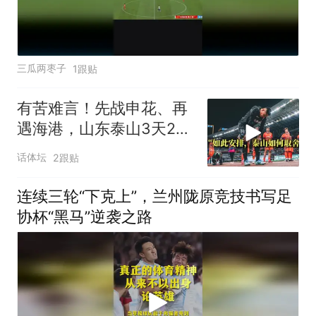
三瓜两枣子
1跟贴
有苦难言！先战申花、再
遇海港，山东泰山3天2
战：谨防双线败北
话体坛
2跟贴
连续三轮“下克上”，兰州陇原竞技书写足
协杯“黑马”逆袭之路