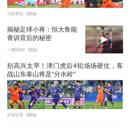
人生
小彭美识
3跟贴
揭秘足球小将：恒大鲁能
青训背后的秘密
一缕阳光f
1跟贴
别高兴太早！津门虎后4轮场场硬仗，客
战山东泰山将是“分水岭”
豆哥记录
4跟贴