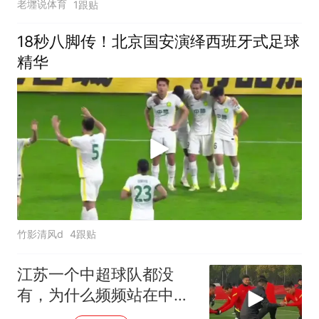
老壥说体育
1跟贴
18秒八脚传！北京国安演绎西班牙式足球
精华
竹影清风d
4跟贴
江苏一个中超球队都没
有，为什么频频站在中国
足球的C位