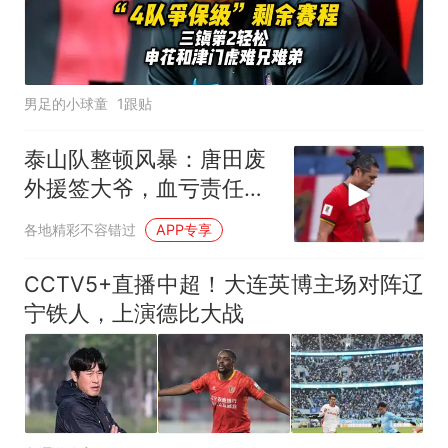
男足的小球童
1跟贴
泰山队整顿风暴：唐田废
外援签大爷，血亏责任谁
来担
各地精彩不容错过
APP专享
CCTV5+直播中超！大连英博主场对阵辽
宁铁人，上演德比大战