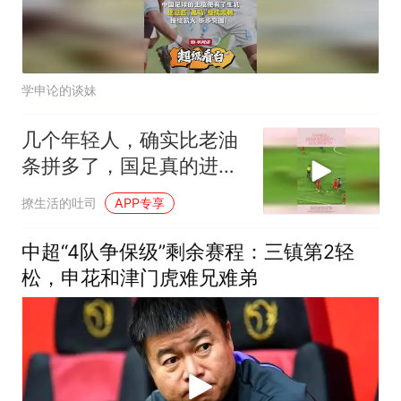
学申论的谈妹
几个年轻人，确实比老油
条拼多了，国足真的进步
了！
撩生活的吐司
APP专享
中超“4队争保级”剩余赛程：三镇第2轻
松，申花和津门虎难兄难弟