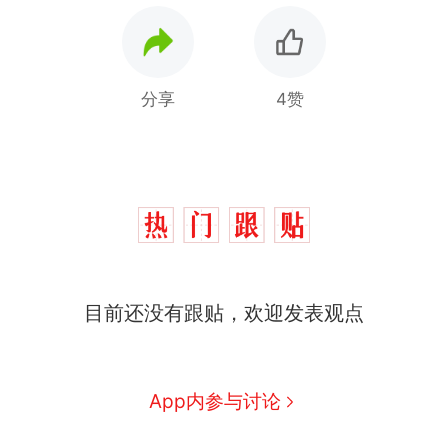
分享
4赞
那个在床头放菜刀的女孩，
热
因老师一句“跟我回家”改写了
人生
搬家报价570元，搬到楼下
新
目前还没有跟贴，欢迎发表观点
交5060元才肯搬上楼！女子傻
眼了……
十多万人报名的考试，成绩全
部作废，公平么？
空调24小时开着反而更省电？
App内参与讨论
电力部门回应