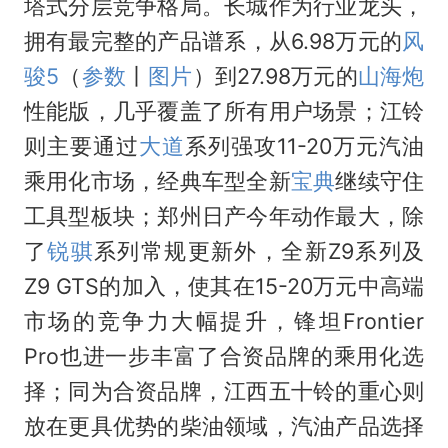
塔式分层竞争格局。长城作为行业龙头，
拥有最完整的产品谱系，从6.98万元的
风
骏5
（
参数
丨
图片
）到27.98万元的
山海炮
性能版，几乎覆盖了所有用户场景；江铃
则主要通过
大道
系列强攻11-20万元汽油
乘用化市场，经典车型全新
宝典
继续守住
工具型板块；郑州日产今年动作最大，除
了
锐骐
系列常规更新外，全新Z9系列及
Z9 GTS的加入，使其在15-20万元中高端
市场的竞争力大幅提升，锋坦Frontier
Pro也进一步丰富了合资品牌的乘用化选
择；同为合资品牌，江西五十铃的重心则
放在更具优势的柴油领域，汽油产品选择