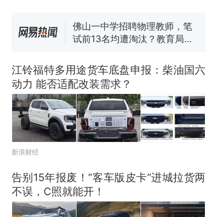
佛山一中学招聘物理教师，笔
试前13名均遭淘汰？教育局：
已叫停招聘，成立调查组全面
“不建议大家买深色蛋糕”上热
核查
搜，网友：天塌了！
那个在床头放菜刀的女孩，
热
因老师一句“跟我回家”改写了
江铃福特多用途货车底盘申报：柴油国六
人生
动力 能否适配改装需求？
新浪财经
告别15年报废！“客车版皮卡”进城拉货两
不误，C照就能开！