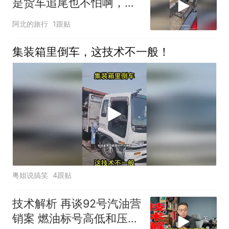
是货车追尾也不怕啊，还
能自动升降，太厉害了
阿北的旅行
1跟贴
集装箱里倒车，这技术不一般！
粤姐说搞笑
4跟贴
技术解析 再谈92号汽油营
销案 燃油标号高低和压缩