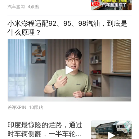
比关系不大
汽车鉴闻
4跟贴
小米澎程适配92、95、98汽油，到底是
什么原理？
差评XPIN
10跟贴
印度最惊险的烂路，通过
时车辆侧翻，一半车轮悬