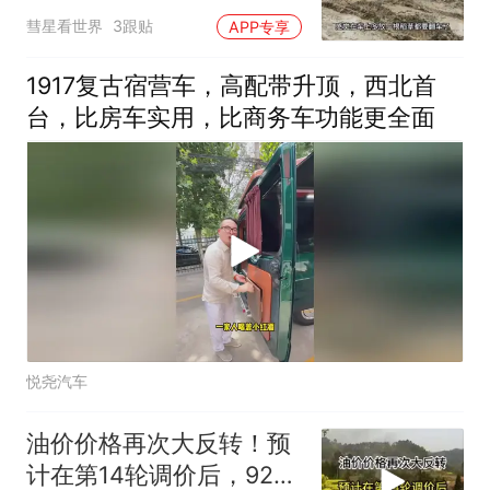
空，胆小真不敢开
彗星看世界
3跟贴
APP专享
1917复古宿营车，高配带升顶，西北首
台，比房车实用，比商务车功能更全面
悦尧汽车
油价价格再次大反转！预
计在第14轮调价后，92号