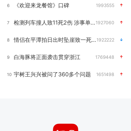
《欢迎来龙餐馆》口碑
1993555
6
检测列车撞人致11死2伤 涉事单位被罚
1927060
7
情侣在平潭拍日出时坠崖致一死一伤
1922222
8
白海豚将正面袭击贯穿浙江
1769448
9
宇树王兴兴被问了360多个问题
1651498
10