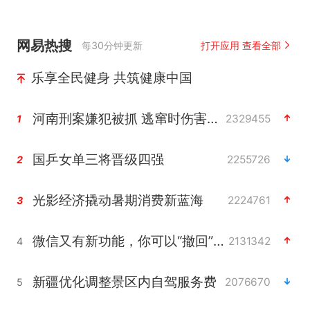
网易热搜
每30分钟更新
打开应用 查看全部
乐享全民健身 共筑健康中国
河南刑案嫌犯被抓 逃窜时伤害多人
2329455
1
国乒女单三将晋级四强
2255726
2
光影经济撬动暑期消费新蓝海
2224761
3
微信又有新功能，你可以“撤回”你的撤回了！
2131342
4
新疆优化调整景区内自驾服务费
2076670
5