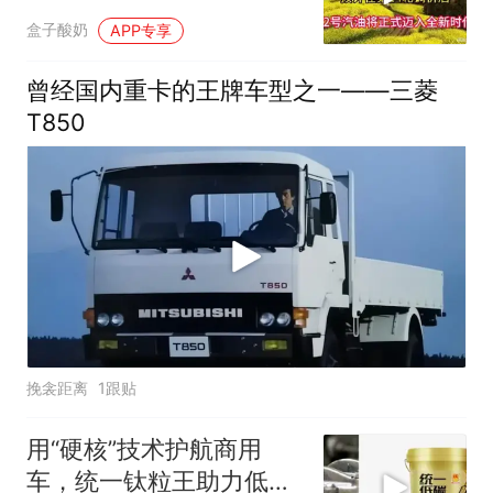
汽油将正式迈_2
盒子酸奶
APP专享
曾经国内重卡的王牌车型之一——三菱
T850
挽衾距离
1跟贴
用“硬核”技术护航商用
车，统一钛粒王助力低碳