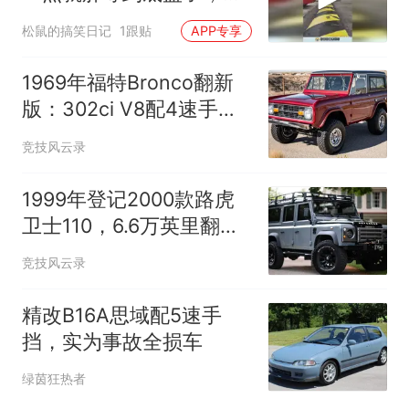
盘也太低了！
松鼠的搞笑日记
1跟贴
APP专享
1969年福特Bronco翻新
版：302ci V8配4速手动
仅13k英里
竞技风云录
1999年登记2000款路虎
卫士110，6.6万英里翻新
待售
竞技风云录
精改B16A思域配5速手
挡，实为事故全损车
绿茵狂热者