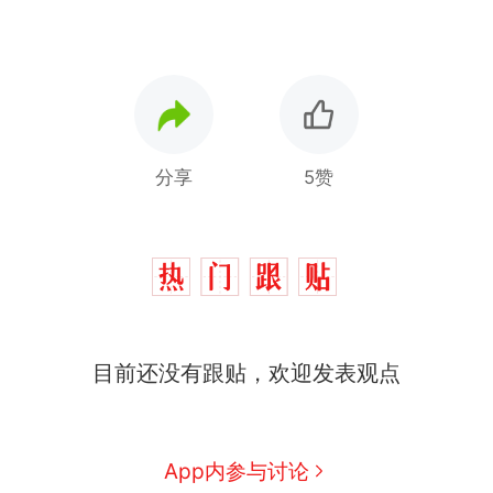
分享
5赞
那个在床头放菜刀的女孩，
热
目前还没有跟贴，欢迎发表观点
因老师一句“跟我回家”改写了
人生
搬家报价570元，搬到楼下
新
交5060元才肯搬上楼！女子傻
眼了……
空调24小时开着反而更省电？
App内参与讨论
电力部门回应