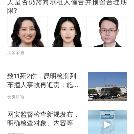
人是否仍需向承租人催告并预留合理期
限?
法客帝国
致11死2伤，昆明检测列
车撞人事故再追责：施工
业务外包单位被罚1.5万
大风新闻
元；此前国铁昆明局被罚
300万元，34人被给予党
网安监督检查新规发布，
纪政务处理
明确检查对象、内容等