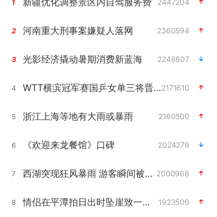
新疆优化调整景区内自驾服务费
2447204
1
河南重大刑事案嫌疑人落网
2360594
2
光影经济撬动暑期消费新蓝海
2248807
3
WTT横滨冠军赛国乒女单三将晋级四强
2171610
4
浙江上海等地有大雨或暴雨
2160500
5
《欢迎来龙餐馆》口碑
2024279
6
西湖突现狂风暴雨 游客瞬间被浇透
2000966
7
情侣在平潭拍日出时坠崖致一死一伤
1923506
8