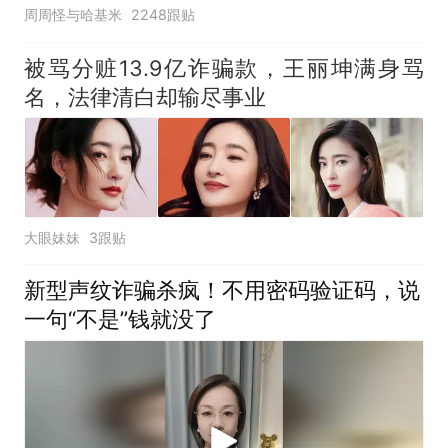
周周怪与哈基米
2248跟贴
被骂分赃13.9亿诈骗款，王丽坤满身骂
名，法律清白却输尽事业
大眼妹妹
3跟贴
新型声纹诈骗杀疯！不用密码验证码，说
一句“不是”钱就没了