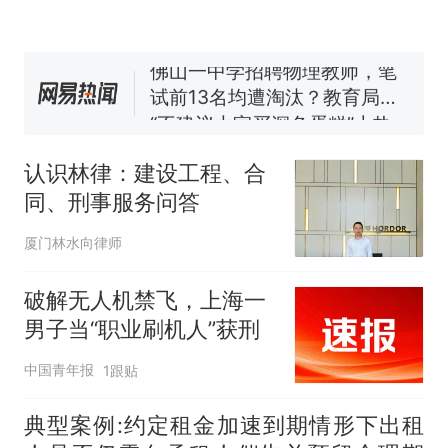
佛山一中学招聘物理教师，笔
试前13名均遭淘汰？教育局：
已叫停招聘，成立调查组全面
“不建议大家买深色蛋糕”上热
核查
搜，网友：天塌了！
南航一航班疑向乘客发放西梅
汁，致多名乘客在飞行途中排
认识林律：建设工程、合
队上厕所！乘客：机上100多
那个在床头放菜刀的女孩，
热
同、刑事服务问答
人只有2个厕所；客服回应：并
因老师一句“跟我回家”改写了
非每架飞机都会发放西梅汁
人生
厦门林水向律师
破解无人机禁飞，上海一
男子当“职业刷机人”获刑
中国青年报
1跟贴
典型案例:约定租金加速到期情形下出租