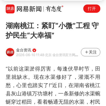
打开
湖南桃江：紧盯“小微”工程 守
护民生“大幸福”
金台资讯
关注
2026-06-10 11:48
·北京
·金台资讯官方网易号
“以前这渠淤得厉害，每逢伏旱时节，田
里就缺水。现在水渠修好了，灌溉不用
愁，心里也踏实了!”近日，在湖南省桃江
县灰山港镇万功塘村，一条新修的水渠蜿
蜒穿过稻田，看着畅通无阻的水渠，村民