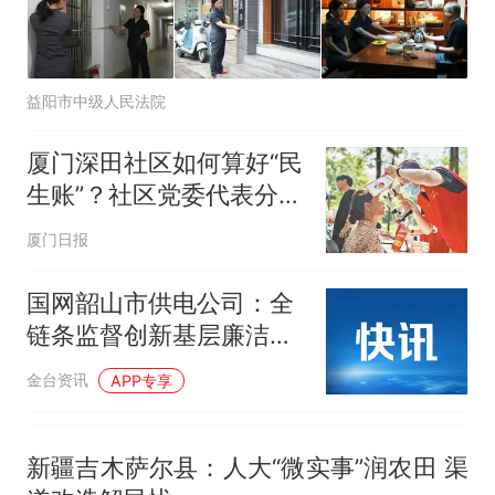
人生
益阳市中级人民法院
厦门深田社区如何算好“民
生账”？社区党委代表分享
经验做法
厦门日报
国网韶山市供电公司：全
链条监督创新基层廉洁自
治
金台资讯
APP专享
新疆吉木萨尔县：人大“微实事”润农田 渠