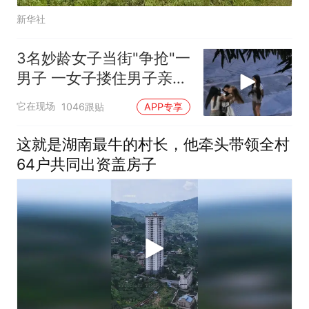
新华社
3名妙龄女子当街"争抢"一
男子 一女子搂住男子亲一
口
它在现场
1046跟贴
APP专享
这就是湖南最牛的村长，他牵头带领全村
64户共同出资盖房子