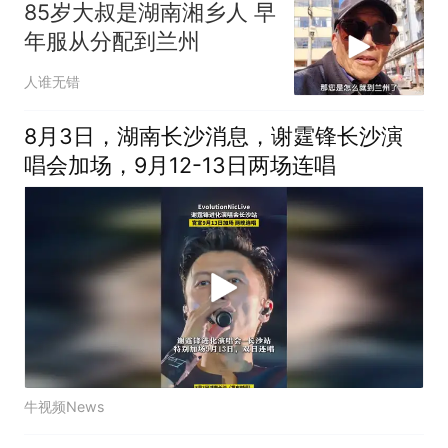
85岁大叔是湖南湘乡人 早
年服从分配到兰州
人谁无错
8月3日，湖南长沙消息，谢霆锋长沙演
唱会加场，9月12-13日两场连唱
牛视频News