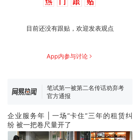
目前还没有跟贴，欢迎发表观点
那个在床头放菜刀的女孩，
热
因老师一句“跟我回家”改写了
人生
搬家报价570元，搬到楼下
新
交5060元才肯搬上楼！女子傻
App内参与讨论
眼了……
佛山一中学招聘物理教师，笔
试前13名均遭淘汰？教育局：
已叫停招聘，成立调查组全面
笔试第一被第二名传话劝弃考
核查
官方通报
空调24小时开着反而更省电？
电力部门回应
“不建议大家买深色蛋糕”上热
企业服务年 | 一场“卡住”三年的租赁纠
搜，网友：天塌了！
纷 被一把卷尺量开了
那个在床头放菜刀的女孩，
热
因老师一句“跟我回家”改写了