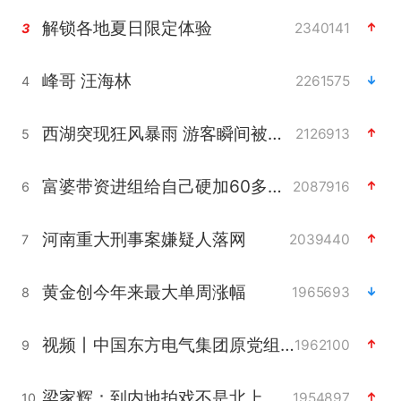
解锁各地夏日限定体验
2340141
3
峰哥 汪海林
2261575
4
西湖突现狂风暴雨 游客瞬间被浇透
2126913
5
富婆带资进组给自己硬加60多场吻戏
2087916
6
河南重大刑事案嫌疑人落网
2039440
7
黄金创今年来最大单周涨幅
1965693
8
视频丨中国东方电气集团原党组副书记、董事宋致远被查
1962100
9
梁家辉：到内地拍戏不是北上是回归
1954897
10