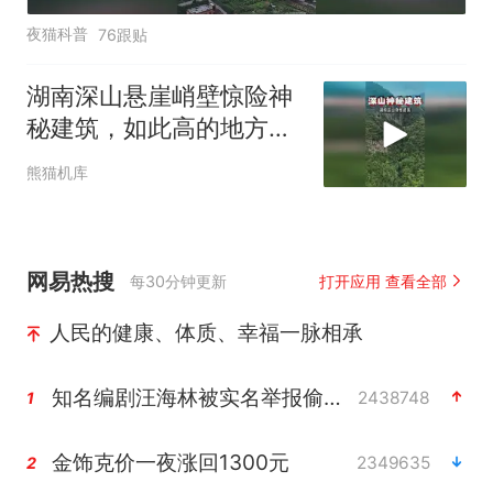
夜猫科普
76跟贴
湖南深山悬崖峭壁惊险神
秘建筑，如此高的地方建
这样的建筑
熊猫机库
网易热搜
每30分钟更新
打开应用 查看全部
人民的健康、体质、幸福一脉相承
知名编剧汪海林被实名举报偷税漏税
2438748
1
金饰克价一夜涨回1300元
2349635
2