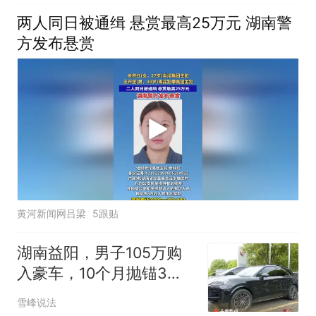
措施 确保人民群众生命财
两人同日被通缉 悬赏最高25万元 湖南警
产安全
方发布悬赏
黄河新闻网吕梁
5跟贴
湖南益阳，男子105万购
入豪车，10个月抛锚3次
欲退车被店家拒绝
雪峰说法