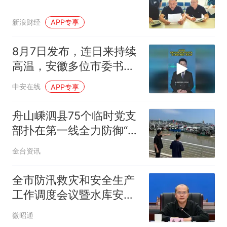
新浪财经
APP专享
8月7日发布，连日来持续
高温，安徽多位市委书记
集中走进车间、施工现场
中安在线
APP专享
看望慰问一线劳动者。#
战高温 （编辑：晨晨）投
舟山嵊泗县75个临时党支
稿邮箱：3882124142
部扑在第一线全力防御“白
海豚”
金台资讯
全市防汛救灾和安全生产
工作调度会议暨水库安全
运行管理工作视频会议强
微昭通
调 求实务实扎实落实防范