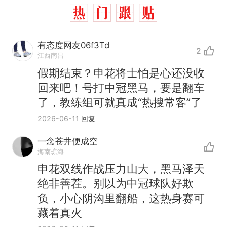
有态度网友06f3Td
2
江西南昌
假期结束？申花将士怕是心还没收
回来吧！号打中冠黑马，要是翻车
了，教练组可就真成“热搜常客”了
2026-06-11
回复
一念苍井便成空
海南琼海
那个在床头放菜刀的女孩，
热
申花双线作战压力山大，黑马泽天
因老师一句“跟我回家”改写了
绝非善茬。别以为中冠球队好欺
人生
费大厨“全国小炒肉大王”称
新
负，小心阴沟里翻船，这热身赛可
号，仅凭视频评出？中国烹饪
藏着真火
协会回应
搬家报价570元，搬到楼下交