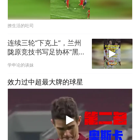
撩生活的吐司
连续三轮“下克上”，兰州
陇原竞技书写足协杯“黑
马”逆袭之路
学申论的谈妹
效力过中超最大牌的球星