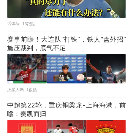
话体坛
13跟贴
赛事前瞻！大连队“打铁”，铁人“盘外招”
施压裁判，底气不足
汪星人哟
1跟贴
中超第22轮，重庆铜梁龙-上海海港，前
瞻：奏凯而归