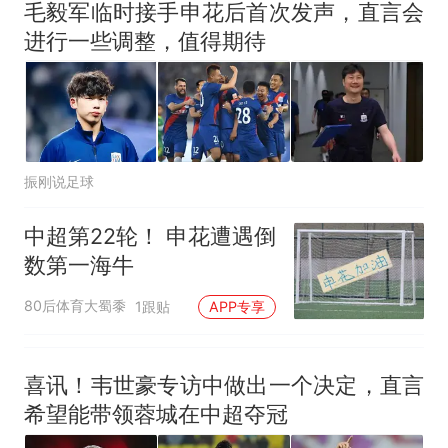
毛毅军临时接手申花后首次发声，直言会
进行一些调整，值得期待
振刚说足球
中超第22轮！ 申花遭遇倒
数第一海牛
80后体育大蜀黍
1跟贴
APP专享
喜讯！韦世豪专访中做出一个决定，直言
希望能带领蓉城在中超夺冠