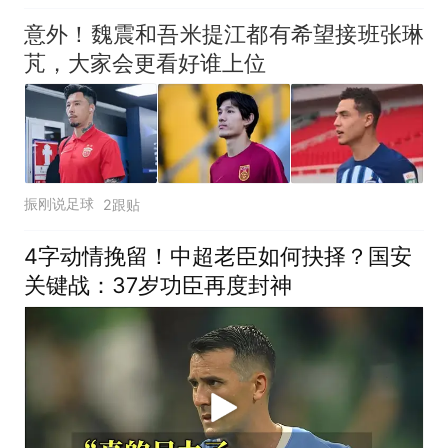
意外！魏震和吾米提江都有希望接班张琳
芃，大家会更看好谁上位
振刚说足球
2跟贴
4字动情挽留！中超老臣如何抉择？国安
关键战：37岁功臣再度封神