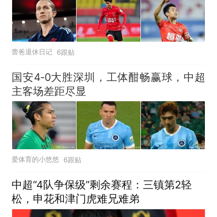
蕾爸退休日记
6跟贴
国安4‑0大胜深圳，工体酣畅赢球，中超
主客场差距尽显
爱体育的小悠悠
6跟贴
中超“4队争保级”剩余赛程：三镇第2轻
松，申花和津门虎难兄难弟