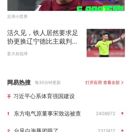
足球小世界
活久见，铁人居然要求足
协更换辽宁德比主裁判，
泰山队无辜躺枪
姜大叔侃球
网易热搜
每30分钟更新
打开应用 查看全部
习近平心系体育强国建设
东方电气原董事宋致远被查
2408972
1
台风白海豚闭眼了
2317417
2