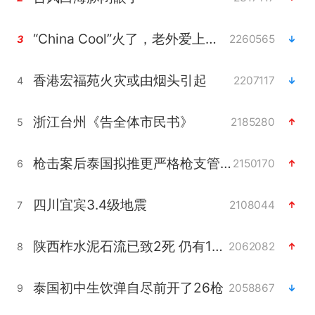
“China Cool”火了，老外爱上中国避暑游
2260565
3
香港宏福苑火灾或由烟头引起
2207117
4
浙江台州《告全体市民书》
2185280
5
枪击案后泰国拟推更严格枪支管控方案
2150170
6
四川宜宾3.4级地震
2108044
7
陕西柞水泥石流已致2死 仍有1人失联
2062082
8
泰国初中生饮弹自尽前开了26枪
2058867
9