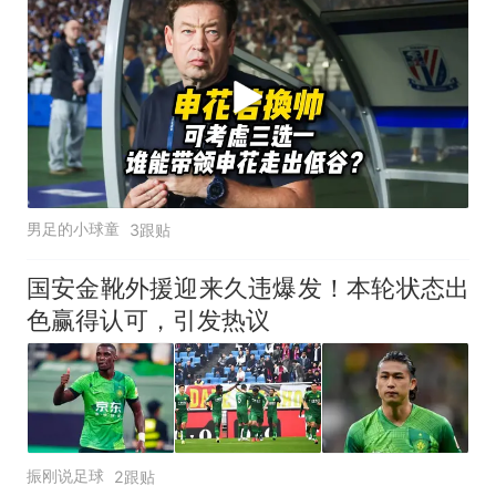
男足的小球童
3跟贴
国安金靴外援迎来久违爆发！本轮状态出
色赢得认可，引发热议
振刚说足球
2跟贴