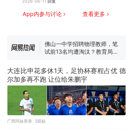
2026-06-11
回复
5060元才肯搬上楼！女子傻眼
了……
台风"白海豚"中心附近最大风
App内参与讨论
查看更多
力已达15级 最新研判
佛山一中学招聘物理教师，笔
试前13名均遭淘汰？教育局：
已叫停招聘，成立调查组全面
笔试第一被第二名传话劝弃考
核查
官方通报
那个在床头放菜刀的女孩，
热
因老师一句“跟我回家”改写了
大连比申花多休1天，足协杯赛程占优 德
人生
尔加多再不跑 让位给朱鹏宇
广西阿妹香香
3跟贴