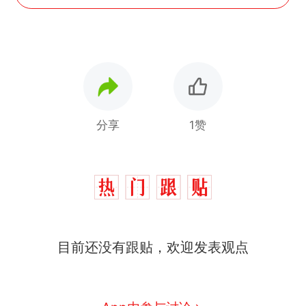
分享
1赞
那个在床头放菜刀的女孩，
热
目前还没有跟贴，欢迎发表观点
因老师一句“跟我回家”改写了
人生
搬家报价570元，搬到楼下
新
交5060元才肯搬上楼！女子傻
眼了……