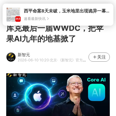
打开
库克最后一届WWDC，把苹
果AI九年的地基掀了
新智元
关注
2026-06-10 10:20
·北京
·《新智元》官方网易号