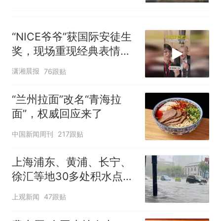
“NICE爷爷”获国际安徒生
奖，现场重现经典表情
包，向中国粉丝问好
潇湘晨报
76跟贴
“兰州拉面”改名“青海拉
面”，权威回应来了
中国新闻周刊
217跟贴
上海浦东、黄浦、长宁、
徐汇等地30多处积水点正
在抢排
上观新闻
47跟贴