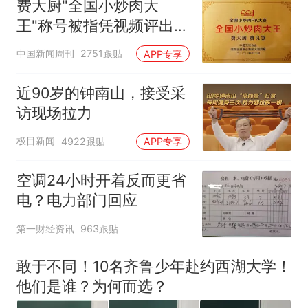
费大厨"全国小炒肉大
王"称号被指凭视频评出
官方回应
中国新闻周刊
2751跟贴
APP专享
近90岁的钟南山，接受采
访现场拉力
极目新闻
4922跟贴
APP专享
空调24小时开着反而更省
电？电力部门回应
第一财经资讯
963跟贴
敢于不同！10名齐鲁少年赴约西湖大学！
他们是谁？为何而选？