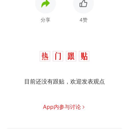
分享
4赞
目前还没有跟贴，欢迎发表观点
十多万人报名的考试，成绩
热
全部作废，公平么？
全球唯一没有法定首都的国
新
App内参与讨论
家，刚改国名，总统就邀请中
国大使骑行绕了几乎整个国境
搬家报价570元，搬到楼下交
线一圈，还曾两次到中国寻根
5060元才肯搬上楼！女子傻眼