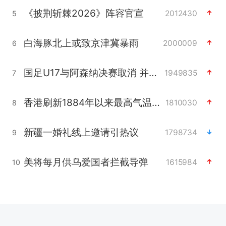
《披荆斩棘2026》阵容官宣
2012430
5
白海豚北上或致京津冀暴雨
2000009
6
国足U17与阿森纳决赛取消 并列冠军
1949835
7
香港刷新1884年以来最高气温纪录
1810030
8
新疆一婚礼线上邀请引热议
1798734
9
美将每月供乌爱国者拦截导弹
1615984
10