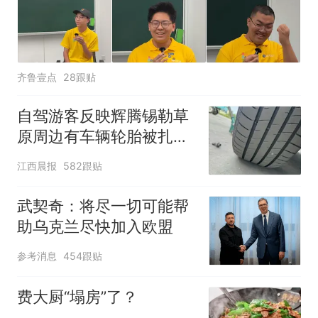
齐鲁壹点
28跟贴
自驾游客反映辉腾锡勒草
原周边有车辆轮胎被扎，
修理店铺换胎价格高达千
江西晨报
582跟贴
元，官方发布情况通报
武契奇：将尽一切可能帮
助乌克兰尽快加入欧盟
参考消息
454跟贴
费大厨“塌房”了？