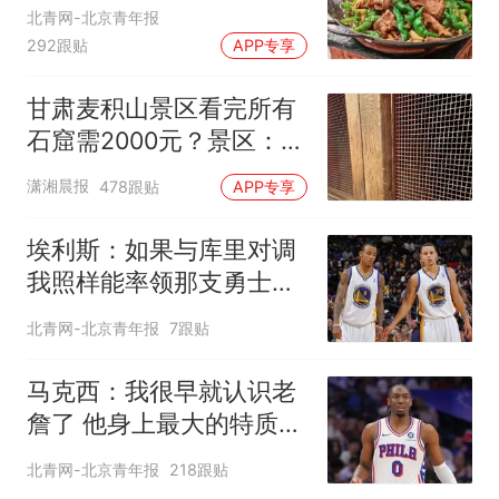
北青网-北京青年报
292跟贴
APP专享
甘肃麦积山景区看完所有
石窟需2000元？景区：部
分石窟受特别保护，游客
潇湘晨报
478跟贴
APP专享
可按需买
埃利斯：如果与库里对调
我照样能率领那支勇士取
得现在的成就
北青网-北京青年报
7跟贴
马克西：我很早就认识老
詹了 他身上最大的特质就
是谦逊
北青网-北京青年报
218跟贴