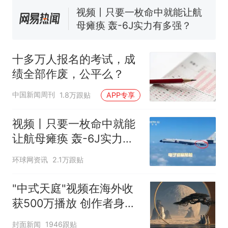
了……
视频丨只要一枚命中就能让航
母瘫痪 轰-6J实力有多强？
空调24小时开着反而更省电？
电力部门回应
十多万人报名的考试，成
台风"白海豚"登陆 中心附近最
绩全部作废，公平么？
大风力14级
十多万人报名的考试，成绩
热
中国新闻周刊
1.8万跟贴
APP专享
全部作废，公平么？
视频丨只要一枚命中就能
让航母瘫痪 轰-6J实力有
多强？
环球网资讯
2.1万跟贴
"中式天庭"视频在海外收
获500万播放 创作者身份
披露
封面新闻
1946跟贴