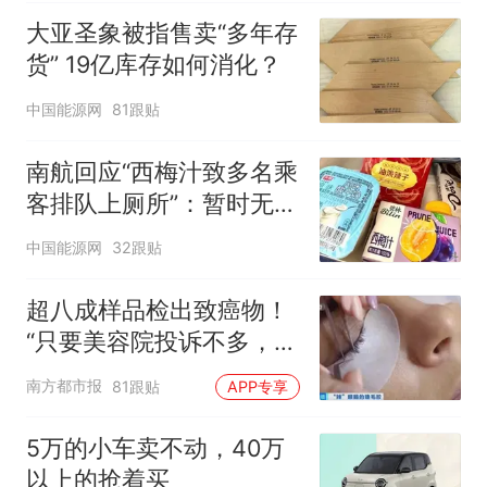
大亚圣象被指售卖“多年存
货” 19亿库存如何消化？
中国能源网
81跟贴
南航回应“西梅汁致多名乘
客排队上厕所”：暂时无法
核查是否发放西梅汁
中国能源网
32跟贴
超八成样品检出致癌物！
“只要美容院投诉不多，店
家就不会更换产品”
南方都市报
81跟贴
APP专享
5万的小车卖不动，40万
以上的抢着买