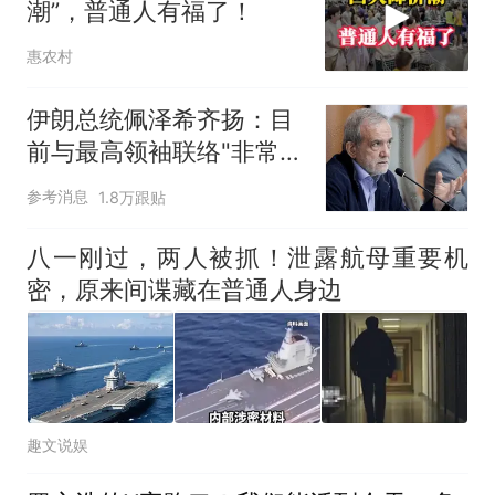
潮”，普通人有福了！
惠农村
伊朗总统佩泽希齐扬：目
前与最高领袖联络"非常困
难"
参考消息
1.8万跟贴
八一刚过，两人被抓！泄露航母重要机
密，原来间谍藏在普通人身边
趣文说娱