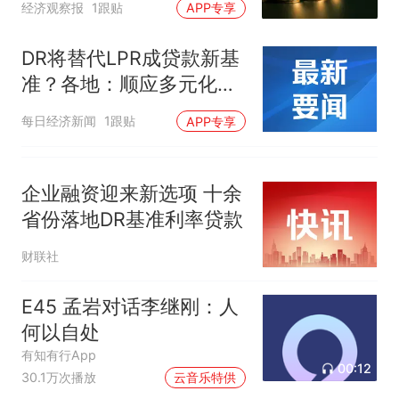
经济观察报
1跟贴
APP专享
DR将替代LPR成贷款新基
准？各地：顺应多元化基
准体系发展趋势
每日经济新闻
1跟贴
APP专享
企业融资迎来新选项 十余
省份落地DR基准利率贷款
财联社
E45 孟岩对话李继刚：人
何以自处
有知有行App
00:12
30.1万次播放
云音乐特供