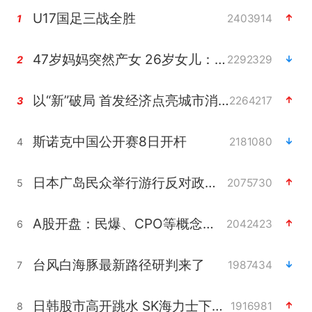
U17国足三战全胜
2403914
1
47岁妈妈突然产女 26岁女儿：很震惊
2292329
2
以“新”破局 首发经济点亮城市消费活力
2264217
3
斯诺克中国公开赛8日开杆
2181080
4
日本广岛民众举行游行反对政府行径
2075730
5
A股开盘：民爆、CPO等概念走强
2042423
6
台风白海豚最新路径研判来了
1987434
7
日韩股市高开跳水 SK海力士下挫转跌
1916981
8