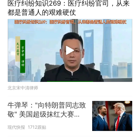
医疗纠纷知识269：医疗纠纷官司，从来
都是普通人的艰难硬仗
北京宋中清律师
牛弹琴："向特朗普同志致
敬" 美国超级抹红大赛开
始了
现代快报
1712跟贴