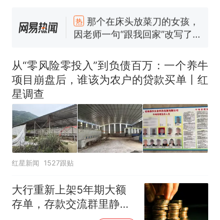
那个在床头放菜刀的女孩，
热
因老师一句“跟我回家”改写了
人生
制裁瓜子饺子，美国怕什
新
么？
从“零风险零投入”到负债百万：一个养牛
费大厨“全国小炒肉大王”称
项目崩盘后，谁该为农户的贷款买单丨红
号，仅凭视频评出？中国烹饪
星调查
协会回应
男子上山采菌偶然发现鸡枞菌
窝，原地守1天等它长大：挖了
140多朵
美国渔民钓获鲨鱼徒手将其拽
回大海 目击者直呼震惊 （视频
来源：参考消息）
笔试第一被第二名传话劝弃考
红星新闻
1527跟贴
官方通报
那个在床头放菜刀的女孩，
热
大行重新上架5年期大额
因老师一句“跟我回家”改写了
存单，存款交流群里静悄
人生
悄