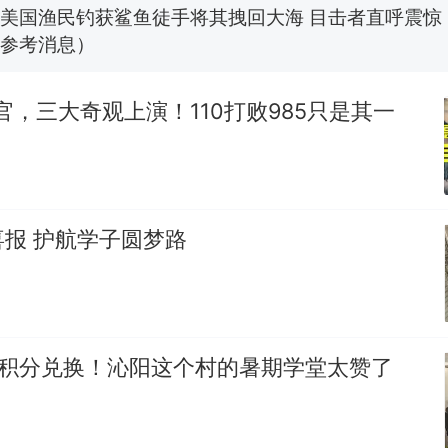
笔试第一被第二名传话劝弃考 官方通报
制裁瓜子饺子，美国怕什么？
热
收官，三大奇观上演！110打败985只是其一
报 护航学子圆梦路
+积分兑换！沁阳这个村的暑期学堂太赞了