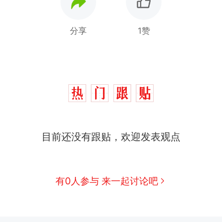
分享
1赞
制裁瓜子饺子，美国怕什么？
热
那个在床头放菜刀的女孩，因老师一句“跟我回家”
新
目前还没有跟贴，欢迎发表观点
费大厨“全国小炒肉大王”称号，仅凭视频评出？中国
男子上山采菌偶然发现鸡枞菌窝，原地守1天等它长大：
有0人参与 来一起讨论吧
朵
美国渔民钓获鲨鱼徒手将其拽回大海 目击者直呼震惊
参考消息）