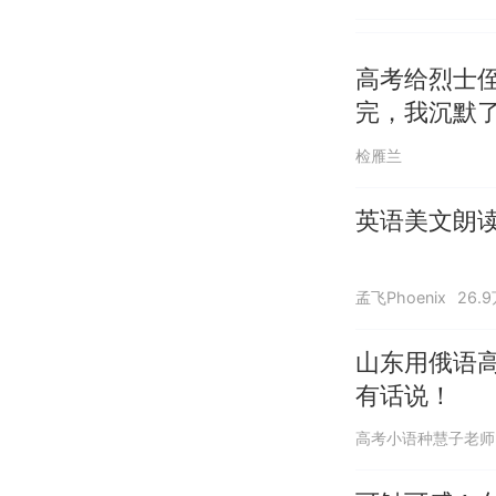
高考给烈士
完，我沉默
检雁兰
英语美文朗
孟飞Phoenix
26.
山东用俄语高
有话说！
高考小语种慧子老师