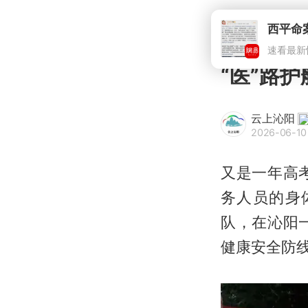
西平命
速看最新
“医”路
云上沁阳
2026-06-10
又是一年高
务人员的身
队，在沁阳
健康安全防