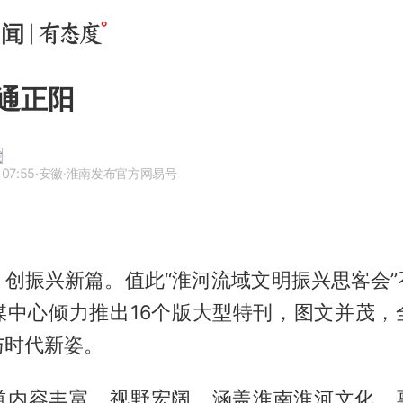
通正阳
 07:55
·安徽
·淮南发布官方网易号
，创振兴新篇。值此“淮河流域文明振兴思客会”
媒中心倾力推出16个版大型特刊，图文并茂，
与时代新姿。
道内容丰富、视野宏阔，涵盖淮南淮河文化、