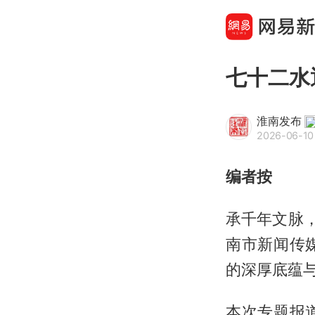
七十二水
淮南发布
2026-06-10
编者按
承千年文脉
南市新闻传
的深厚底蕴
本次专题报