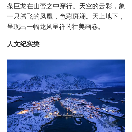
条巨龙在山峦之中穿行。天空的云彩，象
一只腾飞的凤凰，色彩斑斓。天上地下，
呈现出一幅龙凤呈祥的壮美画卷。
人文纪实类