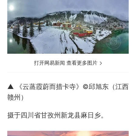
打开网易新闻 查看更多图片
▲ 《云蒸霞蔚而措卡寺》©邱旭东（江西
赣州）
摄于四川省甘孜州新龙县麻日乡。