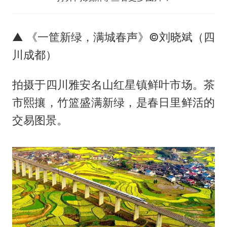
▲ 《一筐新绿，满城春声》©刘晓斌（四
川成都）
拍摄于四川雅安名山红星镇鲜叶市场。茶
市熙攘，竹篮盛满新绿，是春日里鲜活的
交易图景。