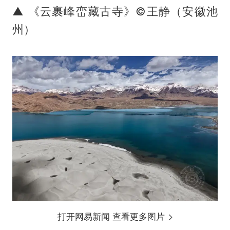
▲ 《云裹峰峦藏古寺》©王静（安徽池
州）
打开网易新闻 查看更多图片