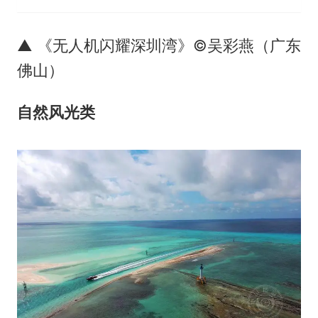
▲ 《无人机闪耀深圳湾》©吴彩燕（广东
佛山）
自然风光类