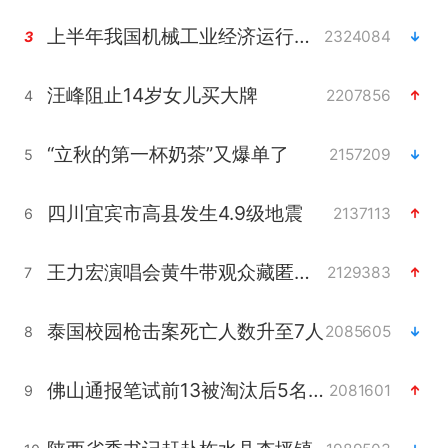
上半年我国机械工业经济运行稳中有进
2324084
3
汪峰阻止14岁女儿买大牌
2207856
4
“立秋的第一杯奶茶”又爆单了
2157209
5
四川宜宾市高县发生4.9级地震
2137113
6
王力宏演唱会黄牛带观众藏匿被查获
2129383
7
泰国校园枪击案死亡人数升至7人
2085605
8
佛山通报笔试前13被淘汰后5名进体检
2081601
9