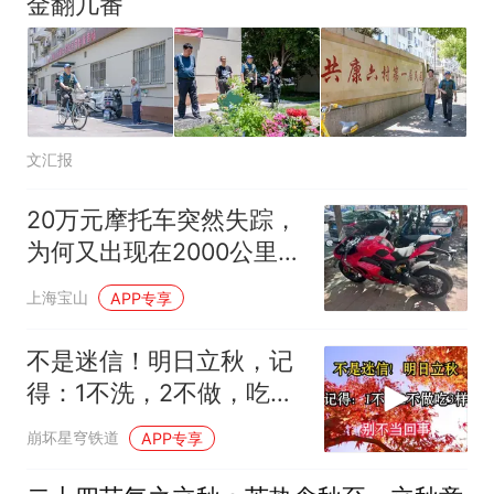
金翻几番
文汇报
20万元摩托车突然失踪，
为何又出现在2000公里
外？
上海宝山
APP专享
不是迷信！明日立秋，记
得：1不洗，2不做，吃3
样，别不当回事！
崩坏星穹铁道
APP专享