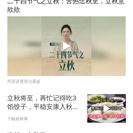
二十四节气之立秋：苦热念秋至，立秋意
欣欣
芮淇讲透资治通鉴
立秋将至，再忙记得吃3
馅饺子，平稳安康入秋，
老传统别丢！
下幅新鲜事