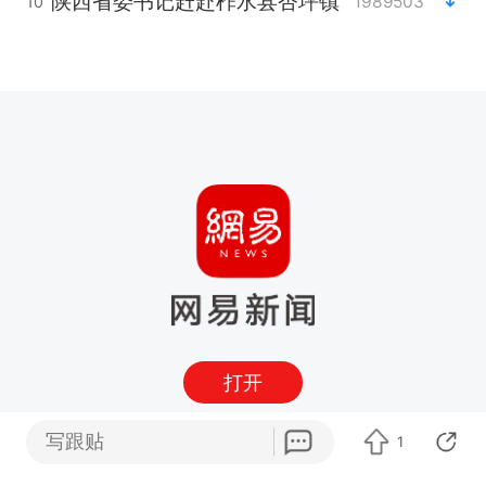
陕西省委书记赶赴柞水县杏坪镇
1989503
10
打开
写跟贴
1