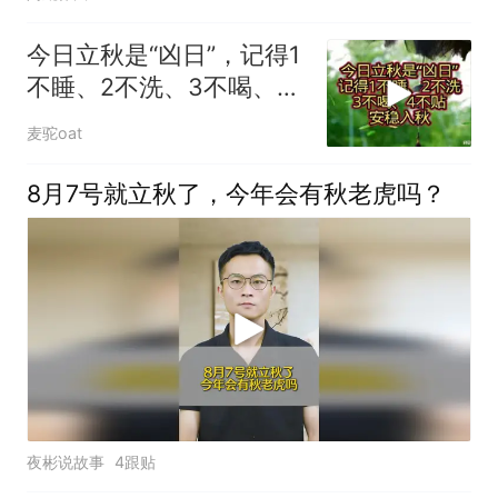
今日立秋是“凶日”，记得1
不睡、2不洗、3不喝、4
不贴，安稳入秋
麦驼oat
8月7号就立秋了，今年会有秋老虎吗？
夜彬说故事
4跟贴