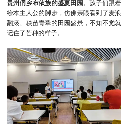
贵州侗乡布依族的盛夏田园
。孩子们跟着
绘本主人公的脚步，仿佛亲眼看到了麦浪
翻滚、秧苗青翠的田园盛景，不知不觉就
记住了芒种的样子。