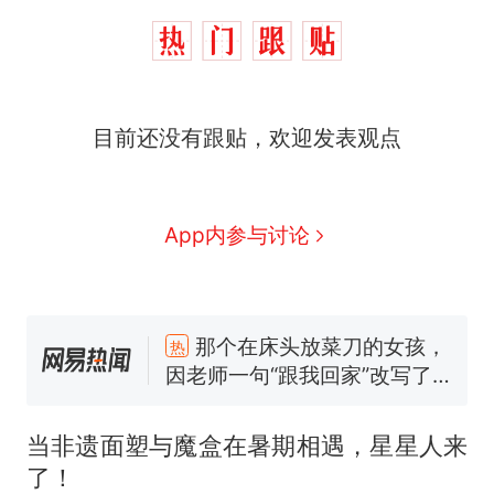
目前还没有跟贴，欢迎发表观点
App内参与讨论
那个在床头放菜刀的女孩，
热
因老师一句“跟我回家”改写了
人生
制裁瓜子饺子，美国怕什
新
么？
费大厨“全国小炒肉大王”称
号，仅凭视频评出？中国烹饪
当非遗面塑与魔盒在暑期相遇，星星人来
协会回应
男子上山采菌偶然发现鸡枞菌
了！
窝，原地守1天等它长大：挖了