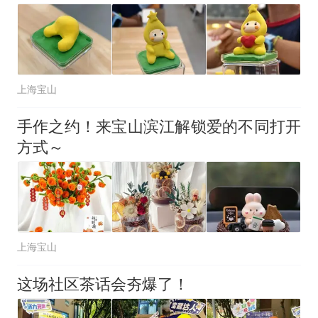
140多朵
美国渔民钓获鲨鱼徒手将其拽
回大海 目击者直呼震惊 （视频
来源：参考消息）
笔试第一被第二名传话劝弃考
官方通报
上海宝山
那个在床头放菜刀的女孩，
热
因老师一句“跟我回家”改写了
手作之约！来宝山滨江解锁爱的不同打开
人生
方式～
上海宝山
这场社区茶话会夯爆了！