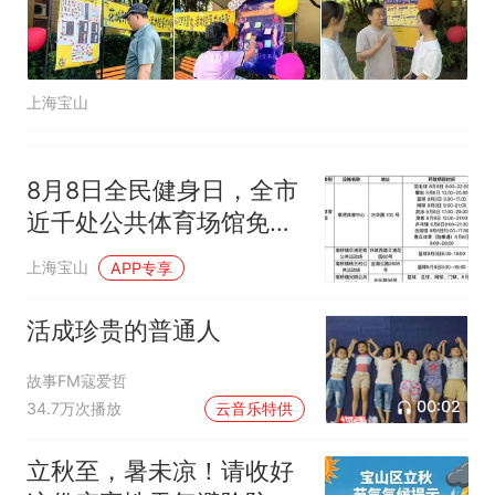
上海宝山
8月8日全民健身日，全市
近千处公共体育场馆免费
开放，还有体质监测体验
上海宝山
APP专享
→
活成珍贵的普通人
故事FM寇爱哲
00:02
34.7万次播放
云音乐特供
立秋至，暑未凉！请收好