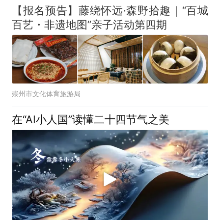
【报名预告】藤绕怀远·森野拾趣｜“百城
百艺・非遗地图”亲子活动第四期
崇州市文化体育旅游局
在“AI小人国”读懂二十四节气之美