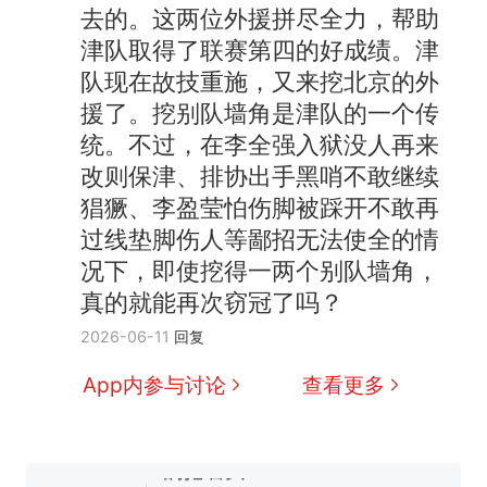
去的。这两位外援拼尽全力，帮助
津队取得了联赛第四的好成绩。津
队现在故技重施，又来挖北京的外
援了。挖别队墙角是津队的一个传
统。不过，在李全强入狱没人再来
改则保津、排协出手黑哨不敢继续
猖獗、李盈莹怕伤脚被踩开不敢再
过线垫脚伤人等鄙招无法使全的情
况下，即使挖得一两个别队墙角，
真的就能再次窃冠了吗？
十多万人报名的考试，成绩
热
2026-06-11
回复
全部作废，公平么？
全球唯一没有法定首都的国
新
App内参与讨论
查看更多
家，刚改国名，总统就邀请中
国大使骑行绕了几乎整个国境
5万的小车卖不动，40万以上
线一圈，还曾两次到中国寻根
的抢着买