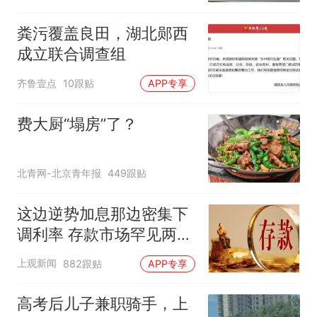
粪污覆盖良田，湖北郧西
成立联合调查组
齐鲁壹点
10跟贴
APP专享
费大厨“塌房”了？
北青网-北京青年报
449跟贴
这边逆势加息那边密集下
调利率 存款市场罕见两极
分化
上观新闻
882跟贴
APP专享
高考后儿子兼职骑手，上