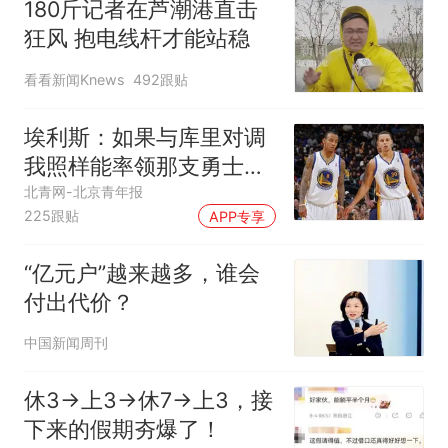
180斤记者在芦潮港直击
狂风 抱电线杆才能站稳
看看新闻Knews
492跟贴
埃利斯：如果与库里对调
我照样能率领那支勇士取
得现在的成就
北青网-北京青年报
225跟贴
APP专享
“亿元户”越来越多，谁会
付出代价？
中国新闻周刊
休3→上3→休7→上3，接
下来的假期夯爆了！