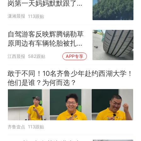
岗第一天妈妈默默跟了三
公里，感慨孩子真的长大
潇湘晨报
113跟贴
了
自驾游客反映辉腾锡勒草
原周边有车辆轮胎被扎，
修理店铺换胎价格高达千
江西晨报
582跟贴
APP专享
元，官方发布情况通报
敢于不同！10名齐鲁少年赴约西湖大学！
他们是谁？为何而选？
齐鲁壹点
113跟贴