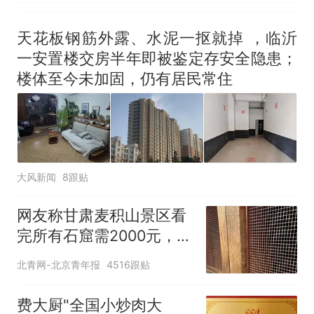
天花板钢筋外露、水泥一抠就掉 ，临沂
一安置楼交房半年即被鉴定存安全隐患；
楼体至今未加固，仍有居民常住
大风新闻
8跟贴
网友称甘肃麦积山景区看
完所有石窟需2000元，景
区：部分石窟受特别保
北青网-北京青年报
4516跟贴
护，游客可按需买
费大厨"全国小炒肉大