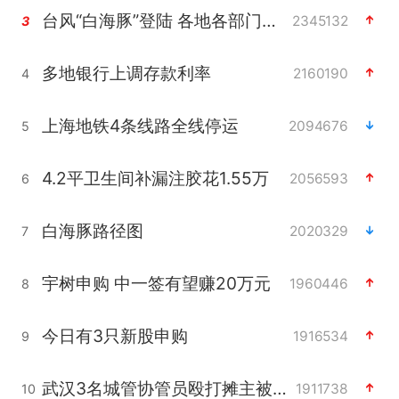
台风“白海豚”登陆 各地各部门全力应对
2345132
3
多地银行上调存款利率
2160190
4
上海地铁4条线路全线停运
2094676
5
4.2平卫生间补漏注胶花1.55万
2056593
6
白海豚路径图
2020329
7
宇树申购 中一签有望赚20万元
1960446
8
今日有3只新股申购
1916534
9
武汉3名城管协管员殴打摊主被刑拘
1911738
10