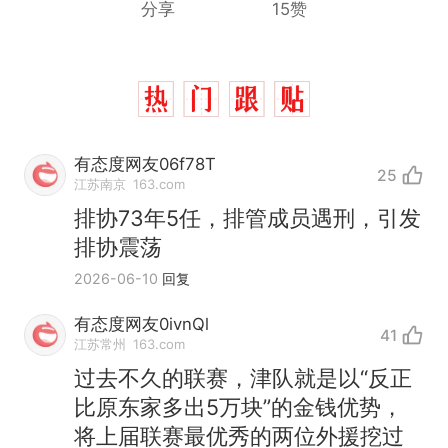
分享
15赞
有态度网友06f78T
25
江苏南京
163.com
排协73年5任，排管成员遇刑，引发
排协震荡
2026-06-10
回复
有态度网友0ivnQl
41
江苏常州
163.com
过去不久的联赛，津队就是以“反正
比原东家多出5万块”的金钱优势，
将上届联赛最优秀的两位外援挖过