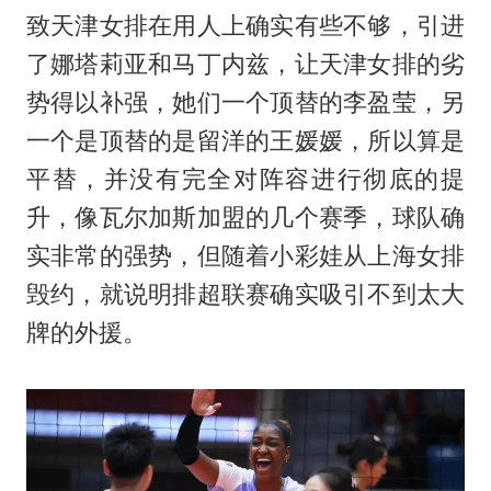
致天津女排在用人上确实有些不够，引进
了娜塔莉亚和马丁内兹，让天津女排的劣
势得以补强，她们一个顶替的李盈莹，另
一个是顶替的是留洋的王媛媛，所以算是
平替，并没有完全对阵容进行彻底的提
升，像瓦尔加斯加盟的几个赛季，球队确
实非常的强势，但随着小彩娃从上海女排
毁约，就说明排超联赛确实吸引不到太大
牌的外援。