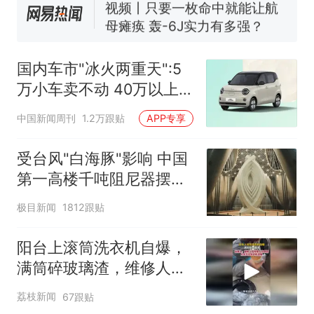
视频丨只要一枚命中就能让航
母瘫痪 轰-6J实力有多强？
空调24小时开着反而更省电？
电力部门回应
国内车市"冰火两重天":5
大雨将至一家老小6分钟抢收完
万小车卖不动 40万以上
1千斤稻谷
的抢购
十多万人报名的考试，成绩
热
中国新闻周刊
1.2万跟贴
APP专享
全部作废，公平么？
受台风"白海豚"影响 中国
第一高楼千吨阻尼器摆动
明显
极目新闻
1812跟贴
阳台上滚筒洗衣机自爆，
满筒碎玻璃渣，维修人员
称是人为原因，从未见过
荔枝新闻
67跟贴
洗衣机自爆