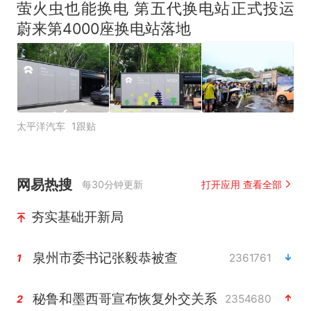
萤火虫也能换电 第五代换电站正式投运
蔚来第4000座换电站落地
太平洋汽车
1跟贴
网易热搜
每30分钟更新
打开应用 查看全部
夯实基础开新局
泉州市委书记张毅恭被查
2361761
1
秘鲁和墨西哥宣布恢复外交关系
2354680
2