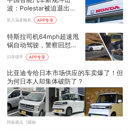
波：Polestar被迫退出美
国，通用全尺寸电动车计
坠入温柔晚风
APP专享
划生变
特斯拉司机64mph超速甩
锅自动驾驶，警察回怼：
辅助驾驶不代替人
闪存猎手
APP专享
比亚迪专给日本市场供应的车卖爆了！但
为何日本人却集体破防了？
阿振观点
1跟贴