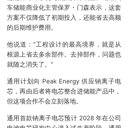
车储能商业化主管保罗・门森表示，这套
方案不仅降低了初期投入，还能省去高额
的后期维护费用。
他说道：“工程设计的最高境界，就是从
根源上省去多余部件。去掉部件，问题也
就随之消失了。”
通用计划向 Peak Energy 供应钠离子电
芯，再由后者将电芯整合进储能产品中，
但这项合作不会立刻落地。
通用首款钠离子电芯预计 2028 年在公司
电池电芯研发中心进入试生产阶段，通用