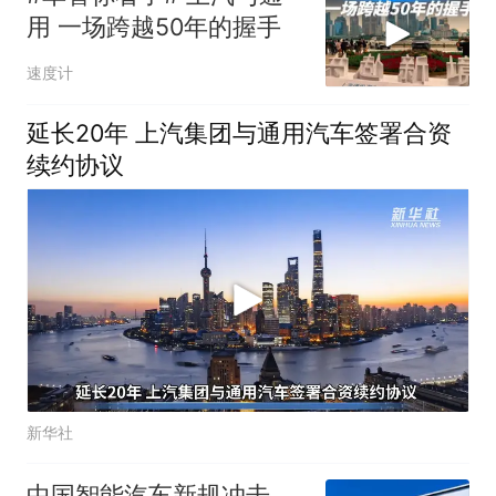
用 一场跨越50年的握手
速度计
延长20年 上汽集团与通用汽车签署合资
续约协议
新华社
中国智能汽车新规冲击