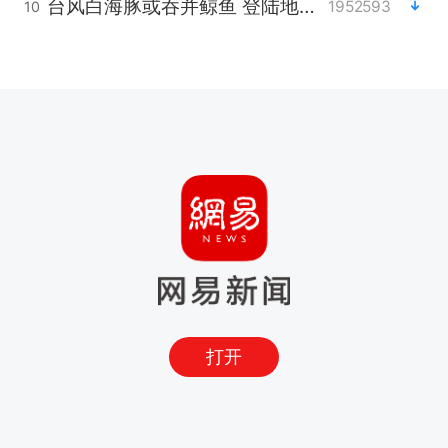
台风白海豚或吞并鲸鱼 登陆地点更新
1952593
10
打开