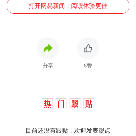
打开网易新闻，阅读体验更佳
分享
5赞
那个在床头放菜刀的女孩，
热
因老师一句“跟我回家”改写了
人生
费大厨“全国小炒肉大王”称
新
目前还没有跟贴，欢迎发表观点
号，仅凭视频评出？中国烹饪