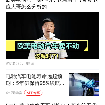
位大哥怎么分析的
驴驴老baby
1跟贴
电动汽车电池寿命远超预
期：5年仍保留95%续航
里程
全栈遛狗员
APP专享