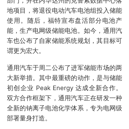
部门，并在内华达州的克鲁索数据中心落
地项目，将退役电动汽车电池组投入储能
使用。随后，福特宣布盘活部分电池产
能，生产电网级储能电池。如今，通用汽
车也公布了自家储能系统规划，其目标可
谓更为宏大。
通用汽车于周二公布了进军储能市场的两
大新举措。其中最重磅的动作，是与储能
初创企业 Peak Energy 达成全新合作。
双方合作框架下，通用汽车正在研发一种
全新的钠离子电池化学体系，专为电网级
部署量身打造。