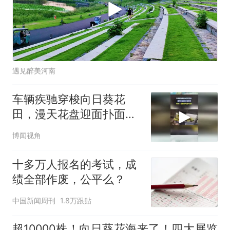
遇见醉美河南
车辆疾驰穿梭向日葵花
田，漫天花盘迎面扑面而
来，网友：迎着阳光盛大
博闻视角
逃亡
十多万人报名的考试，成
绩全部作废，公平么？
中国新闻周刊
1.8万跟贴
超10000株！向日葵花海来了！四大展览