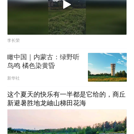
李长荣
瞰中国｜内蒙古：绿野听
鸟鸣 橘色染黄昏
新华社
这个夏天的快乐有一半都是它给的，商丘
新避暑胜地龙岫山梯田花海