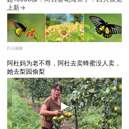
上新→
白云融媒
阿杜妈为老不尊，阿杜去卖蜂蜜没人卖，
她去梨园偷梨