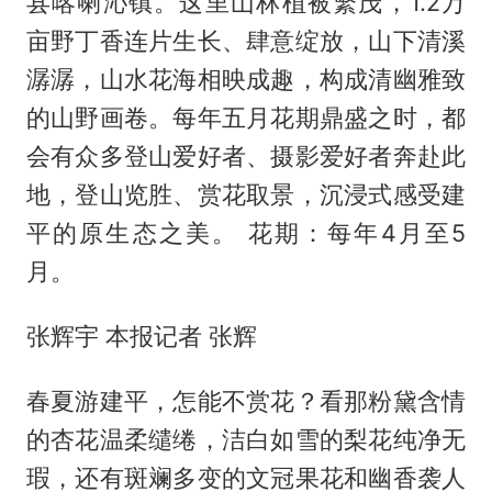
县喀喇沁镇。这里山林植被繁茂，1.2万
亩野丁香连片生长、肆意绽放，山下清溪
潺潺，山水花海相映成趣，构成清幽雅致
的山野画卷。每年五月花期鼎盛之时，都
会有众多登山爱好者、摄影爱好者奔赴此
地，登山览胜、赏花取景，沉浸式感受建
平的原生态之美。 花期：每年4月至5
月。
张辉宇 本报记者 张辉
春夏游建平，怎能不赏花？看那粉黛含情
的杏花温柔缱绻，洁白如雪的梨花纯净无
瑕，还有斑斓多变的文冠果花和幽香袭人