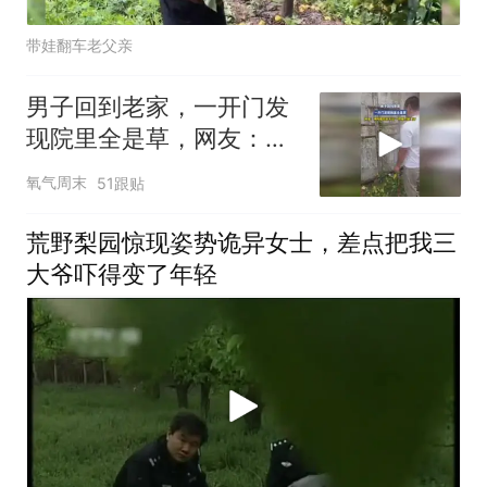
带娃翻车老父亲
男子回到老家，一开门发
现院里全是草，网友：满
院春色关不住，一把镰刀
氧气周末
51跟贴
破门开
荒野梨园惊现姿势诡异女士，差点把我三
大爷吓得变了年轻