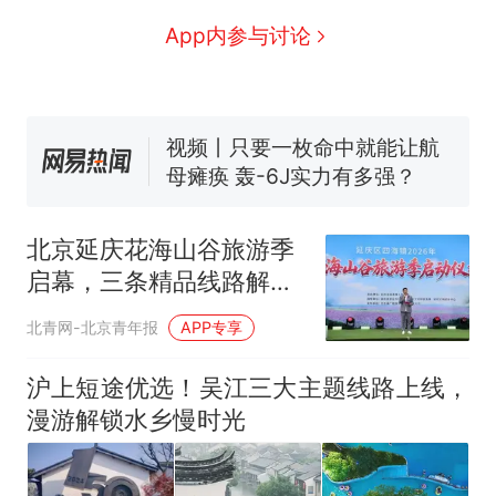
全球唯一没有法定首都的国
新
App内参与讨论
家，刚改国名，总统就邀请中
国大使骑行绕了几乎整个国境
搬家报价570元，搬到楼下交
线一圈，还曾两次到中国寻根
5060元才肯搬上楼！女子傻眼
了……
视频丨只要一枚命中就能让航
母瘫痪 轰-6J实力有多强？
空调24小时开着反而更省电？
电力部门回应
北京延庆花海山谷旅游季
佛山一中学招聘物理教师，笔
启幕，三条精品线路解锁
试前13名均遭淘汰？教育局：
四季花海新玩法
已叫停招聘，成立调查组全面
十多万人报名的考试，成绩
热
北青网-北京青年报
APP专享
核查
全部作废，公平么？
沪上短途优选！吴江三大主题线路上线，
漫游解锁水乡慢时光