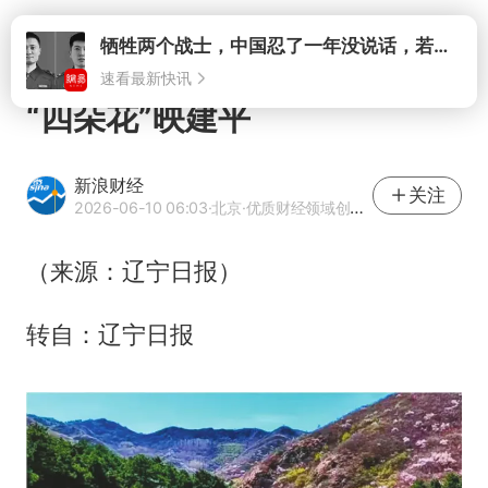
打开
牺牲两个战士，中国忍了一年没说话，若菲律宾死了人，他会开战吗
速看最新快讯
“四朵花”映建平
新浪财经
关注
2026-06-10 06:03
·北京
·优质财经领域创作者
（来源：辽宁日报）
转自：辽宁日报