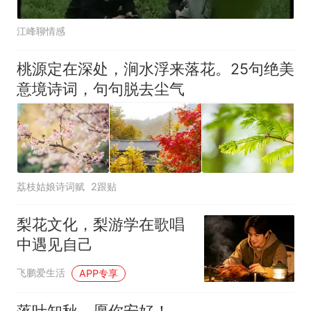
江峰聊情感
桃源定在深处，涧水浮来落花。25句绝美
意境诗词，句句脱去尘气
荔枝姑娘诗词赋
2跟贴
梨花文化，梨游学在歌唱
中遇见自己
飞鹏爱生活
APP专享
落叶知秋，愿你安好！