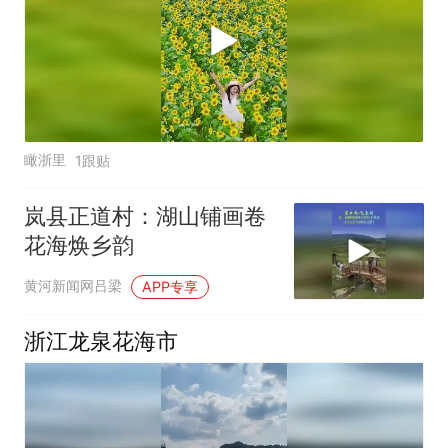
瞰浙里
1跟贴
岚县正道村：湖山铺画卷
花海焕乡韵
黄河新闻网吕梁
APP专享
浙江龙泉花海市