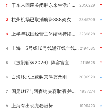
于东来回应关闭胖东来生活广场店
2356229
1
杭州机场已取消航班388架次
2345709
2
上半年我国经营主体结构持续优化
2239828
3
上海：5号线16号线浦江线全线停运
2194585
4
《披荆斩棘2026》阵容官宣
2116628
5
白海豚北上或致京津冀暴雨
2006920
6
国足U17与阿森纳决赛取消 并列冠军
1937274
7
上海有出现龙卷潜势
1909420
8