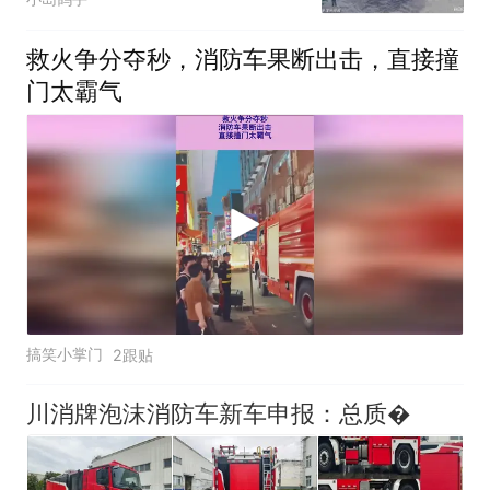
救火争分夺秒，消防车果断出击，直接撞
门太霸气
搞笑小掌门
2跟贴
川消牌泡沫消防车新车申报：总质�