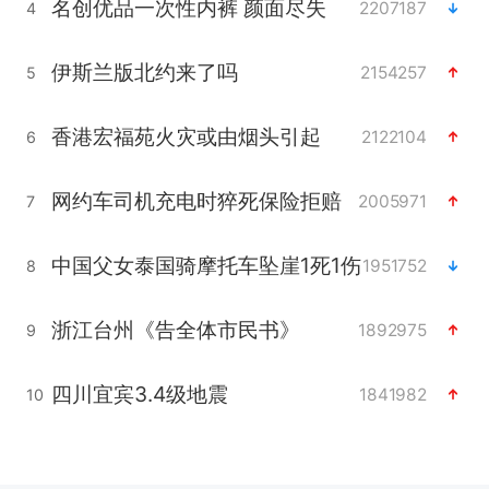
名创优品一次性内裤 颜面尽失
2207187
4
伊斯兰版北约来了吗
2154257
5
香港宏福苑火灾或由烟头引起
2122104
6
网约车司机充电时猝死保险拒赔
2005971
7
中国父女泰国骑摩托车坠崖1死1伤
1951752
8
浙江台州《告全体市民书》
1892975
9
四川宜宾3.4级地震
1841982
10