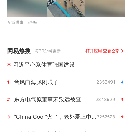
瓦斯讲事
5跟贴
网易热搜
每30分钟更新
打开应用 查看全部
习近平心系体育强国建设
台风白海豚闭眼了
2353491
1
东方电气原董事宋致远被查
2348929
2
“China Cool”火了，老外爱上中国避暑游
2252578
3