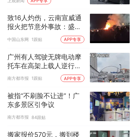
上观新闻
APP专享
致16人灼伤，云南宣威通
报火把节意外事故：盛有
可燃液体的塑料桶意外倾
中国山东网
1跟贴
APP专享
倒并引发燃烧
广州有人驾驶无牌电动摩
托车在高架上载人逆行！
被罚款拘留
南方都市报
1跟贴
APP专享
被指“不刷脸不让进”！广
东多景区引争议
南方都市报
84跟贴
搬家报价570元，搬到楼