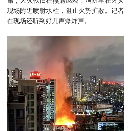
窜，大火依旧在熊熊燃烧，消防车在火灾
现场附近喷射水柱，阻止火势扩散。记者
在现场还听到好几声爆炸声。