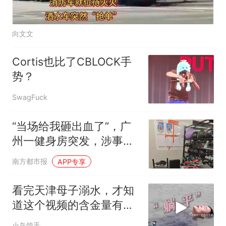
向文文
Cortis也比了CBLOCK手
势？
SwagFuck
“当场给我砸出血了”，广
州一健身房突发，涉事门
店回应
南方都市报
APP专享
看完天津母子溺水，才知
道这个视频的含金量有多
高！
小岛鸽手