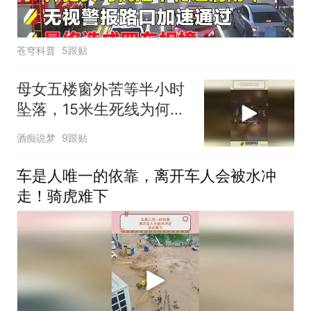
苍穹科普
5跟贴
母女五楼窗外苦等半小时
坠落，15米生死线为何救
不了她们
酒痴说梦
9跟贴
车是人唯一的依靠，离开车人会被水冲
走！骑虎难下