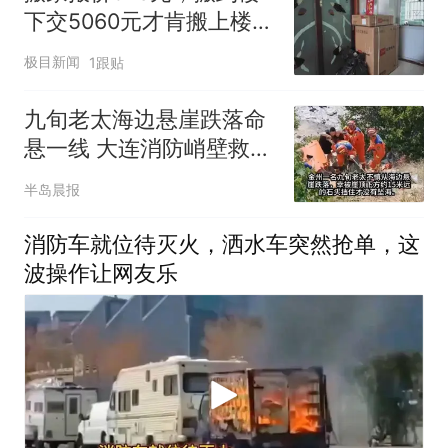
下交5060元才肯搬上楼！
女子傻眼了
极目新闻
1跟贴
九旬老太海边悬崖跌落命
悬一线 大连消防峭壁救援
化险为夷
半岛晨报
消防车就位待灭火，洒水车突然抢单，这
波操作让网友乐