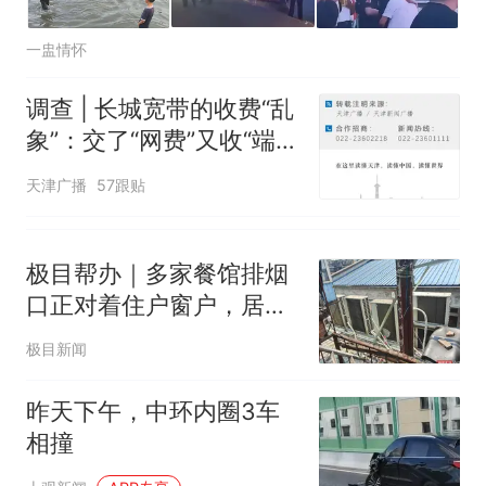
一盅情怀
调查 | 长城宽带的收费“乱
象”：交了“网费”又收“端口
费”，退费没着落，使用期
天津广播
57跟贴
可延长到2037年
极目帮办｜多家餐馆排烟
口正对着住户窗户，居民
盼解决
极目新闻
昨天下午，中环内圈3车
相撞