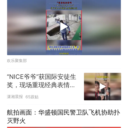
欢乐聚集部
“NICE爷爷”获国际安徒生
奖，现场重现经典表情
包，向中国粉丝问好
潇湘晨报
65跟贴
航拍画面：华盛顿国民警卫队飞机协助扑
灭野火