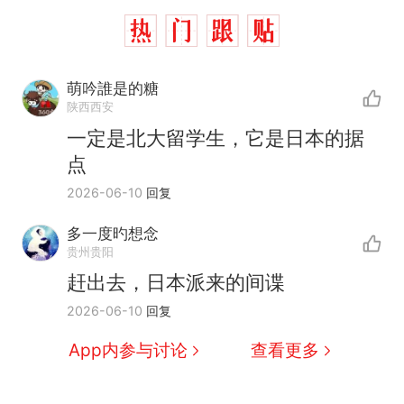
萌吟誰是的糖
陕西西安
一定是北大留学生，它是日本的据
点
2026-06-10
回复
十多万人报名的考试，成绩
热
全部作废，公平么？
多一度旳想念
全球唯一没有法定首都的国
新
贵州贵阳
家，刚改国名，总统就邀请中
赶出去，日本派来的间谍
国大使骑行绕了几乎整个国境
搬家报价570元，搬到楼下交
2026-06-10
回复
线一圈，还曾两次到中国寻根
5060元才肯搬上楼！女子傻眼
了……
视频丨只要一枚命中就能让航
App内参与讨论
查看更多
母瘫痪 轰-6J实力有多强？
空调24小时开着反而更省电？