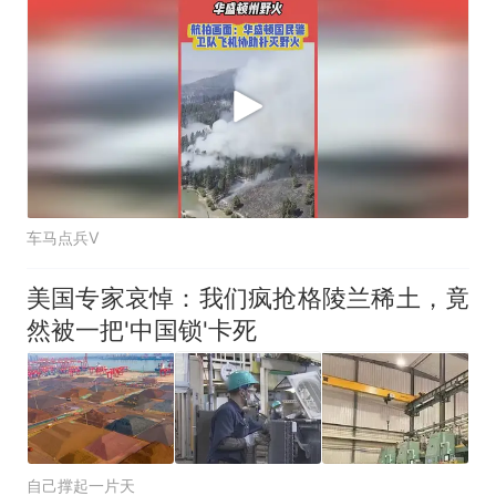
车马点兵V
美国专家哀悼：我们疯抢格陵兰稀土，竟
然被一把'中国锁'卡死
自己撑起一片天