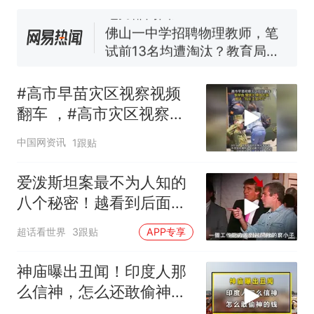
电力部门回应
佛山一中学招聘物理教师，笔
试前13名均遭淘汰？教育局：
已叫停招聘，成立调查组全面
十多万人报名的考试，成绩
热
核查
全部作废，公平么？
#高市早苗灾区视察视频
翻车 ，#高市灾区视察视
频被批像女主宣传片；灾
中国网资讯
1跟贴
民正忍受酷热停水，日
媒：政府应倾听灾民呼
爱泼斯坦案最不为人知的
喊，而不是摆拍宣传片
八个秘密！越看到后面越
头皮发麻！
超话看世界
3跟贴
APP专享
神庙曝出丑闻！印度人那
么信神，怎么还敢偷神的
钱？