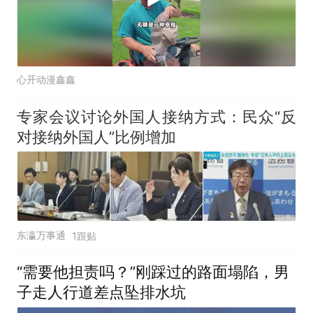
心开动漫鑫鑫
专家会议讨论外国人接纳方式：民众“反
对接纳外国人”比例增加
东瀛万事通
1跟贴
“需要他担责吗？”刚踩过的路面塌陷，男
子走人行道差点坠排水坑