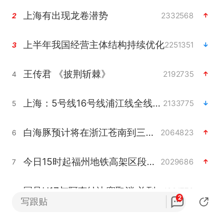
上海有出现龙卷潜势
2332568
2
上半年我国经营主体结构持续优化
2251351
3
王传君 《披荆斩棘》
2192735
4
上海：5号线16号线浦江线全线停运
2133775
5
白海豚预计将在浙江苍南到三门一带登陆
2064823
6
今日15时起福州地铁高架区段停运
2029686
7
国足U17与阿森纳决赛取消 并列冠军
1991776
8
2
写跟贴
王艺迪2-4不敌张本美和止步4强
1943682
9