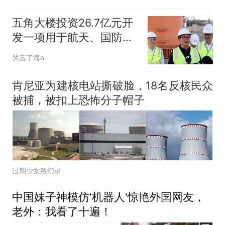
五角大楼投资26.7亿元开
发一项用于航天、国防等
关键矿产项目
哭蓝了海a
肯尼亚为建核电站撕破脸，18名反核民众
被捕，被扣上恐怖分子帽子
过期少女致幻录
中国妹子神模仿'机器人'惊艳外国网友，
老外：我看了十遍！