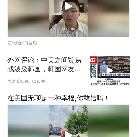
爱歌唱的叮当猫
外网评论：中美之间贸易
战波汲韩国，韩国网友疯
狂吐槽
大米看影视
10跟贴
在美国无聊是一种幸福,你敢信吗！