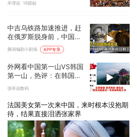
禾理说
16跟贴
中吉乌铁路加速推进，赶
在俄罗斯脱身前，中国拿
下向西通道自主权
脑洞编剧小剧场
APP专享
外网看中国第一山VS韩国
第一山，热评：在韩国土
堆也算山？
强哥说数码
法国美女第一次来中国，来时根本没抱期
待，结果直接泪洒张家界