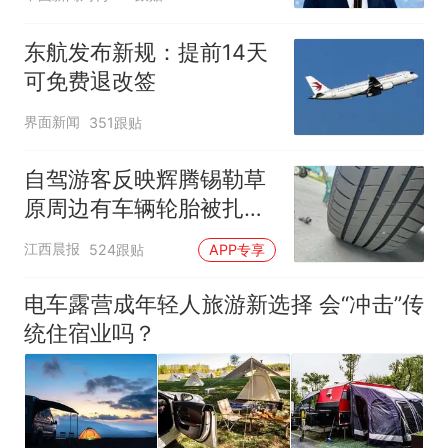
东航发布新规：提前14天
可免费退改签
界面新闻
351跟贴
自驾游客反映辉腾锡勒草
原周边有车辆轮胎被扎，
修理店铺换胎价格高达千
江西晨报
524跟贴
APP专享
元，官方发布情况通报
电车露营成年轻人旅游新选择 会“冲击”传
统住宿业吗？