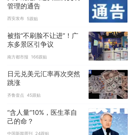
管理的通告
西安发布
5跟贴
被指“不刷脸不让进”！广
东多景区引争议
南方都市报
166跟贴
日元兑美元汇率再次突然
跳涨
齐鲁壹点
45跟贴
“含人量”10%，医生革自
己的命？
中国新闻周刊
24跟贴