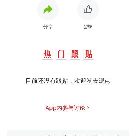
分享
2赞
那个在床头放菜刀的女孩，
热
目前还没有跟贴，欢迎发表观点
因老师一句“跟我回家”改写了
人生
搬家报价570元，搬到楼下
新
交5060元才肯搬上楼！女子傻
眼了……
费大厨“全国小炒肉大王”称
App内参与讨论
号，仅凭视频评出？中国烹饪
协会回应
台风"白海豚"中心附近最大风
力已达15级 最新研判