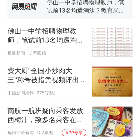
佛山一中学招聘物理教师，笔
试前13名均遭淘汰？教育局：
已叫停招聘，成立调查组全面
笔试第一被第二名传话劝弃考
核查
官方通报
佛山一中学招聘物理教
那个在床头放菜刀的女孩，
热
师，笔试前13名均遭淘
因老师一句“跟我回家”改写了
汰？教育局：已叫停招
人生
极目新闻
1.1万跟贴
聘，成立调查组全面核查
费大厨"全国小炒肉大
王"称号被指凭视频评出
官方回应
中国新闻周刊
2751跟贴
南航一航班疑向乘客发放
西梅汁，致多名乘客在飞
行途中排队上厕所！乘
每日经济新闻
102跟贴
APP专享
客：机上100多人只有2个