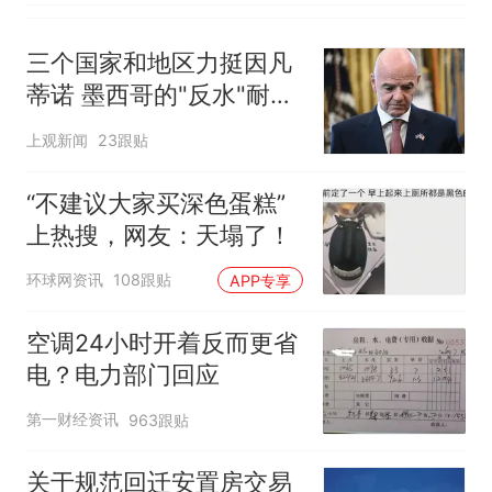
厕所；客服回应：并非每
架飞机都会发放西梅汁
三个国家和地区力挺因凡
蒂诺 墨西哥的"反水"耐人
寻味
上观新闻
23跟贴
“不建议大家买深色蛋糕”
上热搜，网友：天塌了！
环球网资讯
108跟贴
APP专享
空调24小时开着反而更省
电？电力部门回应
第一财经资讯
963跟贴
关于规范回迁安置房交易