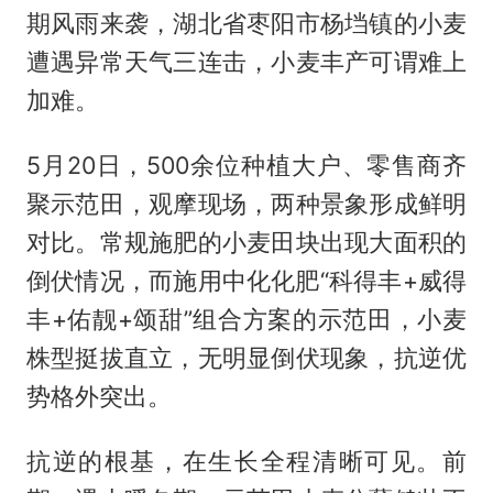
期风雨来袭，湖北省枣阳市杨垱镇的小麦
遭遇异常天气三连击，小麦丰产可谓难上
加难。
5月20日，500余位种植大户、零售商齐
聚示范田，观摩现场，两种景象形成鲜明
对比。常规施肥的小麦田块出现大面积的
倒伏情况，而施用中化化肥“科得丰+威得
丰+佑靓+颂甜”组合方案的示范田，小麦
株型挺拔直立，无明显倒伏现象，抗逆优
势格外突出。
抗逆的根基，在生长全程清晰可见。前