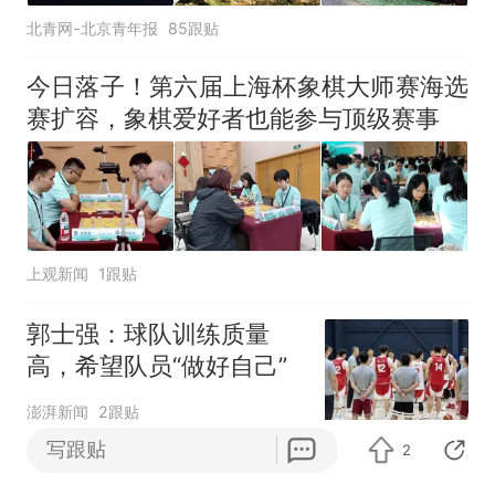
北青网-北京青年报
85跟贴
今日落子！第六届上海杯象棋大师赛海选
赛扩容，象棋爱好者也能参与顶级赛事
上观新闻
1跟贴
郭士强：球队训练质量
高，希望队员“做好自己”
澎湃新闻
2跟贴
写跟贴
2
微信“撤回”功能，有新变