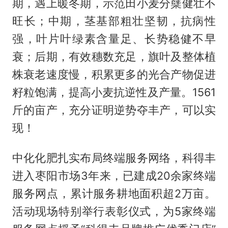
期，遇上暖冬期，示范田小麦分蘖健壮不
旺长；中期，茎基部粗壮坚韧，抗病性
强，叶片叶绿素含量足、长势稳健不早
衰；后期，有效穗数充足，旗叶及整体植
株衰老速度慢，积累更多的光合产物促进
籽粒饱满，提高小麦抗逆性及产量。1561
斤的亩产，充分证明逆势夺丰产，可以实
现！
中化化肥扎实布局终端服务网络，科得丰
进入枣阳市场3年来，已建成20余家终端
服务网点，累计服务耕地面积超2万亩。
活动现场特别举行表彰仪式，为5家终端