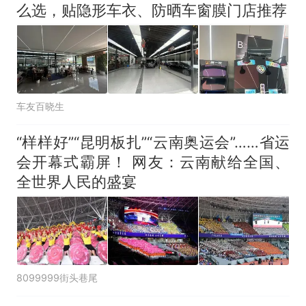
么选，贴隐形车衣、防晒车窗膜门店推荐
车友百晓生
“样样好”“昆明板扎”“云南奥运会”……省运
会开幕式霸屏！ 网友：云南献给全国、
全世界人民的盛宴
8099999街头巷尾