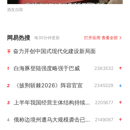
酒友自取
网易热搜
每30分钟更新
打开应用 查看全部
奋力开创中国式现代化建设新局面
白海豚登陆强度略强于巴威
2363532
1
《披荆斩棘2026》阵容官宣
2345329
2
上半年我国经营主体结构持续优化
2205677
3
俄称边境州遭乌大规模袭击已致13伤
2149087
4