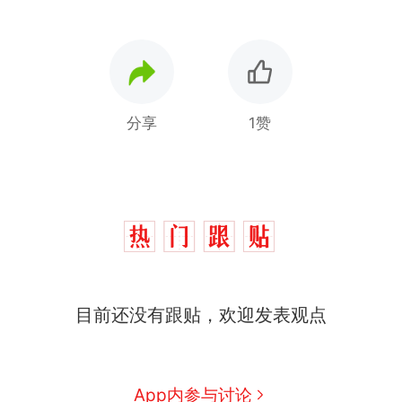
分享
1赞
十多万人报名的考试，成绩
热
目前还没有跟贴，欢迎发表观点
全部作废，公平么？
全球唯一没有法定首都的国
新
家，刚改国名，总统就邀请中
国大使骑行绕了几乎整个国境
搬家报价570元，搬到楼下交
App内参与讨论