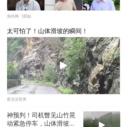
海外网
1跟贴
太可怕了！山体滑坡的瞬间！
星光乐世界
神预判！司机瞥见山竹晃
动紧急停车，山体滑坡前