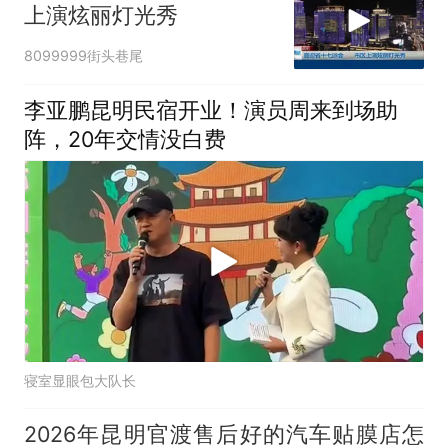
上演炫丽灯光秀
8099999街头巷尾
李亚鹏昆明民宿开业！演员周来到场助
阵，20年交情没白费
寝室显眼包大队长
2026年昆明官渡售后好的汽车贴膜店怎