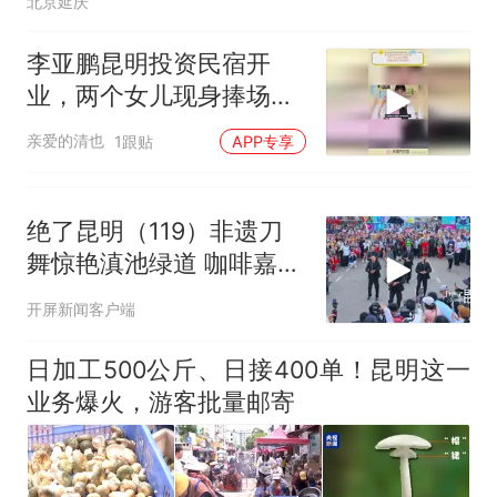
北京延庆
李亚鹏昆明投资民宿开
业，两个女儿现身捧场，
李嫣颜值与王菲神似
亲爱的清也
1跟贴
APP专享
绝了昆明（119）非遗刀
舞惊艳滇池绿道 咖啡嘉年
华再添民族风采
开屏新闻客户端
日加工500公斤、日接400单！昆明这一
业务爆火，游客批量邮寄