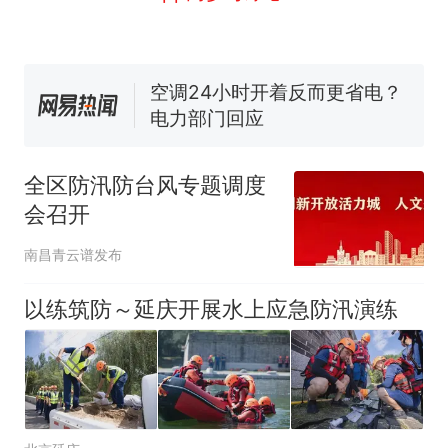
线一圈，还曾两次到中国寻根
5060元才肯搬上楼！女子傻眼
了……
视频丨只要一枚命中就能让航
母瘫痪 轰-6J实力有多强？
空调24小时开着反而更省电？
电力部门回应
台风"白海豚"登陆 中心附近最
大风力14级
全区防汛防台风专题调度
十多万人报名的考试，成绩
热
会召开
全部作废，公平么？
南昌青云谱发布
以练筑防～延庆开展水上应急防汛演练