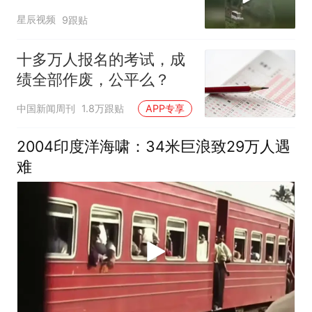
救下全车十余人
星辰视频
9跟贴
十多万人报名的考试，成
绩全部作废，公平么？
中国新闻周刊
1.8万跟贴
APP专享
2004印度洋海啸：34米巨浪致29万人遇
难