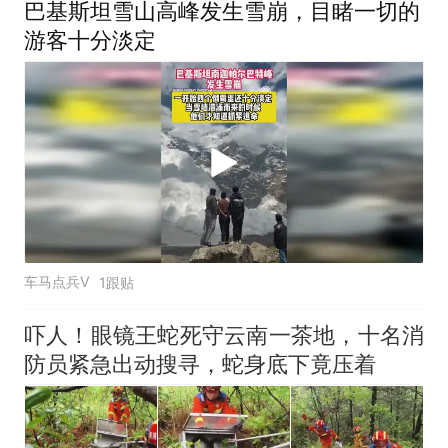
巴基斯坦雪山高峰发生雪崩，目睹一切的
游客十分淡定
车马点兵V
1跟贴
吓人！眼镜王蛇死守云南一茶地，十名消
防员紧急出动搜寻，蛇身底下竟压着