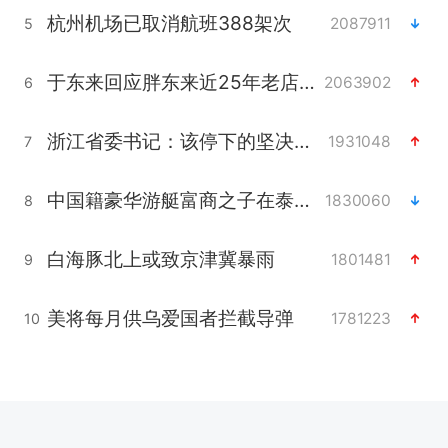
杭州机场已取消航班388架次
2087911
5
于东来回应胖东来近25年老店年底关闭
2063902
6
浙江省委书记：该停下的坚决停下来
1931048
7
中国籍豪华游艇富商之子在泰国被杀
1830060
8
白海豚北上或致京津冀暴雨
1801481
9
美将每月供乌爱国者拦截导弹
1781223
10