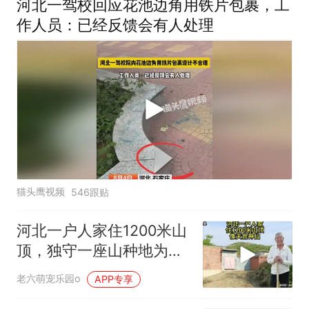
河北一驾校回应花池边角用铁片包裹，工
作人员：已经反馈会有人处理
猫头鹰视频
546跟贴
河北一户人家住1200米山
顶，独守一座山种地为
生，像天宫神仙
老六萌宠乐园o
APP专享