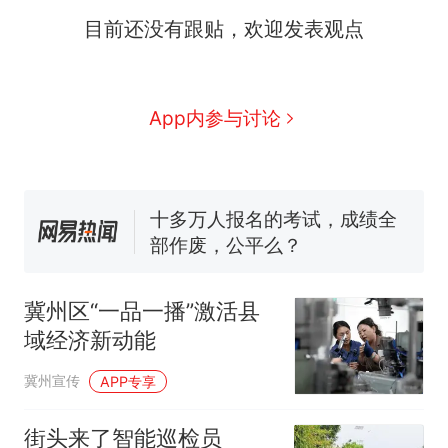
目前还没有跟贴，欢迎发表观点
那个在床头放菜刀的女孩，
热
因老师一句“跟我回家”改写了
App内参与讨论
人生
搬家报价570元，搬到楼下
新
交5060元才肯搬上楼！女子傻
眼了……
十多万人报名的考试，成绩全
部作废，公平么？
空调24小时开着反而更省电？
电力部门回应
佛山一中学招聘物理教师，笔
冀州区“一品一播”激活县
试前13名均遭淘汰？教育局：
域经济新动能
已叫停招聘，成立调查组全面
“不建议大家买深色蛋糕”上热
核查
搜，网友：天塌了！
冀州宣传
APP专享
那个在床头放菜刀的女孩，
热
因老师一句“跟我回家”改写了
街头来了智能巡检员
人生