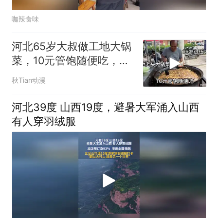
咖辣食味
河北65岁大叔做工地大锅
菜，10元管饱随便吃，工
友连吃半年
秋Tian动漫
河北39度 山西19度，避暑大军涌入山西
有人穿羽绒服