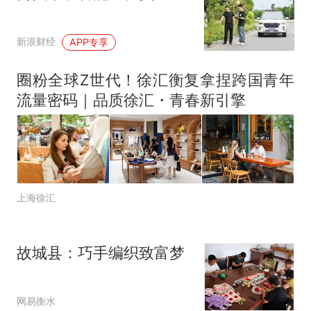
新浪财经
APP专享
圈粉全球Z世代！徐汇衡复拿捏跨国青年
流量密码｜品质徐汇・青春新引擎
上海徐汇
故城县：巧手编织致富梦
网易衡水