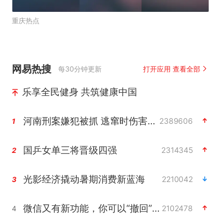
重庆热点
网易热搜
每30分钟更新
打开应用 查看全部
乐享全民健身 共筑健康中国
河南刑案嫌犯被抓 逃窜时伤害多人
2389606
1
国乒女单三将晋级四强
2314345
2
光影经济撬动暑期消费新蓝海
2210042
3
微信又有新功能，你可以“撤回”你的撤回了！
2102478
4