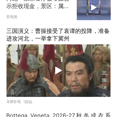
示拒收现金，景区：属
实，已责令商户撤下
星视频
三国演义：曹操接受了袁谭的投降，准备
进攻河北，一举拿下冀州
龙耀影视
1跟贴
Bottega Veneta 2026-27秋冬成衣系