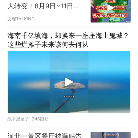
大转变！8月9日~11日天
气预报
文理TALKING
海南千亿填海，却换来一座座海上鬼城？
这些烂摊子未来该何去何从
战争黑匣子
246跟贴
河北一景区餐厅被曝贴告