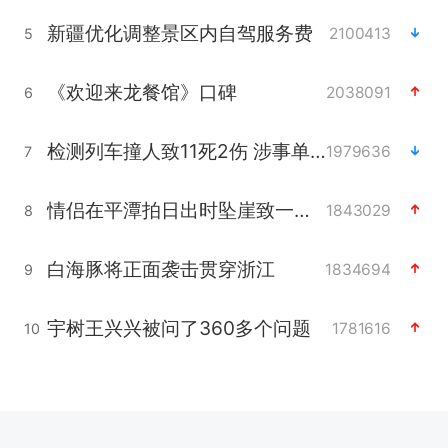
新疆优化调整景区内自驾服务费
2100413
5
《欢迎来龙餐馆》口碑
2038091
6
检测列车撞人致11死2伤 涉事单位被罚
1979636
7
情侣在平潭拍日出时坠崖致一死一伤
1843029
8
白海豚将正面袭击贯穿浙江
1834694
9
宇树王兴兴被问了360多个问题
1781616
10