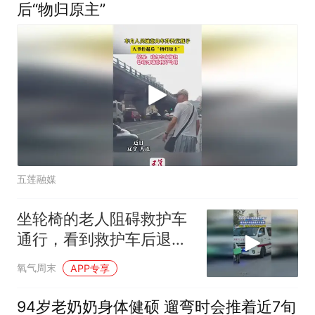
后“物归原主”
五莲融媒
坐轮椅的老人阻碍救护车
通行，看到救护车后退竟
步步紧逼，网友：这老人
氧气周末
APP专享
为什么要这么做呢
94岁老奶奶身体健硕 遛弯时会推着近7旬