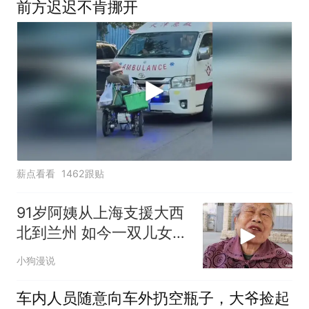
前方迟迟不肯挪开
薪点看看
1462跟贴
91岁阿姨从上海支援大西
北到兰州 如今一双儿女成
了她的遗
小狗漫说
车内人员随意向车外扔空瓶子，大爷捡起