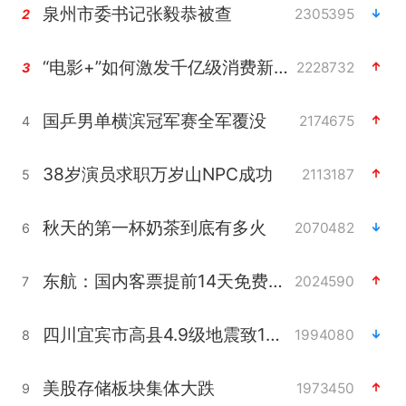
泉州市委书记张毅恭被查
2305395
2
“电影+”如何激发千亿级消费新活力？
2228732
3
国乒男单横滨冠军赛全军覆没
2174675
4
38岁演员求职万岁山NPC成功
2113187
5
秋天的第一杯奶茶到底有多火
2070482
6
东航：国内客票提前14天免费退改
2024590
7
四川宜宾市高县4.9级地震致1人死亡
1994080
8
美股存储板块集体大跌
1973450
9