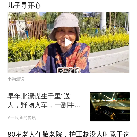
儿子寻开心
小狗漫说
早年北漂谋生千里“送”
人，野物入车，一副手套
揭开父子半生遗憾
V一只鱼的传说
80岁老人住敬老院，护工趁没人时竟干这