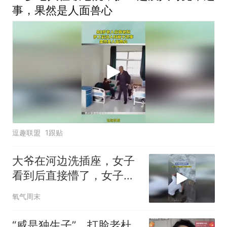
事，果然是人面兽心
逗趣联盟
1跟贴
大爷在河边洗插座，女子
看到后直接懵了，女子：
爱干净是好事，但也分情
氧气周末
况啊
“威是独生子”，打脸老杜