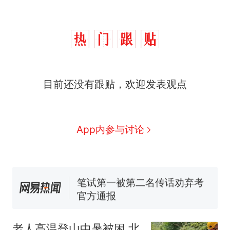
那个在床头放菜刀的女孩，
热
目前还没有跟贴，欢迎发表观点
因老师一句“跟我回家”改写了
人生
制裁瓜子饺子，美国怕什
新
么？
费大厨“全国小炒肉大王”称
App内参与讨论
号，仅凭视频评出？中国烹饪
协会回应
美国渔民钓获鲨鱼徒手将其拽
回大海 目击者直呼震惊 （视频
来源：参考消息）
笔试第一被第二名传话劝弃考
官方通报
佛山一中学招聘物理教师，笔
试前13名均遭淘汰？教育局：
老人高温登山中暑被困 北