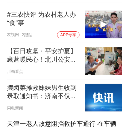
#三农快评 为农村老人办
“食”事
农视网
2跟贴
APP专享
【百日攻坚・平安护夏】
藏蓝暖民心！北川公安接
连上演暖心警事
川蜀看点
摆卤菜摊救妹妹男生收到
录取通知书：济南不仅充
满了爱和希望 也有很多机
闪电新闻
遇
天津一老人故意阻挡救护车通行 在车辆