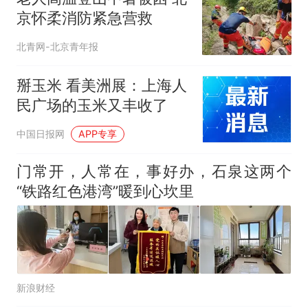
已叫停招聘，成立调查组全面
那个在床头放菜刀的女孩，
热
京怀柔消防紧急营救
核查
因老师一句“跟我回家”改写了
人生
北青网-北京青年报
掰玉米 看美洲展：上海人
民广场的玉米又丰收了
中国日报网
APP专享
门常开，人常在，事好办，石泉这两个
“铁路红色港湾”暖到心坎里
新浪财经