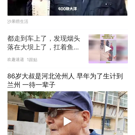
沙果唠生活
都走到车上了，发现烟头
落在大坝上了，扛着鱼回
去捡一圈！
欢趣速递
1跟贴
86岁大叔是河北沧州人 早年为了生计到
兰州 一待一辈子