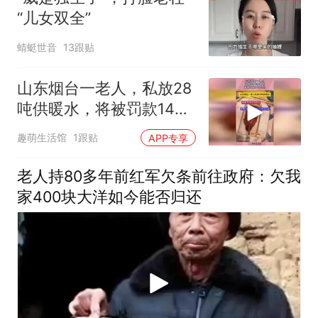
“儿女双全”
蜻蜓世音
13跟贴
山东烟台一老人，私放28
吨供暖水，将被罚款1400
元！
趣萌生活馆
1跟贴
APP专享
老人持80多年前红军欠条前往政府：欠我
家400块大洋如今能否归还