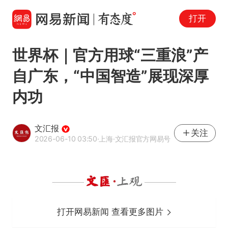
打开
世界杯｜官方用球“三重浪”产
自广东，“中国智造”展现深厚
内功
文汇报
关注
2026-06-10 03:50
·上海
·文汇报官方网易号
打开网易新闻 查看更多图片