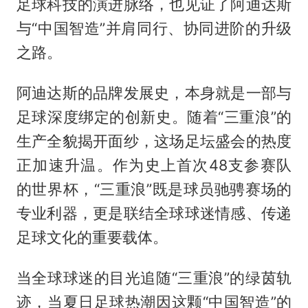
足球科技的演进脉络，也见证了阿迪达斯
与“中国智造”并肩同行、协同进阶的升级
之路。
阿迪达斯的品牌发展史，本身就是一部与
足球深度绑定的创新史。随着“三重浪”的
生产全貌揭开面纱，这场足坛盛会的热度
正加速升温。作为史上首次48支参赛队
的世界杯，“三重浪”既是球员驰骋赛场的
专业利器，更是联结全球球迷情感、传递
足球文化的重要载体。
当全球球迷的目光追随“三重浪”的绿茵轨
迹，当夏日足球热潮因这颗“中国智造”的