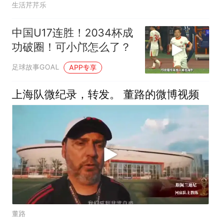
生活芹芹乐
中国U17连胜！2034杯成
功破圈！可小邝怎么了？
足球故事GOAL
APP专享
上海队微纪录，转发。 董路的微博视频
董路