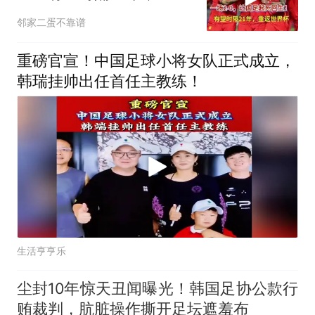
世界杯
邻家二蛋不靠谱
重磅官宣！中国足球小将女队正式成立，
韩瑞挂帅出任首任主教练！
生活亨亨乐
尘封10年惊天丑闻曝光！韩国足协公款行
贿裁判，肮脏操作撕开足坛遮羞布