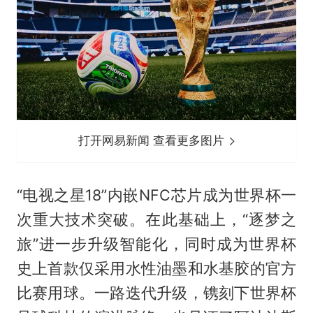
打开网易新闻 查看更多图片
“电视之星18”内嵌NFC芯片成为世界杯一
次重大技术突破。在此基础上，“逐梦之
旅”进一步升级智能化，同时成为世界杯
史上首款仅采用水性油墨和水基胶的官方
比赛用球。一路迭代升级，镌刻下世界杯