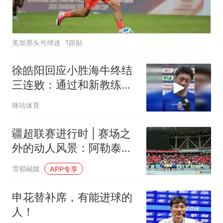
美加墨头号球迷
1跟贴
徐皓阳回应小胜海牛终结
三连败：通过和新教练组
的磨合取得胜利
咪咕体育
疆超联赛进行时 | 赛场之
外的动人风景：阿勒泰队
拥有最好的球迷
雪都融媒
APP专享
申花替补席，有能进球的
人！