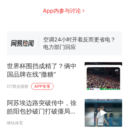
线一圈，还曾两次到中国寻根
5060元才肯搬上楼！女子傻眼
了……
视频丨只要一枚命中就能让航
App内参与讨论
母瘫痪 轰-6J实力有多强？
空调24小时开着反而更省电？
电力部门回应
5万的小车卖不动，40万以上
的抢着买
十多万人报名的考试，成绩
热
全部作废，公平么？
世界杯围挡成精了？俩中
国品牌在线“撒糖”
DT商业观察
APP专享
阿苏埃边路突破传中，徐
皓阳包抄破门打破僵局，
上海申花1比0领先青岛海
咪咕体育
牛