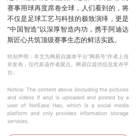
赛事用球再度席卷全球，人们看到的，将
不仅是足球工艺与科技的极致演绎，更是
“中国智造”以深厚智造内功，携手阿迪达
斯匠心共筑顶级赛事生态的鲜活实践。
特别声明：本文为网易自媒体平台“网易号”作者上传
并发布，仅代表该作者观点。网易仅提供信息发布平
台。
Notice: The content above (including the pictures
and videos if any) is uploaded and posted by a
user of NetEase Hao, which is a social media
platform and only provides information storage
services.