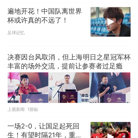
遍地开花！中国队离世界
杯或许真的不远了！
足球记忆
决赛因台风取消，但上海明日之星冠军杯
丰富的场外交流，提前让参赛者过足瘾
上观新闻
1跟贴
一场2-0，让国足起死回
生！有望时隔21年，重返