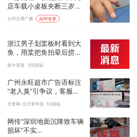
店车载小桌板夹断三岁男
童小拇指，门店回应：推
台州交通广播
APP专享
测因儿童手指细小所致，
将积极配合后续处理
浙江男子划桨板时看到大
鱼，用桨把鱼拍晕后捞
起；当事人：鱼重7斤6
鲁中晨报
106跟贴
两，做成红烧辣子鱼块，
味道很好
广州永旺超市广告语标注
“老人臭”引争议，客服回
应
北青网-北京青年报
55跟贴
网传“深圳地面沉降致车辆
损坏”不实