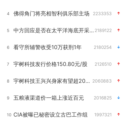
佛得角门将亮相智利俱乐部主场
2233353
4
中方回应是否在太平洋海底开采稀土
2189122
5
看守所辅警收受10万获刑1年
2180254
6
宇树科技发行价格150.80元/股
2126510
7
宇树科技王兴兴身家有望超200亿元
2060883
8
五粮液渠道价一箱上涨近百元
2016825
9
CIA被曝已秘密设立古巴工作组
1997321
10