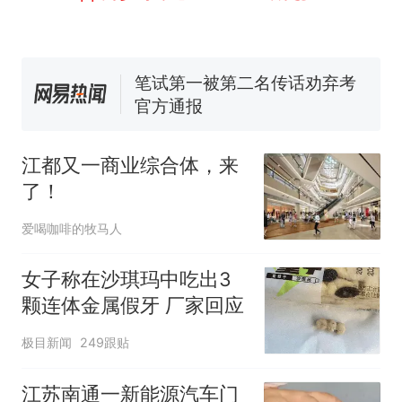
窝，原地守1天等它长大：挖了
140多朵
美国渔民钓获鲨鱼徒手将其拽
回大海 目击者直呼震惊 （视频
来源：参考消息）
笔试第一被第二名传话劝弃考
官方通报
制裁瓜子饺子，美国怕什
热
么？
江都又一商业综合体，来
了！
爱喝咖啡的牧马人
女子称在沙琪玛中吃出3
颗连体金属假牙 厂家回应
极目新闻
249跟贴
江苏南通一新能源汽车门