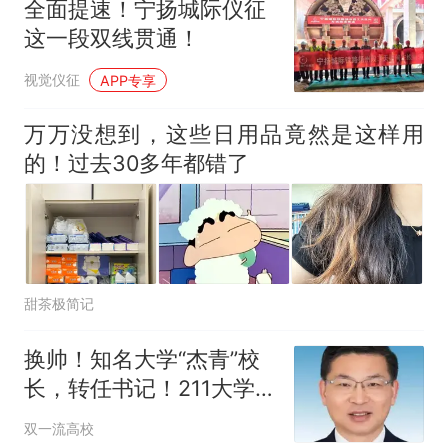
全面提速！宁扬城际仪征
这一段双线贯通！
视觉仪征
APP专享
万万没想到，这些日用品竟然是这样用
的！过去30多年都错了
甜茶极简记
换帅！知名大学“杰青”校
长，转任书记！211大学
副校长，接棒校长
双一流高校