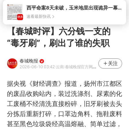
打开
【春城时评】六分钱一支的
“毒牙刷”，刷出了谁的失职
春城晚报
关注
2026-06-10 03:42
·云南
·春城晚报官方网易号
据央视《财经调查》报道，扬州市江都区
的废品收购站内，装过洗涤剂、尿素的化
工废桶不经清洗直接粉碎，旧牙刷被去头
分拣后重新打碎，口罩边角料、拖鞋废料
甚至黑色垃圾袋经高温熔融、简单过滤，