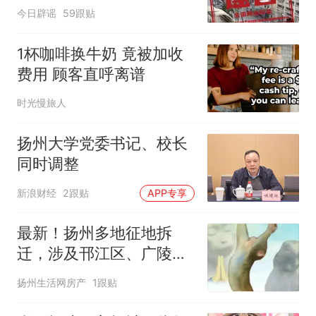
（2026·08·06）
今日辟谣
59跟贴
1杯咖啡换牛奶 竟被加收
费用 顾客直呼离谱
时光慢旅人
扬州大学党委书记、校长
同时调整
新浪财经
2跟贴
APP专享
最新！扬州多地征地拆
迁，涉及邗江区、广陵
区！
扬州生活网房产
1跟贴