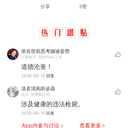
分享
3赞
坐在坟前思考蹦迪姿势
宁夏银川
谷歌Pixel 2 XL
道德沦丧！
2026-06-10
回复
制裁瓜子饺子，美国怕什
热
么？
淡若清风听诊器
那个在床头放菜刀的女孩，
新
北京
荣耀畅玩5C
因老师一句“跟我回家”改写了
涉及健康的违法枪毙。
人生
费大厨“全国小炒肉大王”称
2026-06-10
回复
号，仅凭视频评出？中国烹饪
协会回应
男子上山采菌偶然发现鸡枞菌
App内参与讨论
查看更多