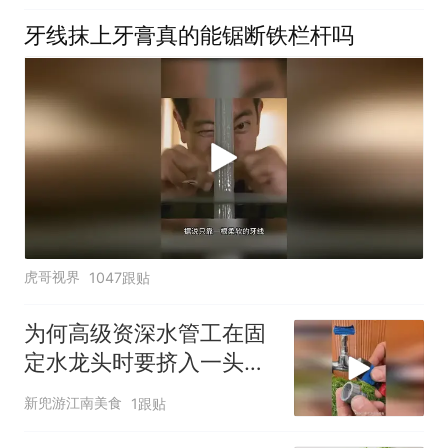
牙线抹上牙膏真的能锯断铁栏杆吗
虎哥视界
1047跟贴
为何高级资深水管工在固
定水龙头时要挤入一头牙
膏？
新兜游江南美食
1跟贴