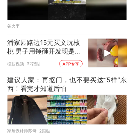
谷火平
潘家园路边15元买文玩核
桃 男子用锤砸开发现是塑
料
橙薪视频
32跟贴
APP专享
建议大家：再抠门，也不要买这“5样”东
西！看完才知道后怕
家居设计师苏哥
2跟贴