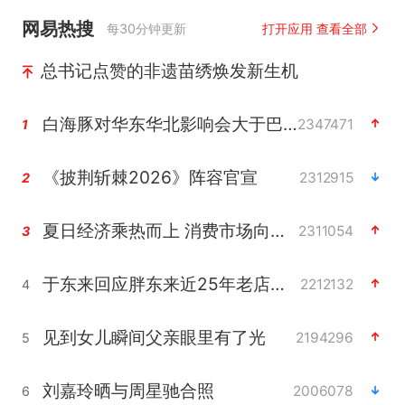
网易热搜
每30分钟更新
打开应用 查看全部
总书记点赞的非遗苗绣焕发新生机
白海豚对华东华北影响会大于巴威
2347471
1
《披荆斩棘2026》阵容官宣
2312915
2
夏日经济乘热而上 消费市场向新而行
2311054
3
于东来回应胖东来近25年老店年底关闭
2212132
4
见到女儿瞬间父亲眼里有了光
2194296
5
刘嘉玲晒与周星驰合照
2006078
6