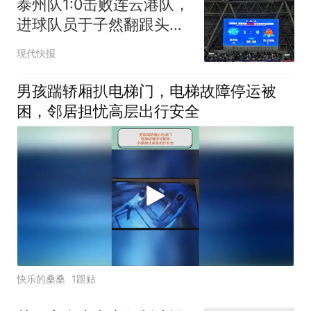
泰州队1:0击败连云港队，
进球队员于子然翻跟头庆
祝
现代快报
男孩踹轿厢扒电梯门，电梯故障停运被
困，邻居担忧高层出行安全
快乐的桑桑
1跟贴