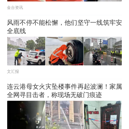
金台资讯
风雨不停不能松懈，他们坚守一线筑牢安
全底线
文汇报
连云港母女火灾坠楼事件再起波澜！家属
全网寻目击者，称现场无破门痕迹