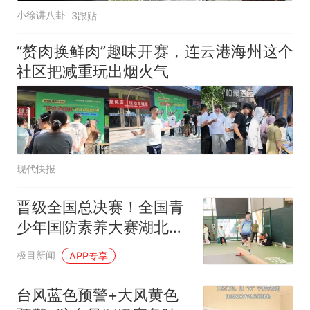
小徐讲八卦
3跟贴
“赘肉换鲜肉”趣味开赛，连云港海州这个
社区把减重玩出烟火气
现代快报
晋级全国总决赛！全国青
少年国防素养大赛湖北综
合赛区选手举行集训
极目新闻
APP专享
台风蓝色预警+大风黄色