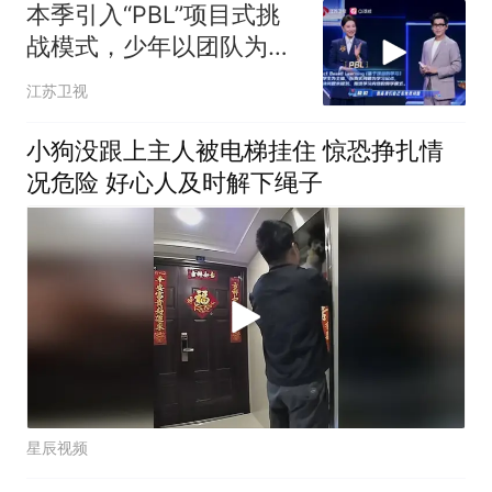
本季引入“PBL”项目式挑
战模式，少年以团队为单
位，围绕真实课题，自主
江苏卫视
探究、分工协作完成项目
任务
小狗没跟上主人被电梯挂住 惊恐挣扎情
况危险 好心人及时解下绳子
星辰视频