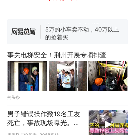
线一圈，还曾两次到中国寻根
5060元才肯搬上楼！女子傻眼
了……
视频丨只要一枚命中就能让航
母瘫痪 轰-6J实力有多强？
5万的小车卖不动，40万以上
的抢着买
空调24小时开着反而更省电？
电力部门回应
事关电梯安全！荆州开展专项排查
十多万人报名的考试，成绩
热
全部作废，公平么？
荆头条
男子错误操作致19名工友
死亡，事故现场曝光。一
场悲剧的警示
周周怪与哈基米
2968跟贴