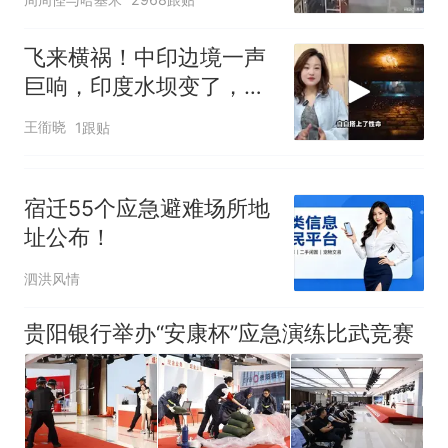
飞来横祸！中印边境一声
巨响，印度水坝变了，藏
南算计全泡汤
王衜晓
1跟贴
宿迁55个应急避难场所地
址公布！
泗洪风情
贵阳银行举办“安康杯”应急演练比武竞赛