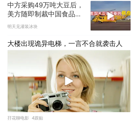
中方采购49万吨大豆后，
美方随即制裁中国食品企
业
明天见灌装冰块
大楼出现诡异电梯，一言不合就袭击人
孖花聊电影
4跟贴