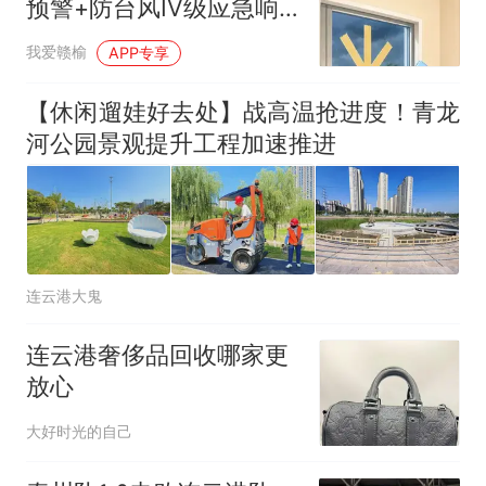
预警+防台风IV级应急响
应
我爱赣榆
APP专享
【休闲遛娃好去处】战高温抢进度！青龙
河公园景观提升工程加速推进
连云港大鬼
连云港奢侈品回收哪家更
放心
大好时光的自己