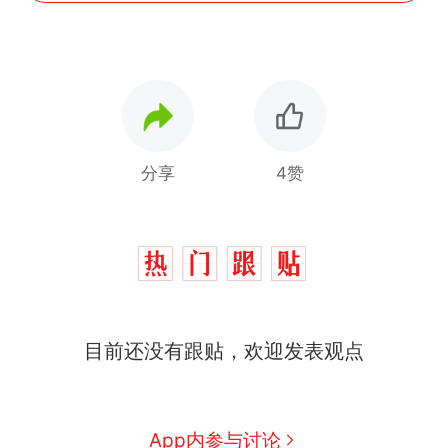
分享
4赞
十多万人报名的考试，成绩
热
目前还没有跟贴，欢迎发表观点
全部作废，公平么？
全球唯一没有法定首都的国
新
家，刚改国名，总统就邀请中
国大使骑行绕了几乎整个国境
搬家报价570元，搬到楼下交
App内参与讨论