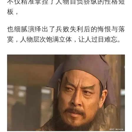
不仅精准拿捏了人物自负骄纵的性格短
板，
也细腻演绎出了兵败失利后的悔恨与落
寞，人物层次饱满立体，让人过目难忘。