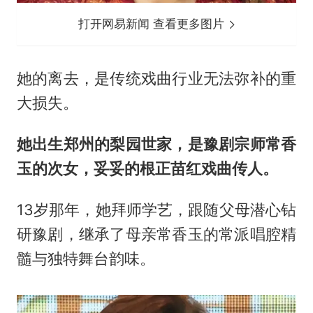
打开网易新闻 查看更多图片
她的离去，是传统戏曲行业无法弥补的重
大损失。
她出
生
郑州的梨园世家，是豫剧宗师常香
玉的次女，妥妥的根正苗红戏曲传人。
13岁那年，她拜师学艺，跟随父母潜心钻
研豫剧，继承了母亲常香玉的常派唱腔精
髓与独特舞台韵味。