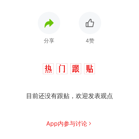
分享
4赞
目前还没有跟贴，欢迎发表观点
那个在床头放菜刀的女孩，
热
因老师一句“跟我回家”改写了
人生
制裁瓜子饺子，美国怕什
新
App内参与讨论
么？
费大厨“全国小炒肉大王”称