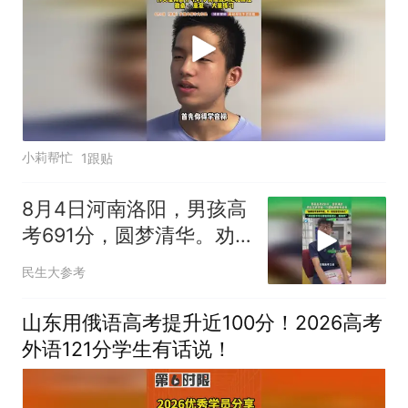
小莉帮忙
1跟贴
8月4日河南洛阳，男孩高
考691分，圆梦清华。劝
告学弟学妹：少刷短视频
民生大参考
多读书
山东用俄语高考提升近100分！2026高考
外语121分学生有话说！