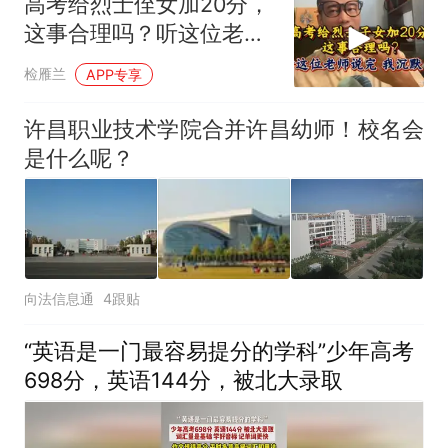
高考给烈士侄女加20分，
这事合理吗？听这位老师
说完，我沉默了
检雁兰
APP专享
许昌职业技术学院合并许昌幼师！校名会
是什么呢？
向法信息通
4跟贴
“英语是一门最容易提分的学科”少年高考
698分，英语144分，被北大录取