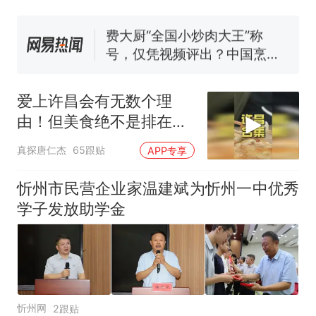
号，仅凭视频评出？中国烹饪
协会回应
男子上山采菌偶然发现鸡枞菌
窝，原地守1天等它长大：挖了
140多朵
美国渔民钓获鲨鱼徒手将其拽
回大海 目击者直呼震惊 （视频
爱上许昌会有无数个理
来源：参考消息）
笔试第一被第二名传话劝弃考
由！但美食绝不是排在第
官方通报
一！还有
那个在床头放菜刀的女孩，
热
真探唐仁杰
65跟贴
APP专享
因老师一句“跟我回家”改写了
人生
忻州市民营企业家温建斌为忻州一中优秀
学子发放助学金
忻州网
2跟贴