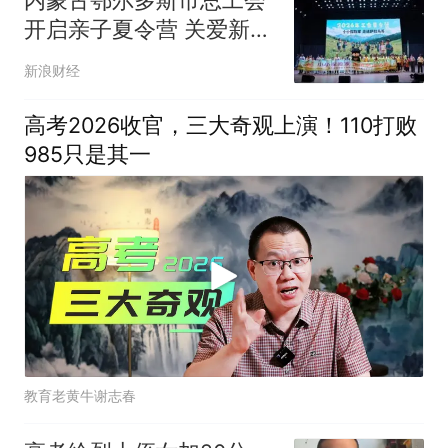
内蒙古鄂尔多斯市总工会
开启亲子夏令营 关爱新就
业形态劳动者、农牧民工
新浪财经
家庭
高考2026收官，三大奇观上演！110打败
985只是其一
教育老黄牛谢志春