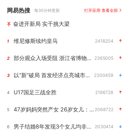
网易热搜
每30分钟更新
打开应用 查看全部
奋进开新局 实干挑大梁
维尼修斯续约皇马
2418204
1
部分观众入场受阻 浙江省博物馆致歉
2365005
2
以“新”破局 首发经济点亮城市消费活力
2300459
3
U17国足三战全胜
2196728
4
47岁妈妈突然产女 26岁女儿：很震惊
2068722
5
男子结婚8年发现3个女儿均非亲生
2030414
6