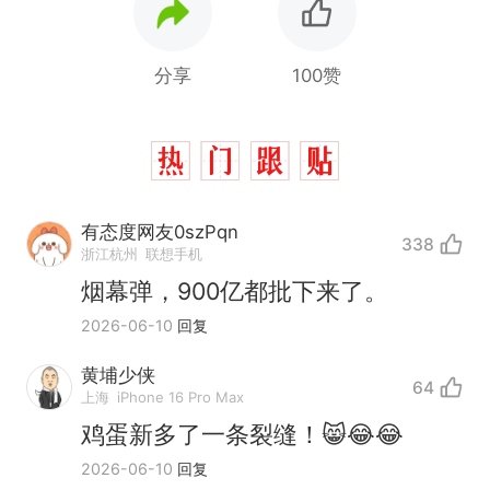
分享
100赞
有态度网友0szPqn
338
浙江杭州
联想手机
烟幕弹，900亿都批下来了。
2026-06-10
回复
黄埔少侠
64
上海
iPhone 16 Pro Max
鸡蛋新多了一条裂缝！😸😂😂
2026-06-10
回复