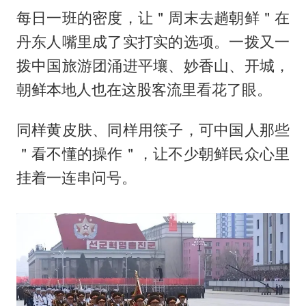
每日一班的密度，让＂周末去趟朝鲜＂在
丹东人嘴里成了实打实的选项。一拨又一
拨中国旅游团涌进平壤、妙香山、开城，
朝鲜本地人也在这股客流里看花了眼。
同样黄皮肤、同样用筷子，可中国人那些
＂看不懂的操作＂，让不少朝鲜民众心里
挂着一连串问号。