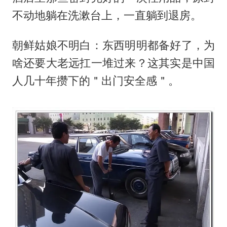
不动地躺在洗漱台上，一直躺到退房。
朝鲜姑娘不明白：东西明明都备好了，为
啥还要大老远扛一堆过来？这其实是中国
人几十年攒下的＂出门安全感＂。