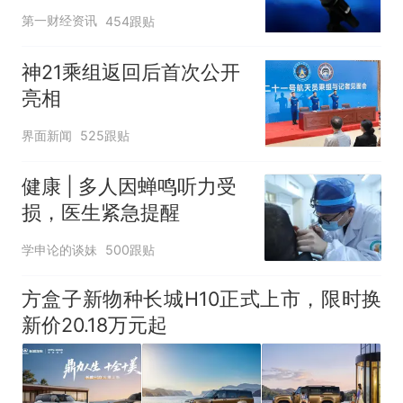
第一财经资讯
454跟贴
神21乘组返回后首次公开
亮相
界面新闻
525跟贴
健康 | 多人因蝉鸣听力受
损，医生紧急提醒
学申论的谈妹
500跟贴
方盒子新物种长城H10正式上市，限时换
新价20.18万元起