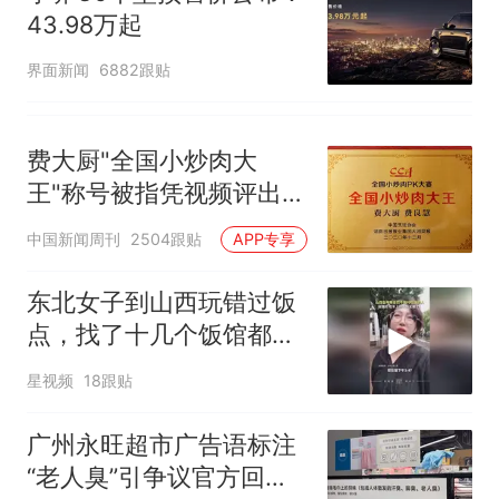
43.98万起
界面新闻
6882跟贴
费大厨"全国小炒肉大
王"称号被指凭视频评出
官方回应
中国新闻周刊
2504跟贴
APP专享
东北女子到山西玩错过饭
点，找了十几个饭馆都没
开门：午休到几点
星视频
18跟贴
广州永旺超市广告语标注
“老人臭”引争议官方回