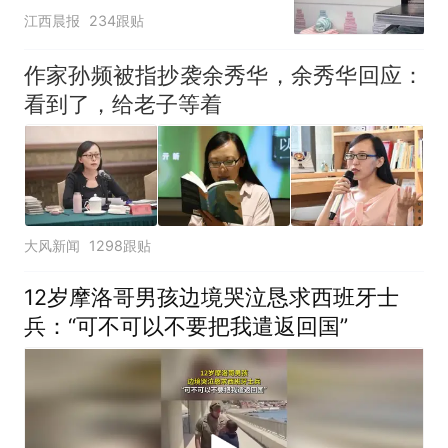
应：统一上报反馈，门店
江西晨报
234跟贴
核实完毕后会回电
作家孙频被指抄袭余秀华，余秀华回应：
看到了，给老子等着
大风新闻
1298跟贴
12岁摩洛哥男孩边境哭泣恳求西班牙士
兵：“可不可以不要把我遣返回国”