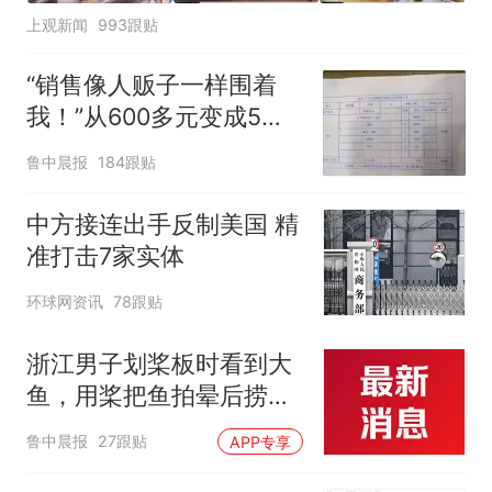
上观新闻
993跟贴
“销售像人贩子一样围着
我！”从600多元变成5万
元，57岁保洁阿姨做医美
鲁中晨报
184跟贴
后眼睛肿到流泪、视物模
糊
中方接连出手反制美国 精
准打击7家实体
环球网资讯
78跟贴
浙江男子划桨板时看到大
鱼，用桨把鱼拍晕后捞
起；当事人：鱼重7斤6
鲁中晨报
27跟贴
APP专享
两，做成红烧辣子鱼块，
味道很好