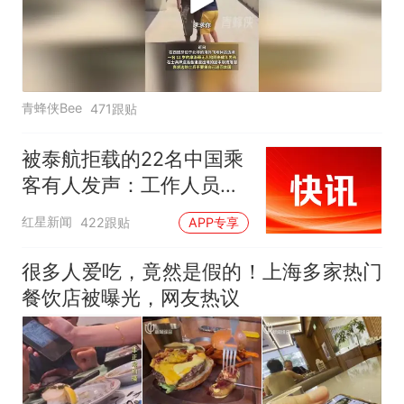
青蜂侠Bee
471跟贴
被泰航拒载的22名中国乘
客有人发声：工作人员承
诺免费改签，最后却自费
红星新闻
422跟贴
APP专享
买机票回国
很多人爱吃，竟然是假的！上海多家热门
餐饮店被曝光，网友热议