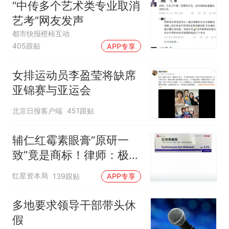
“中传多个艺术类专业取消
艺考”网友发声
都市快报橙柿互动
405跟贴
APP专享
女排运动员李盈莹将缺席
亚锦赛与亚运会
北京日报客户端
451跟贴
辅仁红霉素眼膏“原研一
致”竟是商标！律师：极易
误导消费者，不妥
红星资本局
139跟贴
APP专享
多地要求领导干部带头休
假