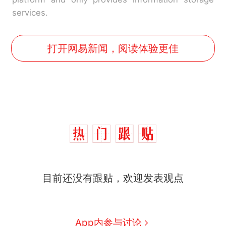
services.
打开网易新闻，阅读体验更佳
西班牙飞地休达边境，摩洛
热
目前还没有跟贴，欢迎发表观点
哥士兵搬起大石块投向移民引
争议，此前一天内数万人从摩
费大厨“全国小炒肉大王”称
新
洛哥涌入西班牙
号，仅凭视频评出？中国烹饪
协会回应
男子上山采菌偶然发现鸡枞菌
App内参与讨论