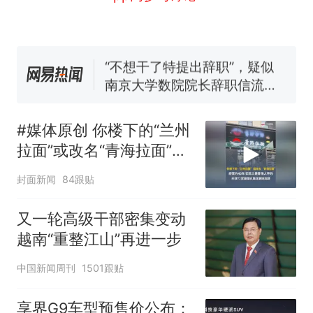
窝，原地守1天等它长大：挖了
140多朵
美国一场追捕行动中，一男子
在车辆行驶中爬上车顶跳舞。
（新京报）
“不想干了特提出辞职”，疑似
南京大学数院院长辞职信流
传，院方回应：喻良教授已卸
美国渔民钓获鲨鱼徒手将其拽
任院长一职，不清楚辞职信来
回大海 目击者直呼震惊 （视频
#媒体原创 你楼下的“兰州
源；曾用手绘图做头像
来源：参考消息）
西班牙飞地休达边境，摩洛
热
拉面”或改名“青海拉面”，
哥士兵搬起大石块投向移民引
经营约40年，实际上是青
争议，此前一天内数万人从摩
封面新闻
84跟贴
海人开的，天津72家面馆
洛哥涌入西班牙
已集体更换招牌
又一轮高级干部密集变动
越南“重整江山”再进一步
中国新闻周刊
1501跟贴
享界G9车型预售价公布：