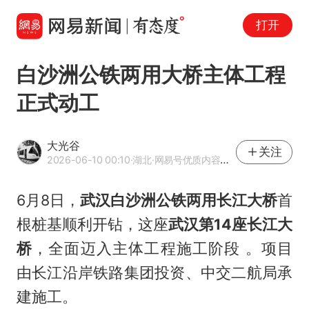
打开
白沙洲公铁两用大桥主体工程
正式动工
大光谷
关注
2026-06-10 00:10
·湖北
·网易号优质内容创作者
6月8日，
武汉白沙洲公铁两用长江大桥
首
根桩基顺利开钻，这座
武汉第14座长江大
桥
，全面迈入主体工程施工阶段 。项目
由长江沿岸铁路集团投资、中交二航局承
建施工。