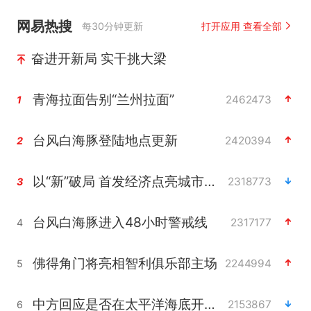
网易热搜
每30分钟更新
打开应用 查看全部
奋进开新局 实干挑大梁
青海拉面告别“兰州拉面”
2462473
1
台风白海豚登陆地点更新
2420394
2
以“新”破局 首发经济点亮城市消费活力
2318773
3
台风白海豚进入48小时警戒线
2317177
4
佛得角门将亮相智利俱乐部主场
2244994
5
中方回应是否在太平洋海底开采稀土
2153867
6