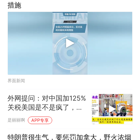
措施
界面新闻
外网提问：对中国加125%
关税美国是不是疯了，中
国不怕吗？
是丽丽啊
APP专享
特朗普很生气，要惩罚加拿大，野火浓烟