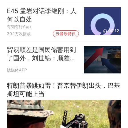
E45 孟岩对话李继刚：人
何以自处
有知有行App
00:12
30.1万次播放
云音乐特供
贸易顺差是国民储蓄用到
了国外，刘世锦：顺差越
高，内需越弱
钛媒体APP
特朗普暴跳如雷！普京替伊朗出头，巴基
斯坦可能上当