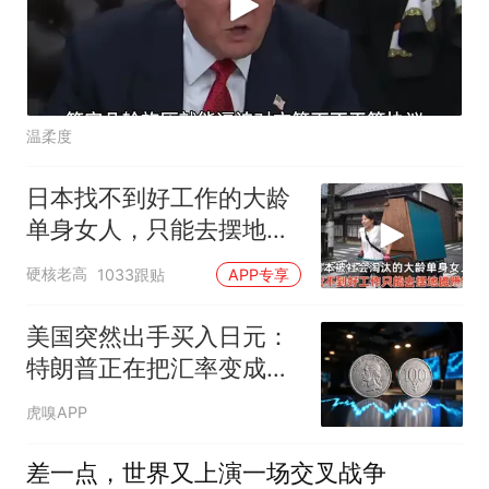
温柔度
日本找不到好工作的大龄
单身女人，只能去摆地
摊，一天有多心累？
硬核老高
1033跟贴
APP专享
美国突然出手买入日元：
特朗普正在把汇率变成新
的地缘武器
虎嗅APP
差一点，世界又上演一场交叉战争