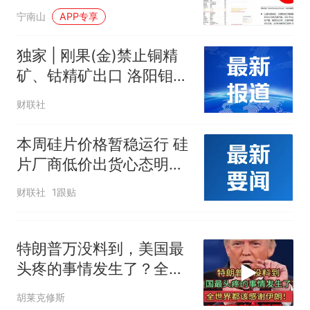
中美贸易战八年以来中国
制裁瓜子饺子，美国怕什
热
宁南山
APP专享
产业升级情况
么？
独家 | 刚果(金)禁止铜精
矿、钴精矿出口 洛阳钼
业：公司在当地产品为阴
财联社
极铜和氢氧化钴
本周硅片价格暂稳运行 硅
片厂商低价出货心态明显
减弱
财联社
1跟贴
特朗普万没料到，美国最
头疼的事情发生了？全世
界都该感谢伊朗！
胡莱克修斯