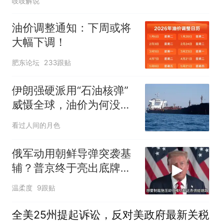
吱吱解说
油价调整通知：下周或将
大幅下调！
肥东论坛
233跟贴
伊朗强硬派用“石油核弹”
威慑全球，油价为何没有
暴涨？
看过人间的月色
俄军动用朝鲜导弹突袭基
辅？普京终于亮出底牌，
特朗普真要傻眼了
温柔度
9跟贴
全美25州提起诉讼，反对美政府最新关税