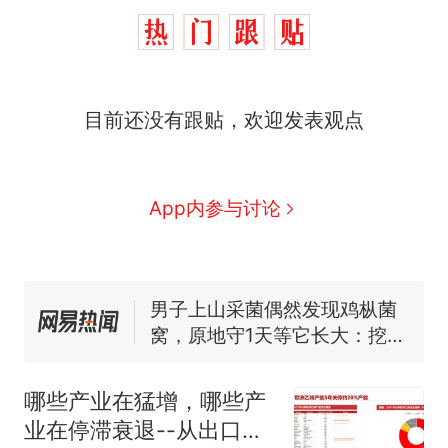
目前还没有跟贴，欢迎发表观点
制裁瓜子饺子，美国怕什
热
么？
那个在床头放菜刀的女孩，
新
App内参与讨论
因老师一句“跟我回家”改写了
人生
费大厨“全国小炒肉大王”称
号，仅凭视频评出？中国烹饪
协会回应
男子上山采菌偶然发现鸡枞菌
窝，原地守1天等它长大：挖了
140多朵
美国渔民钓获鲨鱼徒手将其拽
回大海 目击者直呼震惊 （视频
哪些产业在猛增，哪些产
来源：参考消息）
笔试第一被第二名传话劝弃考
业在停滞衰退--从出口看
官方通报