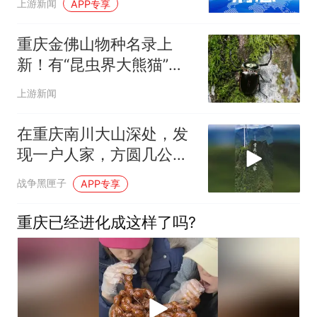
上游新闻
APP专享
重庆金佛山物种名录上
新！有“昆虫界大熊猫”之
称的阳彩臂金龟首次被记
上游新闻
录
在重庆南川大山深处，发
现一户人家，方圆几公里
就他一户，村长是他
战争黑匣子
APP专享
重庆已经进化成这样了吗?