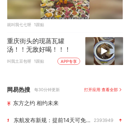
就叫我七七呀
1跟贴
重庆街头的现蒸瓦罐
汤！！无敌好喝！！！
叫我土豆包呀
1跟贴
APP专享
网易热搜
每30分钟更新
打开应用 查看全部
东方之约 相约未来
东航发布新规：提前14天可免费退改签
2393949
1