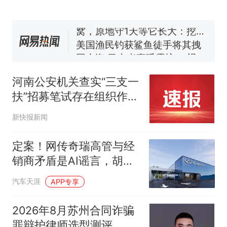
协会回应
男子上山采菌偶然发现鸡枞菌
窝，原地守1天等它长大：挖了
140多朵
美国渔民钓获鲨鱼徒手将其拽
回大海 目击者直呼震惊 （视频
来源：参考消息）
笔试第一被第二名传话劝弃考
官方通报
河南公安机关查实“三支一
那个在床头放菜刀的女孩，
热
扶”招募笔试存在组织作弊
因老师一句“跟我回家”改写了
犯罪行为
人生
新快报新闻
定案！网传奇瑞高管与经
销商矛盾是AI谣言，胡某
已被行政处罚
汽车天涯
APP专享
2026年8月苏州合同诈骗
罪辩护律师选型测评