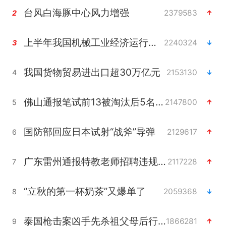
台风白海豚中心风力增强
2379583
2
上半年我国机械工业经济运行稳中有进
2240324
3
我国货物贸易进出口超30万亿元
2153130
4
佛山通报笔试前13被淘汰后5名进体检
2147800
5
国防部回应日本试射“战斧”导弹
2129617
6
广东雷州通报特教老师招聘违规事件
2117228
7
“立秋的第一杯奶茶”又爆单了
2059368
8
泰国枪击案凶手先杀祖父母后行凶
1866281
9