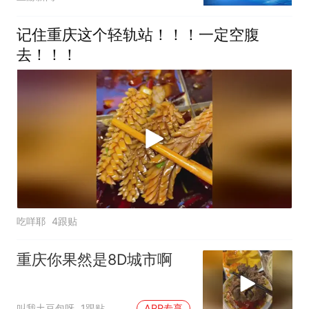
记住重庆这个轻轨站！！！一定空腹
去！！！
吃咩耶
4跟贴
重庆你果然是8D城市啊
叫我土豆包呀
1跟贴
APP专享