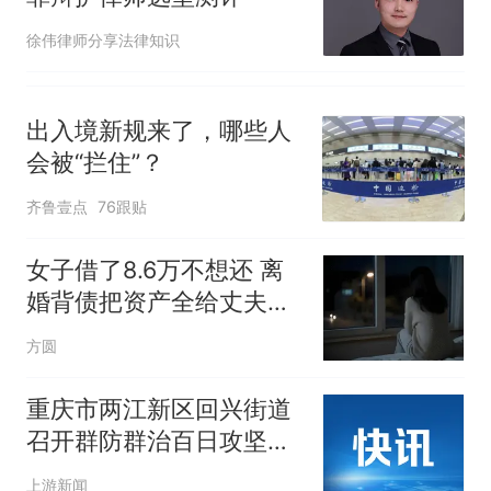
徐伟律师分享法律知识
出入境新规来了，哪些人
会被“拦住”？
齐鲁壹点
76跟贴
女子借了8.6万不想还 离
婚背债把资产全给丈夫女
儿
方圆
重庆市两江新区回兴街道
召开群防群治百日攻坚行
动部署会
上游新闻