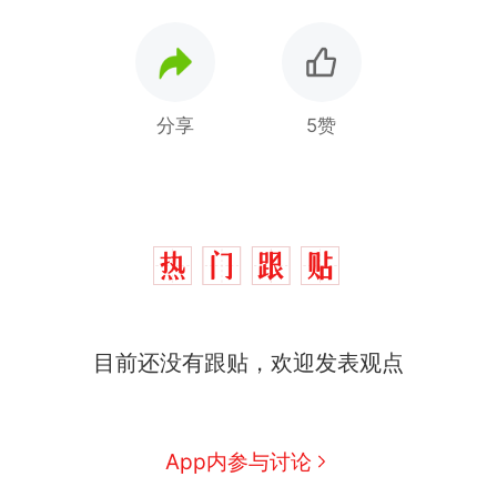
分享
5赞
那个在床头放菜刀的女孩，
热
目前还没有跟贴，欢迎发表观点
因老师一句“跟我回家”改写了
人生
制裁瓜子饺子，美国怕什
新
么？
费大厨“全国小炒肉大王”称
App内参与讨论
号，仅凭视频评出？中国烹饪