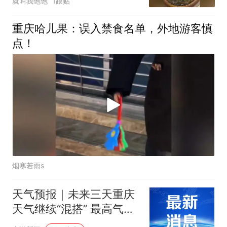
就叫我饱饱
1跟贴
重庆哈儿果：误入禁食名单，外地游客慎
点！
烟寒若雨s
天气预报｜未来三天重庆
天气继续“混搭” 最高气温
将逐日上升