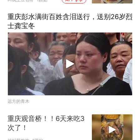
重庆彭水满街百姓含泪送行，送别26岁烈
士龚宝冬
远方的青木
重庆观音桥！！6天来吃3
次了！