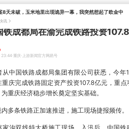
案8天未破，玉米地里出现诡异一幕，我突然想起了欧金中
快讯
国铁成都局在渝完成铁路投资107.
 23:44
·重庆
·上游新闻官方网易号
者从中国铁路成都局集团有限公司获悉，今年1
重庆完成铁路固定资产投资107.8亿元，重
，为重庆经济稳步增长奠定坚实基础。
境内多条铁路正加速推进，施工现场捷报频传。
蔡家沟双线特大桥施工现场，入汛后，中国铁