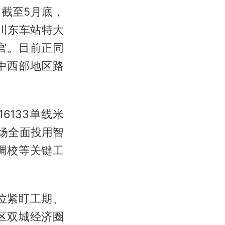
截至5月底，
合川东车站特大
官。目前正同
中西部地区路
133单线米
现场全面投用智
调校等关键工
位紧盯工期、
区双城经济圈