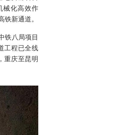
机械化高效作
高铁新通道。
中铁八局项目
道工程已全线
，重庆至昆明