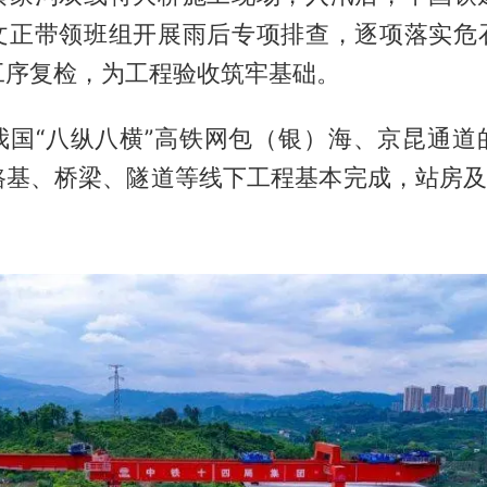
文正带领班组开展雨后专项排查，逐项落实危
工序复检，为工程验收筑牢基础。
我国“八纵八横”高铁网包（银）海、京昆通道
路基、桥梁、隧道等线下工程基本完成，站房及“
。