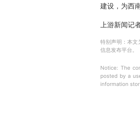
建设，为西
上游新闻记者
特别声明：本文
信息发布平台。
Notice: The con
posted by a use
information sto