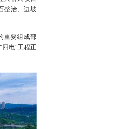
石整治、边坡
的重要组成部
四电”工程正