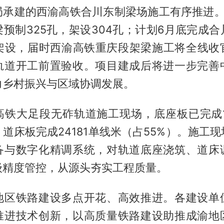
局承建的西渝高铁合川东制梁场施工有序推进。
预制325孔，架设304孔；计划6月底完成
梁架设，届时西渝高铁重庆段架梁施工将全线收
轨道开工前置验收。项目建成后将进一步完善
力乡村振兴与区域协调发展。
高铁大足段无砟轨道施工现场，底座板已完成16
，道床板完成24181单线米（占55%）。施工
备与数字化精调系统，对轨道底座浇筑、道床
级精度管控，从源头夯实工程质量。
地区铁路建设多点开花、高效推进。各建设单
推进技术创新，以高质量铁路建设助推成渝地