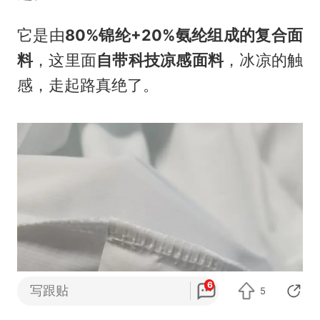
它是由
80%
锦纶+20%氨纶组成的复合面
料
，这里面
自带科技凉感面料
，冰凉的触
感，走起路真绝了。
6
写跟贴
5