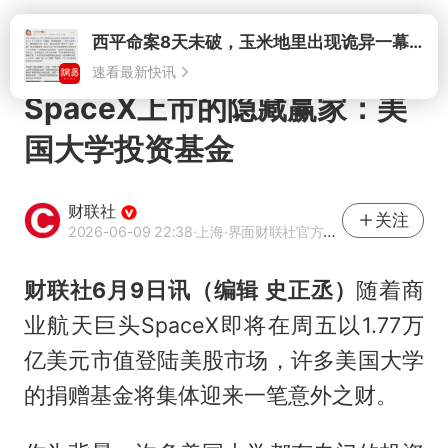
打开
西平命案8天未破，玉米地里出现诡异一幕，我突然想起了欧金中
速看最新快讯
SpaceX上市的隐藏赢家：美
国大学投资基金
财联社
关注
2026-06-09 22:38
·上海
·界面财联社官方账号
财联社6月9日讯（编辑 史正丞）
随着商
业航天巨头SpaceX即将在周五以1.77万
亿美元市值登陆美股市场，许多美国大学
的捐赠基金将集体迎来一笔意外之财。