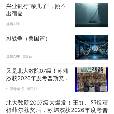
兴业银行“亲儿子”，跳不
出宿命
虎嗅APP
AI战争（美国篇）
虎嗅APP
3跟贴
又是北大数院07级！苏炜
杰获2026年度考普斯奖
与王虹、邓煜为同学
中国青年报
18跟贴
北大数院2007级大爆发！王虹、邓煜获
得菲尔兹奖后，苏炜杰获2026年度考普