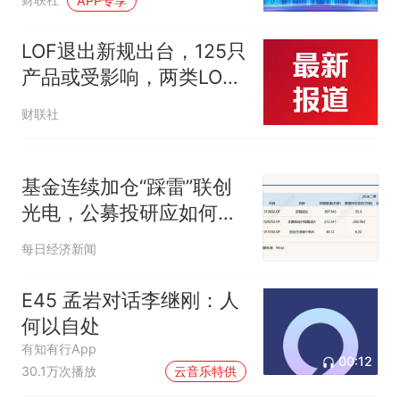
APP专享
LOF退出新规出台，125只
产品或受影响，两类LOF
最晚2027年底退市
财联社
基金连续加仓“踩雷”联创
光电，公募投研应如何识
别个股风险？
每日经济新闻
E45 孟岩对话李继刚：人
何以自处
有知有行App
00:12
30.1万次播放
云音乐特供