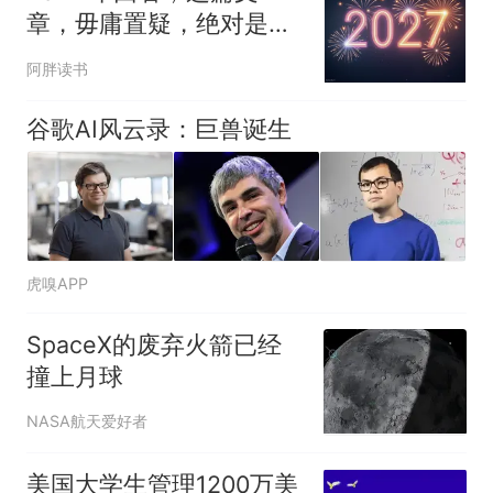
章，毋庸置疑，绝对是无
数人命运的分水岭
阿胖读书
谷歌AI风云录：巨兽诞生
虎嗅APP
SpaceX的废弃火箭已经
撞上月球
NASA航天爱好者
美国大学生管理1200万美