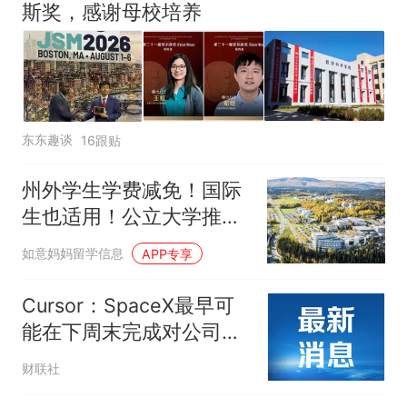
斯奖，感谢母校培养
东东趣谈
16跟贴
州外学生学费减免！国际
生也适用！公立大学推进
揽生新政
如意妈妈留学信息
APP专享
Cursor：SpaceX最早可
能在下周末完成对公司的
600亿美元收购
财联社