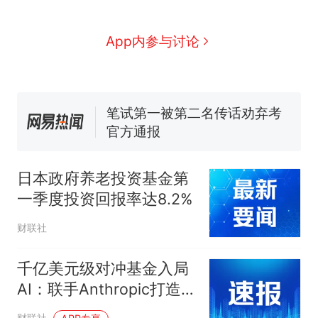
那个在床头放菜刀的女孩，
热
App内参与讨论
因老师一句“跟我回家”改写了
人生
费大厨“全国小炒肉大王”称
新
号，仅凭视频评出？中国烹饪
协会回应
笔试第一被第二名传话劝弃考
官方通报
佛山一中学招聘物理教师，笔
试前13名均遭淘汰？教育局：
日本政府养老投资基金第
已叫停招聘，成立调查组全面
台风"白海豚"中心附近最大风
一季度投资回报率达8.2%
核查
力已达15级 最新研判
享界G9车型预售价公布：
财联社
43.98万起
那个在床头放菜刀的女孩，
千亿美元级对冲基金入局
热
因老师一句“跟我回家”改写了
AI：联手Anthropic打造
人生
“智能风控大脑”
财联社