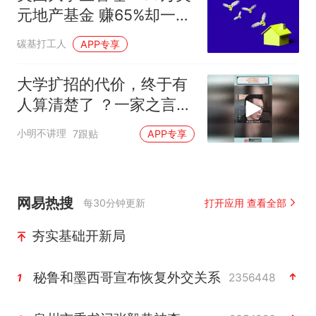
元地产基金 赚65%却一分
不拿
碳基打工人
APP专享
大学扩招的代价，终于有
人算清楚了 ？一家之言仅
供参考！
小明不讲理
7跟贴
APP专享
网易热搜
每30分钟更新
打开应用 查看全部
夯实基础开新局
秘鲁和墨西哥宣布恢复外交关系
2356448
1