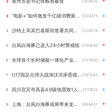
泉州市委书记张毅恭被查
2354926
2
“电影+”如何激发千亿级消费新活力？
2324375
3
沙特土耳其巴基斯坦签署共同防务协议
2234314
4
台风白海豚已进入24小时警戒线
2150840
5
全球首个长时储能一体化产业园量产
2107800
6
U17国足点球大战淘汰河床晋级决赛
2081343
7
四川宜宾市高县4.9级地震致1人死亡
2017822
8
上海：台风白海豚或将带来龙卷风
1994437
9