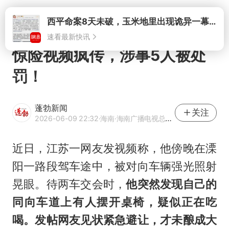
打开
惊险视频疯传，涉事5人被处
罚！
蓬勃新闻
关注
2026-06-09 22:32
·海南
·海南广播电视总台《直播海南》栏目官方网易号
近日，江苏一网友发视频称，他傍晚在溧
阳一路段驾车途中，被对向车辆强光照射
晃眼。待两车交会时，
他突然发现自己的
同向车道上有人摆开桌椅，疑似正在吃
喝。发帖网友见状紧急避让，才未酿成大