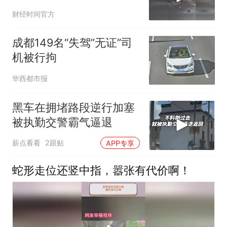
谢！
财经时间官方
成都149名“失驾”无证”司
机被行拘
华西都市报
黑车在拥堵路段逆行加塞
被执勤交警霸气逼退
薪点看看
2跟贴
APP专享
蛇形走位还竖中指，嚣张有代价啊！