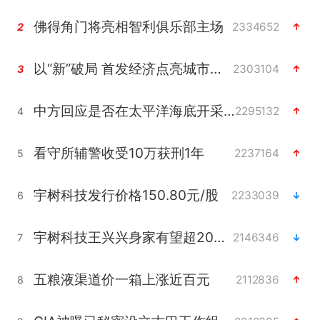
佛得角门将亮相智利俱乐部主场
2334652
2
以“新”破局 首发经济点亮城市消费活力
2303104
3
中方回应是否在太平洋海底开采稀土
2295132
4
看守所辅警收受10万获刑1年
2237164
5
宇树科技发行价格150.80元/股
2233039
6
宇树科技王兴兴身家有望超200亿元
2146346
7
五粮液渠道价一箱上涨近百元
2112836
8