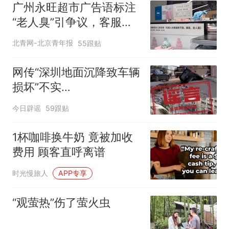
广州永旺超市广告语标注
“老人臭”引争议，客服回
应
北青网-北京青年报
55跟贴
网传“深圳地面沉降致车辆
损坏”不实
（2026·08·06）
今日辟谣
59跟贴
1杯咖啡换牛奶 竟被加收
费用 顾客直呼离谱
时光慢旅人
APP专享
“观萤热”伤了萤火虫