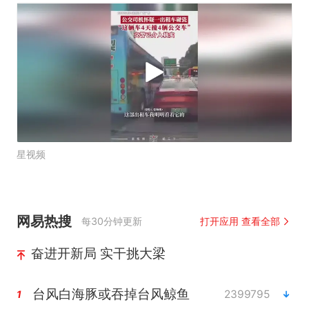
星视频
网易热搜
每30分钟更新
打开应用 查看全部
奋进开新局 实干挑大梁
台风白海豚或吞掉台风鲸鱼
2399795
1