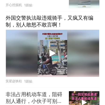
效
开心挖掘机
1跟贴
外国交警执法敲违规骑手，又疯又有编
制，别人敢怒不敢言啊！
笑星赵铁柱
1跟贴
非法占用机动车道，阻碍
别人通行，小伙子可别把