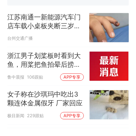
来源：参考消息）
笔试第一被第二名传话劝弃考
官方通报
江苏南通一新能源汽车门
制裁瓜子饺子，美国怕什
热
店车载小桌板夹断三岁男
么？
童小拇指，门店回应：推
台州交通广播
测因儿童手指细小所致，
将积极配合后续处理
浙江男子划桨板时看到大
鱼，用桨把鱼拍晕后捞
起；当事人：鱼重7斤6
鲁中晨报
106跟贴
APP专享
两，做成红烧辣子鱼块，
味道很好
女子称在沙琪玛中吃出3
颗连体金属假牙 厂家回应
极目新闻
229跟贴
APP专享