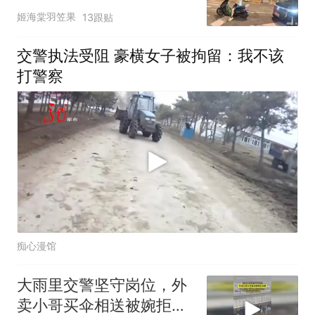
后车弄急眼了呢
姬海棠羽笠果
13跟贴
交警执法受阻 豪横女子被拘留：我不该
打警察
痴心漫馆
大雨里交警坚守岗位，外
卖小哥买伞相送被婉拒致