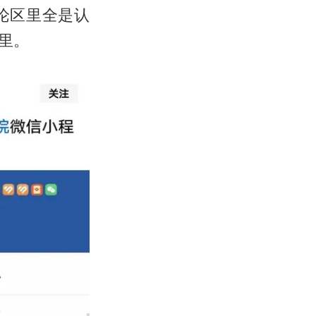
论区里全是认
里。