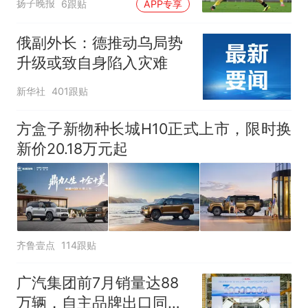
扬子晚报
6跟贴
APP专享
俄副外长：德推动乌局势
升级或致自身陷入灾难
新华社
401跟贴
方盒子新物种长城H10正式上市，限时换
新价20.18万元起
齐鲁壹点
114跟贴
广汽集团前7月销量达88
万辆，自主品牌出口同比