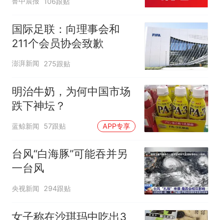
鲁中晨报
106跟贴
两，做成红烧辣子鱼块，
味道很好
国际足联：向理事会和
211个会员协会致歉
澎湃新闻
275跟贴
明治牛奶，为何中国市场
跌下神坛？
蓝鲸新闻
57跟贴
APP专享
台风“白海豚”可能吞并另
一台风
央视新闻
294跟贴
女子称在沙琪玛中吃出3