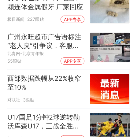
颗连体金属假牙 厂家回应
极目新闻
227跟贴
APP专享
广州永旺超市广告语标注
“老人臭”引争议，客服回
应
北青网-北京青年报
55跟贴
APP专享
西部数据跌幅从22%收窄
至10%
财联社
3跟贴
U17国足1分钟2球逆转勒
沃库森U17，三战全胜！
赵松源替补登场传射建功