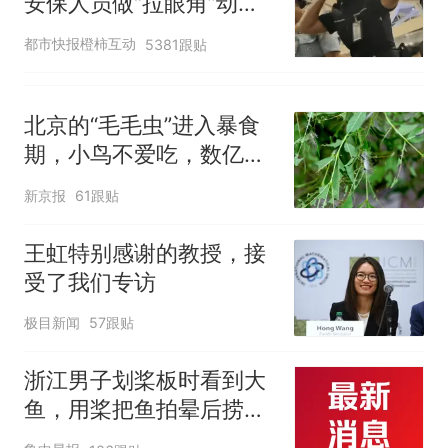
安保人员做“拉眼角”动
作，泰国机场最新回应：
都市快报橙柿互动
5381跟贴
拒绝登机决定由航司作
出；亲历者：曾承诺免费
改签但没兑现
北京的“毛毛虫”进入暴食
期，小鸟不爱吃，数亿头
小蜂迎战
新京报
61跟贴
王虹特别感谢的教授，接
受了我们专访
极目新闻
57跟贴
浙江男子划桨板时看到大
鱼，用桨把鱼拍晕后捞
起；当事人：鱼重7斤6