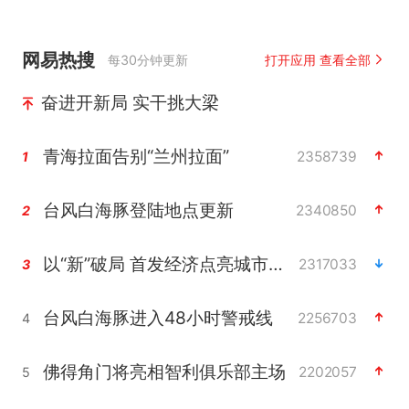
网易热搜
每30分钟更新
打开应用 查看全部
奋进开新局 实干挑大梁
青海拉面告别“兰州拉面”
2358739
1
台风白海豚登陆地点更新
2340850
2
以“新”破局 首发经济点亮城市消费活力
2317033
3
台风白海豚进入48小时警戒线
2256703
4
佛得角门将亮相智利俱乐部主场
2202057
5