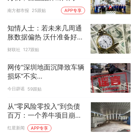
增130%
南方都市报
25跟贴
APP专享
知情人士：若未来几周通
胀数据偏热 沃什准备好加
息
财联社
127跟贴
网传“深圳地面沉降致车辆
损坏”不实
（2026·08·06）
今日辟谣
59跟贴
从“零风险零投入”到负债
百万：一个养牛项目崩盘
后，谁该为农户的贷款买
红星新闻
APP专享
单丨红星调查