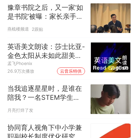
豫章书院之后，又一家‘如
是书院’被曝：家长亲手把
孩子送进火坑
燕梳楼频道
2跟贴
英语美文朗读：莎士比亚-
金色太阳从未如此甜美吻
过
孟飞Phoenix
00:00
26.9万次播放
云音乐特供
当我追逐星星时，是谁在
陪我？一名STEM学生的
成长手记：从自我怀疑到
月亮打烊了发
被家人接住
协同育人视角下中小学兼
职副校长制度优化研究