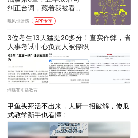
纠正台词，藏着我被看见
的恐惧
晚风也遗憾
APP专享
3位考生13天猛提20多分！查实作弊，省
人事考试中心负责人被停职
蝴蝶花雨话教育
甲鱼头死活不出来，大厨一招破解，傻瓜
式教学新手也看懂！