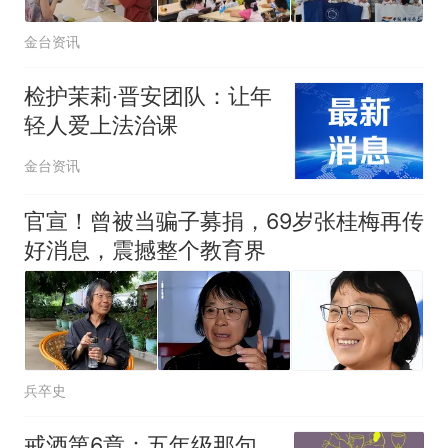
金台资讯
检护茉莉·晋安团队：让年
轻人爱上法治课
金台资讯
官宣！曾被当骗子募捐，69岁张桂梅再传
好消息，震撼整个教育界
兵卒史
戒酒第6章：五年级那句