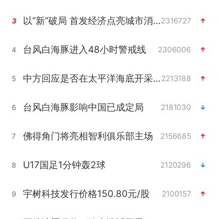
以“新”破局 首发经济点亮城市消费活力
2316727
3
台风白海豚进入48小时警戒线
2306006
4
中方回应是否在太平洋海底开采稀土
2213188
5
台风白海豚影响中国已成定局
2181030
6
佛得角门将亮相智利俱乐部主场
2156685
7
U17国足1分钟轰2球
2120296
8
宇树科技发行价格150.80元/股
2100157
9