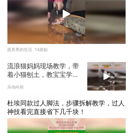
面具男的生活
14跟贴
流浪猫妈妈现场教学，带
着小猫刨土，教宝宝学习
埋粪便上厕所
乐动向前
杜埃同款过人脚法，步骤拆解教学，过人
神技看完直接省下几千块！