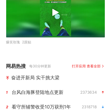
爆笑玫瑰
2跟贴
网易热搜
每30分钟更新
打开应用 查看全部
奋进开新局 实干挑大梁
台风白海豚登陆地点更新
2373634
1
看守所辅警收受10万获刑1年
2318718
2