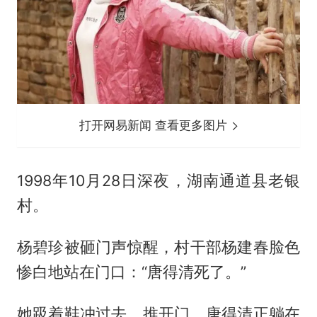
打开网易新闻 查看更多图片
1998年10月28日深夜，湖南通道县老银
村。
杨碧珍被砸门声惊醒，村干部杨建春脸色
惨白地站在门口：“唐得清死了。”
她趿着鞋冲过去，推开门，唐得清正躺在