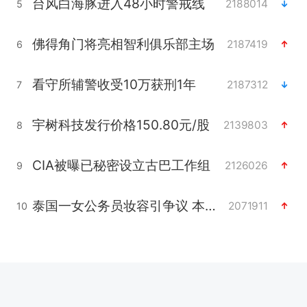
台风白海豚进入48小时警戒线
2188014
5
佛得角门将亮相智利俱乐部主场
2187419
6
看守所辅警收受10万获刑1年
2187312
7
宇树科技发行价格150.80元/股
2139803
8
CIA被曝已秘密设立古巴工作组
2126026
9
泰国一女公务员妆容引争议 本人回应
2071911
10