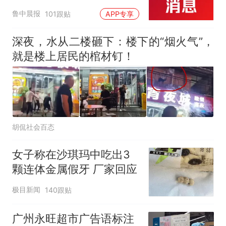
起；当事人：鱼重7斤6
鲁中晨报
101跟贴
APP专享
两，做成红烧辣子鱼块，
味道很好
深夜，水从二楼砸下：楼下的“烟火气”，
就是楼上居民的棺材钉！
胡侃社会百态
女子称在沙琪玛中吃出3
颗连体金属假牙 厂家回应
极目新闻
140跟贴
广州永旺超市广告语标注