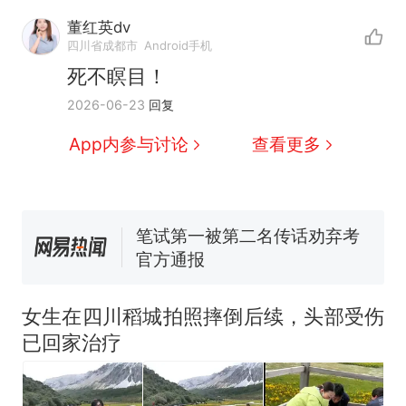
制裁瓜子饺子，美国怕什
热
么？
董红英dv
四川省成都市
Android手机
费大厨“全国小炒肉大王”称
新
号，仅凭视频评出？中国烹饪
死不瞑目！
协会回应
男子上山采菌偶然发现鸡枞菌
2026-06-23
回复
窝，原地守1天等它长大：挖了
App内参与讨论
查看更多
140多朵
美国渔民钓获鲨鱼徒手将其拽
回大海 目击者直呼震惊 （视频
来源：参考消息）
笔试第一被第二名传话劝弃考
官方通报
多地要求领导干部带头休假
制裁瓜子饺子，美国怕什
热
女生在四川稻城拍照摔倒后续，头部受伤
么？
已回家治疗