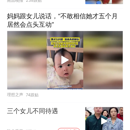
南昌晚报
238跟贴
主报警
妈妈跟女儿说话，“不敢相信她才五个月
居然会点头互动”
理想之声
74跟贴
三个女儿不同待遇