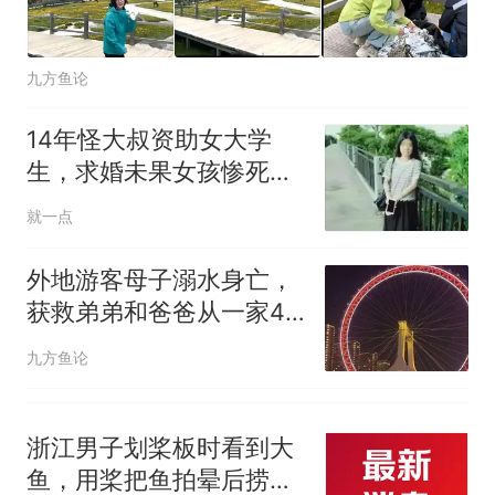
九方鱼论
14年怪大叔资助女大学
生，求婚未果女孩惨死：
“心灰”被塞进娃娃
就一点
外地游客母子溺水身亡，
获救弟弟和爸爸从一家4
口变2人
九方鱼论
浙江男子划桨板时看到大
鱼，用桨把鱼拍晕后捞