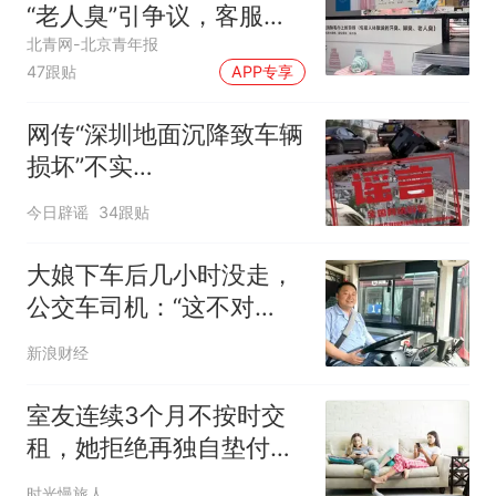
“老人臭”引争议，客服回
应
北青网-北京青年报
47跟贴
APP专享
网传“深圳地面沉降致车辆
损坏”不实
（2026·08·06）
今日辟谣
34跟贴
大娘下车后几小时没走，
公交车司机：“这不对
劲！”
新浪财经
室友连续3个月不按时交
租，她拒绝再独自垫付：
我受够了当她的备用银行
时光慢旅人