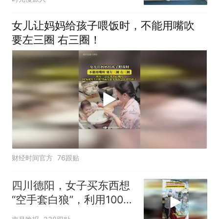
女儿让妈妈给孩子喂饭时，不能用嘴吹
要左三圈 右三圈！
财经时间官方
76跟贴
四川德阳，女子买东西想
“空手套白狼”，利用100元
找零当场被店主识破，店