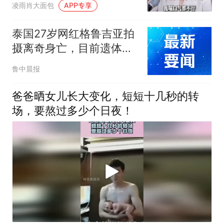
凌雨肖大面包
APP专享
泰国27岁网红格鲁吉亚拍
摄离奇身亡，目前遗体已
运抵泰国；格鲁吉亚初步
鲁中晨报
检测死因疑为心脏衰竭，
家属申请泰国再次尸检彻
爸爸晒女儿长大变化，短短十几秒的转
查死因
场，要熬过多少个日夜！