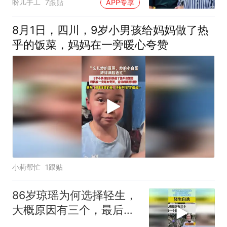
盼儿手工
7跟贴
APP专享
8月1日，四川，9岁小男孩给妈妈做了热
乎的饭菜，妈妈在一旁暖心夸赞
小莉帮忙
1跟贴
86岁琼瑶为何选择轻生，
大概原因有三个，最后一
个凡人做不到！