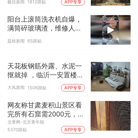
极目新闻
1812跟贴
APP专享
阳台上滚筒洗衣机自爆，
满筒碎玻璃渣，维修人员
称是人为原因，从未见过
荔枝新闻
65跟贴
洗衣机自爆
天花板钢筋外露、水泥一
抠就掉 ，临沂一安置楼交
房半年即被鉴定存安全隐
大风新闻
1506跟贴
APP专享
患；楼体至今未加固，仍
有居民常住
网友称甘肃麦积山景区看
完所有石窟需2000元，景
区：部分石窟受特别保
北青网-北京青年报
5370跟贴
APP专享
护，游客可按需买