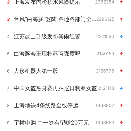
上海发布内涝积水风险提示
2362354
2
台风“白海豚”登陆 各地各部门全力应对
2296125
3
江苏昆山升级发布暴雨红警
2221580
4
白海豚会重现杜苏芮强度吗
2140159
5
人形机器人第一股
2126798
6
中国女篮热身赛再胜尼日利亚女篮
2121118
7
上海地铁4条线路全线停运
1968807
8
宇树申购 中一签有望赚20万元
1898653
9