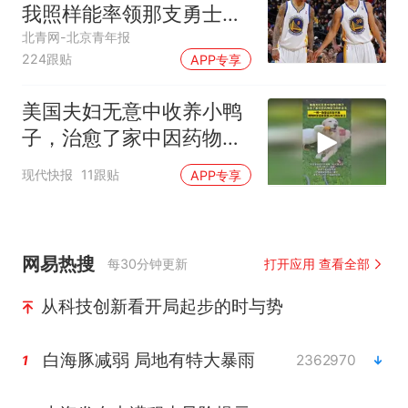
我照样能率领那支勇士取
得现在的成就
北青网-北京青年报
224跟贴
APP专享
美国夫妇无意中收养小鸭
子，治愈了家中因药物变
沉闷的金毛
现代快报
11跟贴
APP专享
网易热搜
每30分钟更新
打开应用 查看全部
从科技创新看开局起步的时与势
白海豚减弱 局地有特大暴雨
2362970
1