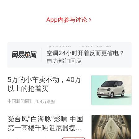
全球唯一没有法定首都的国
新
家，刚改国名，总统就邀请中
国大使骑行绕了几乎整个国境
5万的小车卖不动，40万以上
App内参与讨论
线一圈，还曾两次到中国寻根
的抢着买
视频丨只要一枚命中就能让航
母瘫痪 轰-6J实力有多强？
空调24小时开着反而更省电？
电力部门回应
大雨将至一家老小6分钟抢收完
1千斤稻谷
5万的小车卖不动，40万
十多万人报名的考试，成绩
热
以上的抢着买
全部作废，公平么？
中国新闻周刊
1.8万跟贴
受台风"白海豚"影响 中国
第一高楼千吨阻尼器摆动
明显