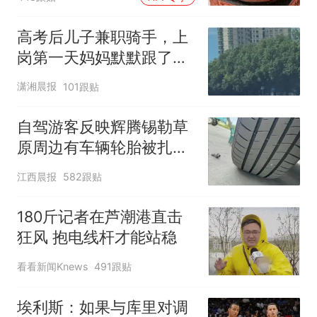
高考后儿子兼职骑手，上
岗第一天妈妈默默跟了三
公里，感慨孩子真的长大
潇湘晨报
101跟贴
了
自驾游客反映辉腾锡勒草
原周边有车辆轮胎被扎，
修理店铺换胎价格高达千
江西晨报
582跟贴
元，官方发布情况通报
180斤记者在芦潮港直击
狂风 抱电线杆才能站稳
看看新闻Knews
491跟贴
埃利斯：如果与库里对调