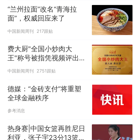
“兰州拉面”改名“青海拉
面”，权威回应来了
中国新闻周刊
217跟贴
费大厨"全国小炒肉大
王"称号被指凭视频评出
官方回应
中国新闻周刊
2751跟贴
德媒：“金砖支付”将重塑
全球金融秩序
参考消息
热身赛|中国女篮再胜尼日
利亚，张子宇23分13篮板