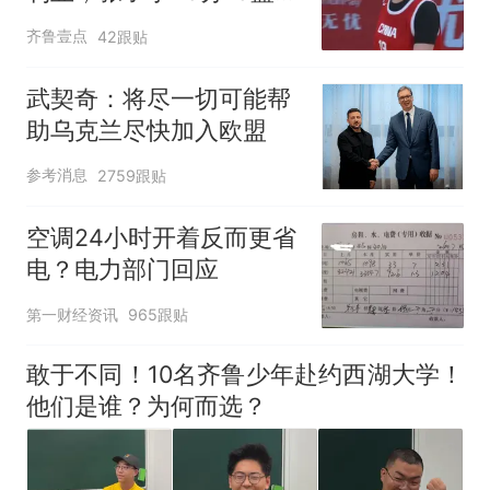
表现抢眼
齐鲁壹点
42跟贴
武契奇：将尽一切可能帮
助乌克兰尽快加入欧盟
参考消息
2759跟贴
空调24小时开着反而更省
电？电力部门回应
第一财经资讯
965跟贴
敢于不同！10名齐鲁少年赴约西湖大学！
他们是谁？为何而选？