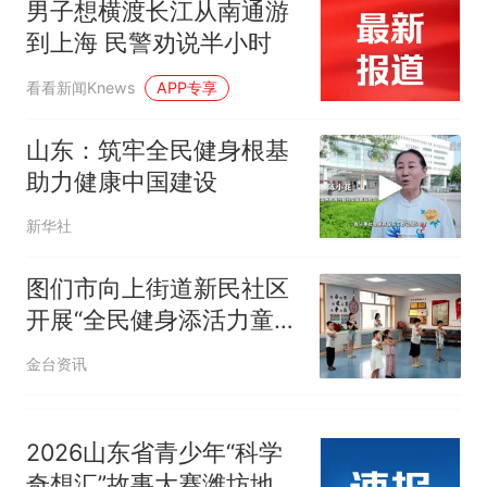
男子想横渡长江从南通游
那个在床头放菜刀的女孩，
热
到上海 民警劝说半小时
因老师一句“跟我回家”改写了
人生
看看新闻Knews
APP专享
山东：筑牢全民健身根基
助力健康中国建设
新华社
图们市向上街道新民社区
开展“全民健身添活力童趣
舞蹈欢乐多”主题活动
金台资讯
2026山东省青少年“科学
奇想汇”故事大赛潍坊地区