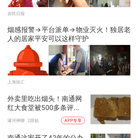
农民日报
烟感报警→平台派单→物业灭火！独居老
人的居家平安可以这样守护
上海徐汇
外卖里吃出烟头！南通网
红大食堂被500多条评论
彻底曝光
濠河神聊
2跟贴
APP专享
南通这家开了42年的公办