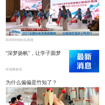
8099999街头巷尾
“深梦扬帆”，让学子圆梦
环球网资讯
为什么偏偏是竹知了？