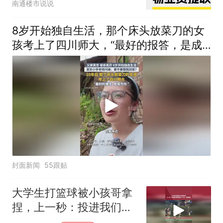
南通楼市说说
8岁开始独自生活，那个床头放菜刀的女
孩考上了四川师大，“最好的报答，是成
为你”
封面新闻
55跟贴
大学生打篮球被小孩哥拿
捏，上一秒：投进我们做
俯卧撑 下一秒：愿赌服输