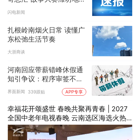
选拔赛市级决赛举办
闪电新闻
扎根岭南烟火日常 读懂广
东松弛生活节奏
大浙商谈
河南回应带薪错峰休假通
知引争议：程序审签不规
范，待修改后予以印发
界面新闻
339跟贴
APP专享
幸福花开颂盛世 春晚共聚再青春 | 2027
全国中老年电视春晚 云南选区海选火热
进行