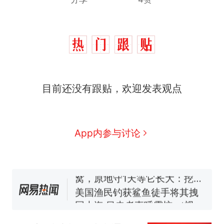
那个在床头放菜刀的女孩，
热
目前还没有跟贴，欢迎发表观点
因老师一句“跟我回家”改写了
人生
制裁瓜子饺子，美国怕什
新
么？
费大厨“全国小炒肉大王”称
App内参与讨论
号，仅凭视频评出？中国烹饪
协会回应
男子上山采菌偶然发现鸡枞菌
窝，原地守1天等它长大：挖了
140多朵
美国渔民钓获鲨鱼徒手将其拽
回大海 目击者直呼震惊 （视频
来源：参考消息）
笔试第一被第二名传话劝弃考
官方通报