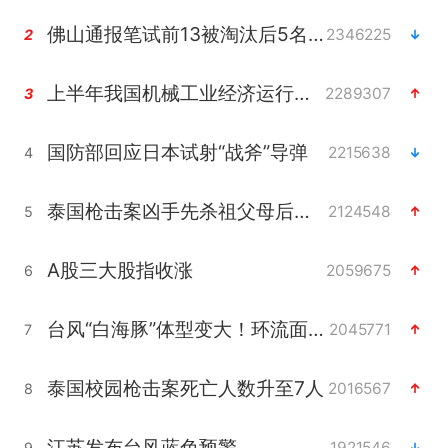
佛山通报笔试前13被淘汰后5名进体检
2346225
2
上半年我国机械工业经济运行稳中有进
2289307
3
国防部回应日本试射“战斧”导弹
2215638
4
泰国枪击案凶手先杀祖父母后行凶
2124548
5
A股三大股指收涨
2059675
6
台风“白海豚”体型变大！环流面积接近13个浙江那么大
2045771
7
泰国校园枪击案死亡人数升至7人
2016567
8
江苏发布台风蓝色预警
1921546
9