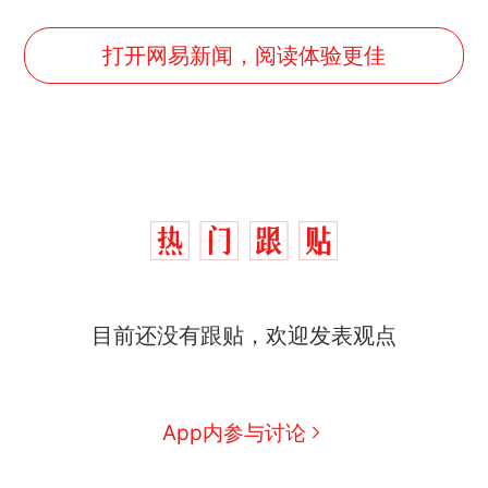
打开网易新闻，阅读体验更佳
十多万人报名的考试，成绩
热
目前还没有跟贴，欢迎发表观点
全部作废，公平么？
全球唯一没有法定首都的国
新
家，刚改国名，总统就邀请中
国大使骑行绕了几乎整个国境
5万的小车卖不动，40万以上
App内参与讨论
线一圈，还曾两次到中国寻根
的抢着买
浙江人戒备 "白海豚"已创我国