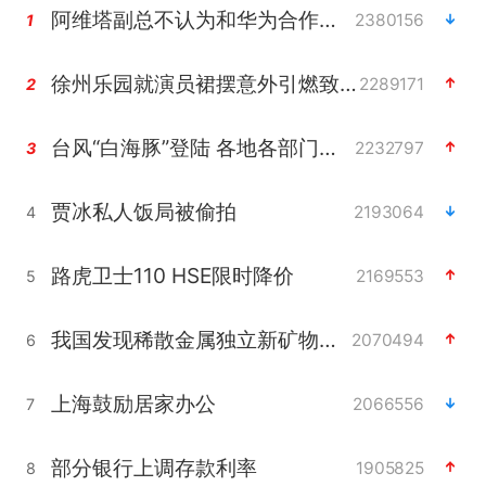
阿维塔副总不认为和华为合作是必要项
2380156
1
徐州乐园就演员裙摆意外引燃致歉
2289171
2
台风“白海豚”登陆 各地各部门全力应对
2232797
3
贾冰私人饭局被偷拍
2193064
4
路虎卫士110 HSE限时降价
2169553
5
我国发现稀散金属独立新矿物——乌斯河锗矿
2070494
6
上海鼓励居家办公
2066556
7
部分银行上调存款利率
1905825
8