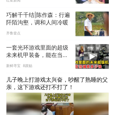
红星新闻
方：已将涉诈资金返还群
众
巧解千千结|陈作森：行遍
阡陌沟壑，调和人间冷暖
齐鲁壹点
一套光环游戏里面的超级
未来机甲装备，能在当铺
卖多少钱？
新鲜寻宝
8跟贴
儿子晚上打游戏太兴奋，吵醒了熟睡的父
亲，这下游戏还打不打了！