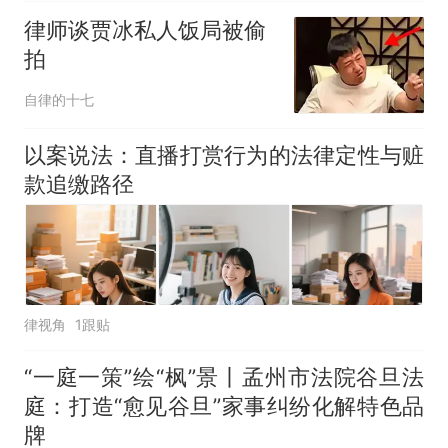
律师谈贾冰私人饭局被偷
拍
自律的十七
以案说法：直播打赏行为的法律定性与赃
款追缴路径
律视角
1跟贴
“一庭一策”绘“枫”景丨孟州市法院谷旦法
庭：打造“愈见谷旦”家事纠纷化解特色品
牌