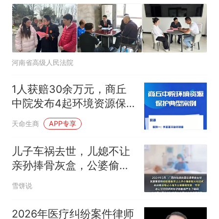
河南省高级人民法院
1人获赔30余万元，商丘
中院发布4起环境资源保
护典型案例
天命生商
APP专享
儿子车祸去世，儿媳不让
亲孙捧骨灰盒，公婆偷做
DNA发现非亲生，起诉却
雪饼说
被法院驳回
2026年医疗纠纷案件律师