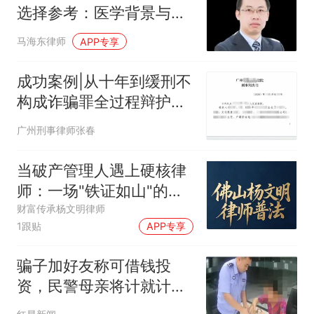
选择参考：医学背景与鉴
定经验解析
马海东律师
APP专享
成功案例|从十年到缓刑不
构成诈骗罪全过程辩护经
验分享
广州刑事律师张春
当破产管理人遇上硬核律
师：一场"铁证如山"的抽
逃出资案，为何输得彻
财富传承杨文明律师
1跟贴
APP专享
底？
骗子加好友称可借钱投
资，民警母亲将计就计收
下对方转账8.8万元 警