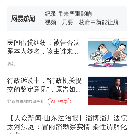
纪录 带来严重影响
视频丨只要一枚命中就能让航
母瘫痪 轰-6J实力有多强？
大雨将至一家老小6分钟抢收完
1千斤稻谷
民间借贷纠纷，被告否认
十多万人报名的考试，成绩
热
系本人签名，该由谁来负
全部作废，公平么？
责申请笔迹鉴定？
唐朝
行政诉讼中，“行政机关提
交的鉴定意见”，原告如何
质证？
北京楹庭律师事务所
APP专享
【大众新闻·山东法治报】淄博淄川法院
太河法庭：冒雨踏勘察实情 柔性调解化