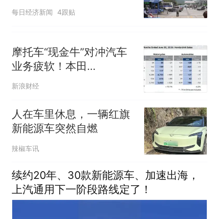
造！中国产特斯拉是主力
每日经济新闻
4跟贴
摩托车“现金牛”对冲汽车
业务疲软！本田
(HMC.US)借力日元疲软
新浪财经
超预期：Q1净利暴增
129%
人在车里休息，一辆红旗
新能源车突然自燃
辣椒车讯
续约20年、30款新能源车、加速出海，
上汽通用下一阶段路线定了！