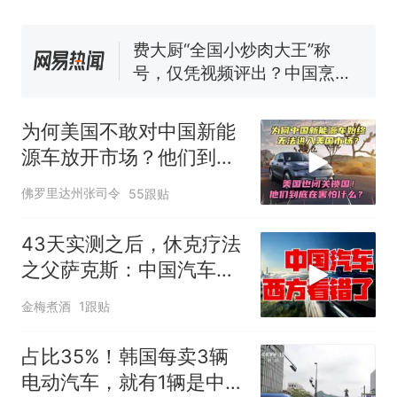
了140多朵
美国一场追捕行动中，一男子
在车辆行驶中爬上车顶跳舞。
（新京报）
费大厨“全国小炒肉大王”称
号，仅凭视频评出？中国烹饪
协会回应
笔试第一被第二名传话劝弃考
官方通报
为何美国不敢对中国新能
惊艳！字都飘起来了 博主在田
源车放开市场？他们到底
间创作“悬浮字” 网友：真·裸眼
在害怕什么？
3D！
西班牙飞地休达边境，摩洛
热
佛罗里达州张司令
55跟贴
哥士兵搬起大石块投向移民引
争议，此前一天内数万人从摩
43天实测之后，休克疗法
洛哥涌入西班牙
之父萨克斯：中国汽车，
西方都看错了
金梅煮酒
1跟贴
占比35%！韩国每卖3辆
电动汽车，就有1辆是中国