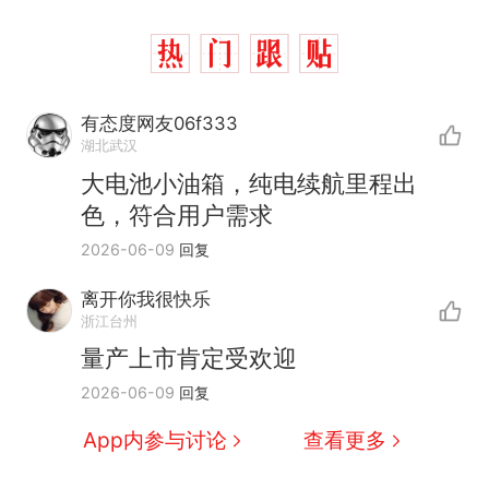
有态度网友06f333
湖北武汉
大电池小油箱，纯电续航里程出
色，符合用户需求
2026-06-09
回复
离开你我很快乐
浙江台州
量产上市肯定受欢迎
西班牙飞地休达边境，摩洛
热
2026-06-09
回复
哥士兵搬起大石块投向移民引
争议，此前一天内数万人从摩
男子上山采菌偶然发现鸡枞
新
App内参与讨论
查看更多
洛哥涌入西班牙
菌窝，原地守1天等它长大：挖