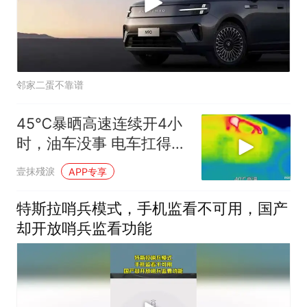
邻家二蛋不靠谱
45℃暴晒高速连续开4小
时，油车没事 电车扛得住
吗？实测见真
壹抹殘淚
APP专享
特斯拉哨兵模式，手机监看不可用，国产
却开放哨兵监看功能