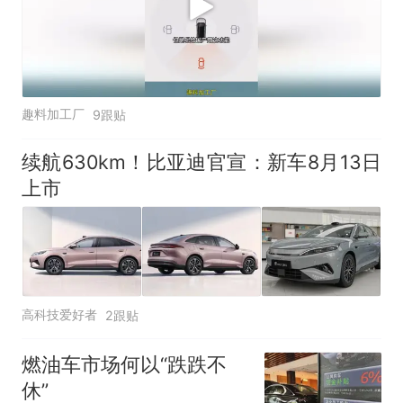
趣料加工厂
9跟贴
续航630km！比亚迪官宣：新车8月13日
上市
高科技爱好者
2跟贴
燃油车市场何以“跌跌不
休”