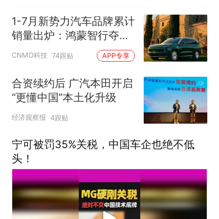
1-7月新势力汽车品牌累计
销量出炉：鸿蒙智行夺亚
军
CNMO科技
74跟贴
APP专享
合资续约后 广汽本田开启
“更懂中国”本土化升级
经济观察报
4跟贴
宁可被罚35%关税，中国车企也绝不低
头！