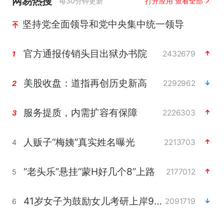
网易热搜
每30分钟更新
打开应用 查看全部
坚持党全面领导和党中央集中统一领导
官方通报传销头目出狱办书院
2432679
1
美股收盘：道指再创历史新高
2292962
2
服务提质，内需扩容有保障
2226303
3
人贩子“梅姨”真实姓名曝光
2213703
4
“老头乐”悬挂“蒙H好几个8”上路
2177012
5
41岁女子为鼓励女儿考研上岸985
2091719
6