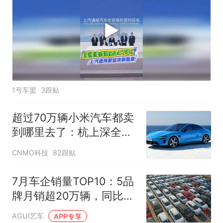
1号车盟
3跟贴
超过70万辆小米汽车都卖
到哪里去了：杭上深全国
最多
CNMO科技
82跟贴
7月车企销量TOP10：5品
牌月销超20万辆，同比仅
长安、理想下滑
AGUI艺车
APP专享