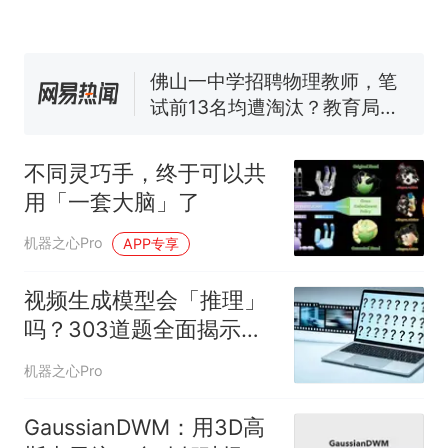
空调24小时开着反而更省电？
电力部门回应
佛山一中学招聘物理教师，笔
试前13名均遭淘汰？教育局：
已叫停招聘，成立调查组全面
“不建议大家买深色蛋糕”上热
核查
搜，网友：天塌了！
不同灵巧手，终于可以共
那个在床头放菜刀的女孩，
热
用「一套大脑」了
因老师一句“跟我回家”改写了
人生
机器之心Pro
APP专享
视频生成模型会「推理」
吗？303道题全面揭示世
界模型的推理短板
机器之心Pro
GaussianDWM：用3D高