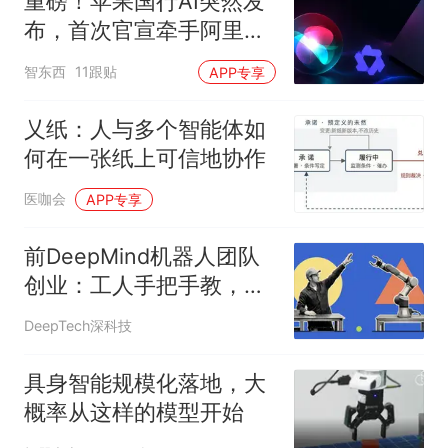
重磅！苹果国行AI突然发
布，首次官宣牵手阿里，
Mac用上千问了
智东西
11跟贴
APP专享
乂纸：人与多个智能体如
何在一张纸上可信地协作
医咖会
APP专享
前DeepMind机器人团队
创业：工人手把手教，机
器人10分钟学会新技能
DeepTech深科技
具身智能规模化落地，大
概率从这样的模型开始