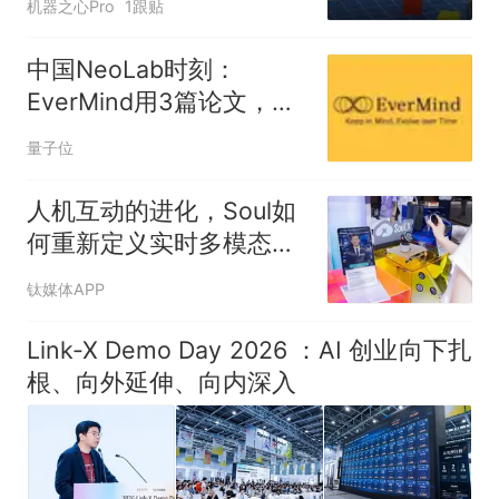
机器之心Pro
1跟贴
中国NeoLab时刻：
EverMind用3篇论文，交
出全栈自进化首份答卷
量子位
人机互动的进化，Soul如
何重新定义实时多模态交
互丨WAIC2026
钛媒体APP
Link-X Demo Day 2026 ：AI 创业向下扎
根、向外延伸、向内深入