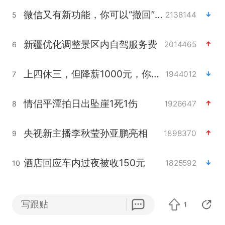
微信又有新功能，你可以“撤回”你的撤回了！
2138144
5
新疆优化调整景区内自驾服务费
2014465
6
上四休三，但降薪1000元，你接受吗？
1944012
7
情侣平潭拍日出坠崖1死1伤
1926647
8
央视新主播李秋莹孙亚鹏亮相
1898370
9
酒店回应车内过夜被收150元
1825592
10
写跟贴
1