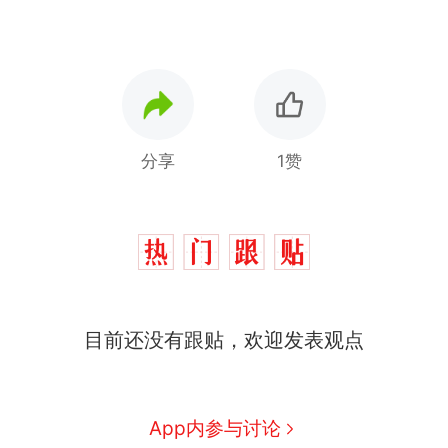
分享
1赞
那个在床头放菜刀的女孩，
热
目前还没有跟贴，欢迎发表观点
因老师一句“跟我回家”改写了
人生
搬家报价570元，搬到楼下
新
交5060元才肯搬上楼！女子傻
眼了……
十多万人报名的考试，成绩全
App内参与讨论
部作废，公平么？