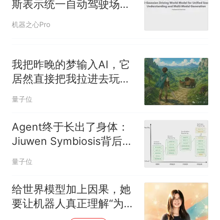
斯表示统一自动驾驶场景
理解与多模态生成
机器之心Pro
我把昨晚的梦输入AI，它
居然直接把我拉进去玩儿
了一把？！
量子位
Agent终于长出了身体：
Jiuwen Symbiosis背后的
思考与实践
量子位
给世界模型加上因果，她
要让机器人真正理解“为什
么”