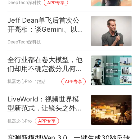
DeepTech深科技
APP专享
Jeff Dean单飞后首次公
开亮相：谈Gemini、以及
什么技术值得赌五年
DeepTech深科技
全行业都在卷大模型，他
们却用不确定微分几何给
机器人做了个大脑
机器之心Pro
1跟贴
APP专享
LiveWorld：视频世界模
型新范式，让镜头之外的
世界继续演化
机器之心Pro
APP专享
实测新模型Wan 3.0，一键生成30秒反转