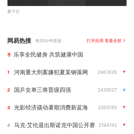
量子位
网易热搜
每30分钟更新
打开应用 查看全部
乐享全民健身 共筑健康中国
河南重大刑案嫌犯夏某钢落网
2467426
1
国乒女单三将晋级四强
2429027
2
光影经济撬动暑期消费新蓝海
2265785
3
马克·艾伦退出斯诺克中国公开赛
2194742
4