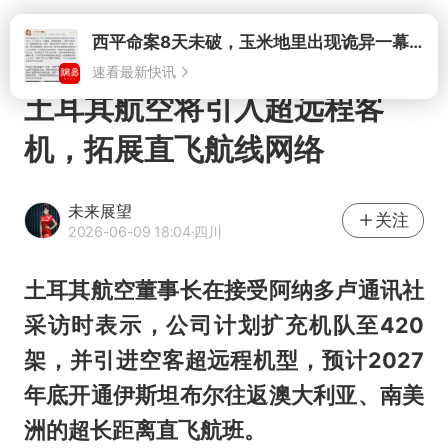
打开
西平命案8天未破，玉米地里出现诡异一幕，我突然想起了欧金中
速看最新快讯
土耳其航空将引入超远程客
机，拓展直飞航线网络
未来展望
关注
2026-06-09 18:04
·四川
土耳其航空董事长在接受阿纳多卢通讯社
采访时表示，公司计划扩充机队至420
架，并引进空客超远程机型，预计2027
年底开通伊斯坦布尔往返澳大利亚、南美
洲的超长距离直飞航班。