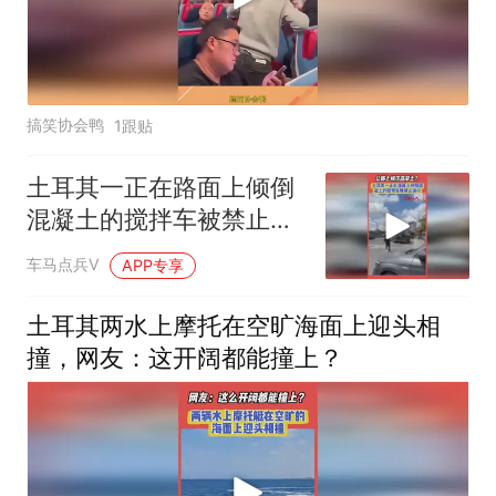
搞笑协会鸭
1跟贴
土耳其一正在路面上倾倒
混凝土的搅拌车被禁止通
行
车马点兵V
APP专享
土耳其两水上摩托在空旷海面上迎头相
撞，网友：这开阔都能撞上？