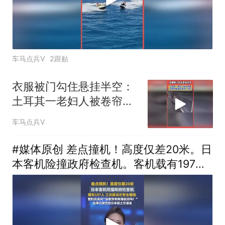
车马点兵V
2跟贴
衣服被门勾住悬挂半空：
土耳其一老妇人被卷帘门
拉起
车马点兵V
#媒体原创 差点撞机！高度仅差20米。日
本客机险撞政府检查机。客机载有197
人，三次尝试才安全着陆