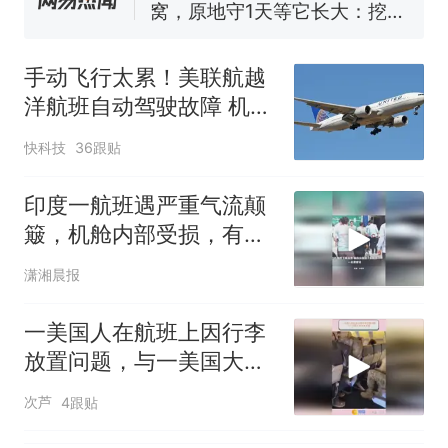
窝，原地守1天等它长大：挖了
140多朵
美国渔民钓获鲨鱼徒手将其拽
回大海 目击者直呼震惊 （视频
手动飞行太累！美联航越
来源：参考消息）
笔试第一被第二名传话劝弃考
洋航班自动驾驶故障 机长
官方通报
选择中途备降
那个在床头放菜刀的女孩，
热
快科技
36跟贴
因老师一句“跟我回家”改写了
人生
印度一航班遇严重气流颠
簸，机舱内部受损，有乘
客头部撞上机舱受伤
潇湘晨报
一美国人在航班上因行李
放置问题，与一美国大兵
发生矛盾
次芦
4跟贴