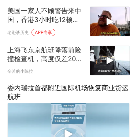
美国一家人不顾警告来中
国，香港3小时吃12顿，
直飞上海想定居
老逊谈历史
APP专享
上海飞东京航班降落前险
撞检查机，高度仅差20
米，机上197人
辛苦的小陈拉
委内瑞拉首都附近国际机场恢复商业货运
航班