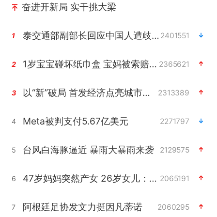
奋进开新局 实干挑大梁
泰交通部副部长回应中国人遭歧视手势
2401551
1
1岁宝宝碰坏纸巾盒 宝妈被索赔924元
2365621
2
以“新”破局 首发经济点亮城市消费活力
2313389
3
Meta被判支付5.67亿美元
2271797
4
台风白海豚逼近 暴雨大暴雨来袭
2129575
5
47岁妈妈突然产女 26岁女儿：很震惊
2065191
6
阿根廷足协发文力挺因凡蒂诺
2060295
7