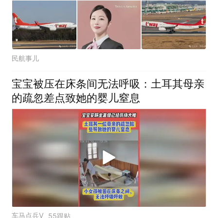
民航事儿
宝宝被压在床条间无法呼吸：土耳其母亲
的疏忽差点致她的婴儿窒息
车马点兵V
55跟贴