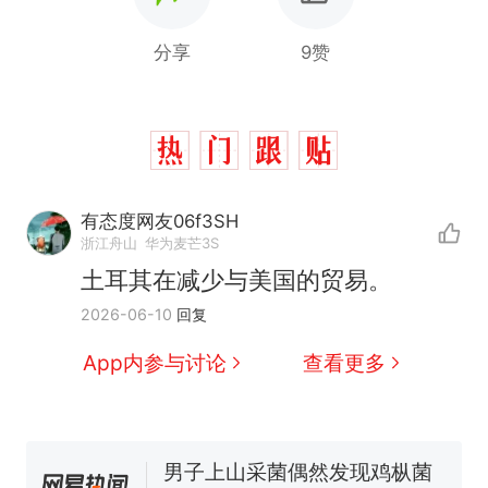
分享
9赞
有态度网友06f3SH
浙江舟山
华为麦芒3S
土耳其在减少与美国的贸易。
那个在床头放菜刀的女孩，
热
2026-06-10
回复
因老师一句“跟我回家”改写了
人生
制裁瓜子饺子，美国怕什
新
App内参与讨论
查看更多
么？
费大厨“全国小炒肉大王”称
号，仅凭视频评出？中国烹饪
协会回应
男子上山采菌偶然发现鸡枞菌