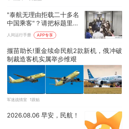
"泰航无理由拒载二十多名
中国乘客"？请把标题里删
掉的那半截新闻补回来！
人间运行手册
APP专享
揠苗助长!重金续命民航2款新机，俄冲破
制裁造客机实属举步维艰
军迷战情室
1跟贴
2026.08.06 早安，民航！