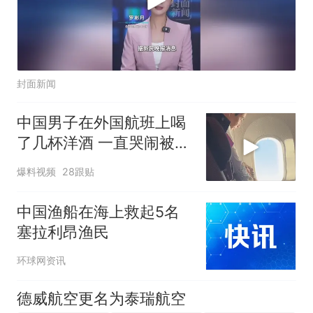
封面新闻
中国男子在外国航班上喝
了几杯洋酒 一直哭闹被绑
起来
爆料视频
28跟贴
中国渔船在海上救起5名
塞拉利昂渔民
环球网资讯
德威航空更名为泰瑞航空