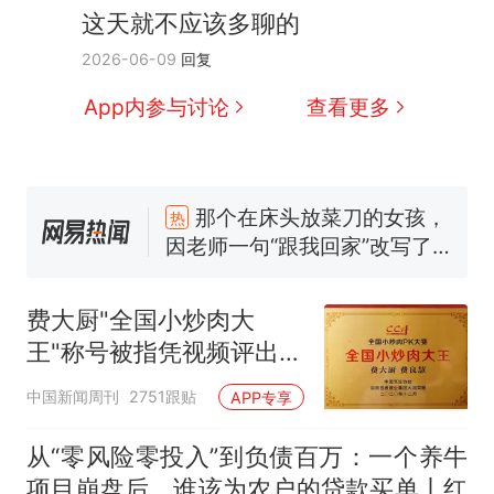
这天就不应该多聊的
2026-06-09
回复
App内参与讨论
查看更多
那个在床头放菜刀的女孩，
热
因老师一句“跟我回家”改写了
人生
制裁瓜子饺子，美国怕什
新
么？
费大厨“全国小炒肉大王”称
费大厨"全国小炒肉大
号，仅凭视频评出？中国烹饪
协会回应
王"称号被指凭视频评出
男子上山采菌偶然发现鸡枞菌
窝，原地守1天等它长大：挖了
官方回应
中国新闻周刊
2751跟贴
APP专享
140多朵
女子开一天一夜空调后二氧化
碳中毒
从“零风险零投入”到负债百万：一个养牛
美国渔民钓获鲨鱼徒手将其拽
项目崩盘后，谁该为农户的贷款买单丨红