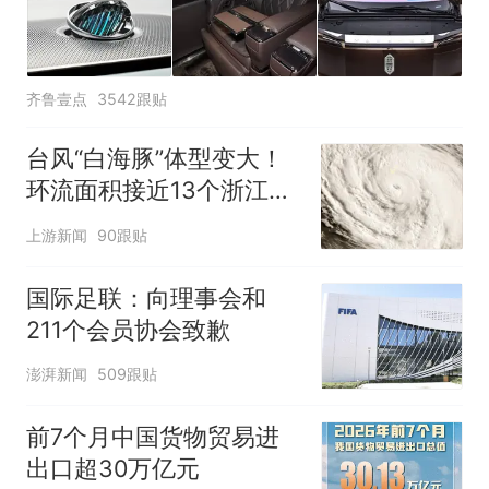
齐鲁壹点
3542跟贴
台风“白海豚”体型变大！
环流面积接近13个浙江那
么大
上游新闻
90跟贴
国际足联：向理事会和
211个会员协会致歉
澎湃新闻
509跟贴
前7个月中国货物贸易进
出口超30万亿元