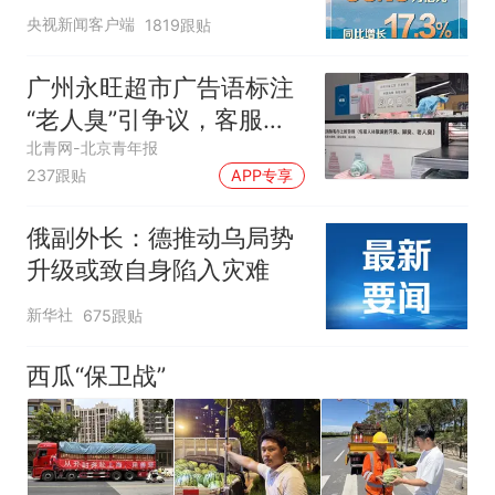
央视新闻客户端
1819跟贴
广州永旺超市广告语标注
“老人臭”引争议，客服回
应
北青网-北京青年报
237跟贴
APP专享
俄副外长：德推动乌局势
升级或致自身陷入灾难
新华社
675跟贴
西瓜“保卫战”