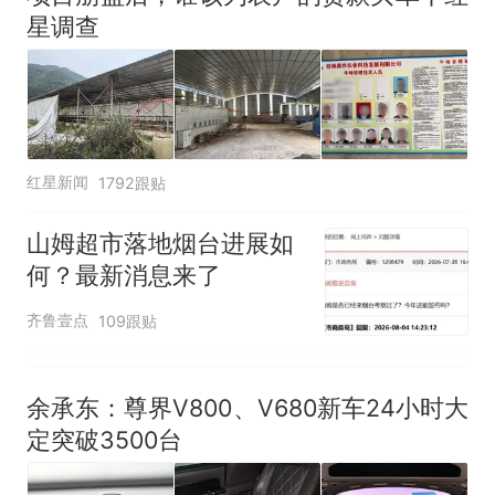
回大海 目击者直呼震惊 （视频
星调查
来源：参考消息）
那个在床头放菜刀的女孩，
热
因老师一句“跟我回家”改写了
人生
红星新闻
1792跟贴
山姆超市落地烟台进展如
何？最新消息来了
齐鲁壹点
109跟贴
余承东：尊界V800、V680新车24小时大
定突破3500台