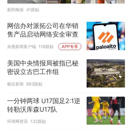
新民晚报
41跟贴
网信办对派拓公司在华销
售产品启动网络安全审查
央视新闻客户端
118跟贴
APP专享
美国中央情报局被指已秘
密设立古巴工作组
极目新闻
883跟贴
一分钟两球 U17国足2:1逆
转勒沃库森U17队
环球网资讯
132跟贴