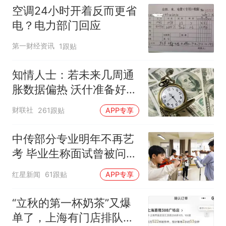
空调24小时开着反而更省
电？电力部门回应
第一财经资讯
1跟贴
知情人士：若未来几周通
胀数据偏热 沃什准备好加
息
财联社
261跟贴
APP专享
中传部分专业明年不再艺
考 毕业生称面试曾被问
“如何策划晚会” 专家：遏
红星新闻
61跟贴
APP专享
制“艺考捷径化”
“立秋的第一杯奶茶”又爆
单了，上海有门店排队超