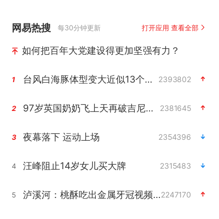
网易热搜
每30分钟更新
打开应用 查看全部
如何把百年大党建设得更加坚强有力？
台风白海豚体型变大近似13个浙江面积
2393802
1
97岁英国奶奶飞上天再破吉尼斯纪录
2381645
2
夜幕落下 运动上场
2354396
3
汪峰阻止14岁女儿买大牌
2315483
4
泸溪河：桃酥吃出金属牙冠视频不实
2247170
5