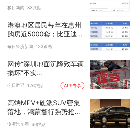
500杯，店员：今天奶茶
极目新闻
88跟贴
店都很忙，要等2个多小
时
港澳地区居民每年在惠州
购房近5000套；比亚迪销
量跻身全球车企第六丨大
每日经济新闻
133跟贴
湾区财经早参
网传“深圳地面沉降致车辆
损坏”不实
（2026·08·06）
今日辟谣
126跟贴
APP专享
高端MPV+硬派SUV密集
落地，鸿蒙智行强势抢占
自主高端市场制高点
澎湃汽车圈
66跟贴