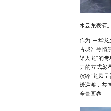
水云龙表演
作为“中华
古城》等情
梁火龙”的
力的方式彰
演绎“龙凤呈
缓巡游，共
全景画卷。