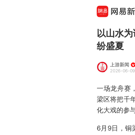
以山水为
纷盛夏
上游新闻
2026-06-09 
一场龙舟赛
梁区将把千
化大戏的参
6月9日，铜