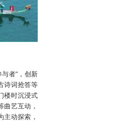
参与者”，创新
古诗词抢答等
门楼时沉浸式
等曲艺互动，
为主动探索，