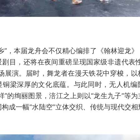
。
龙乡”，本届龙舟会不仅精心编排了《翰林迎龙》
景剧目，还将在夜间重磅呈现国家级非遗代表性
专场展演。届时，舞龙者在漫天铁花中穿梭，以
显铜梁深厚的文化底蕴。与此同时，无人机编
祥”的绚丽图景，涪江之上则以“龙生九子”等
同构成一幅“水陆空”立体交织、传统与现代交相