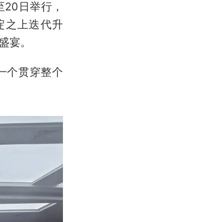
至20日举行，
淀之上迭代升
盛宴。
一个贯穿整个