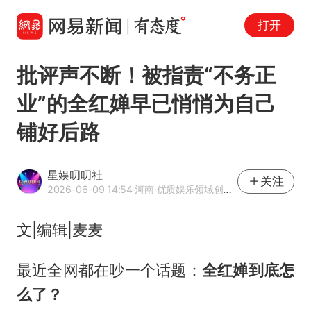
打开
批评声不断！被指责“不务正
业”的全红婵早已悄悄为自己
铺好后路
星娱叨叨社
关注
2026-06-09 14:54
·河南
·优质娱乐领域创作者
文|编辑|麦麦
最近全网都在吵一个话题：
全红婵到底怎
么了？