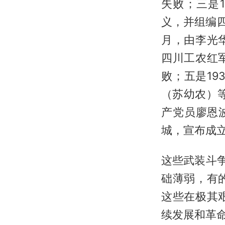
失败；三是
义，并组编四
月，由李光
四川工农红
败；五是1
（苏幼农）等
产党员廖恩
城，宣布成
这些武装斗
础薄弱，有
这些在极其
续发展和革