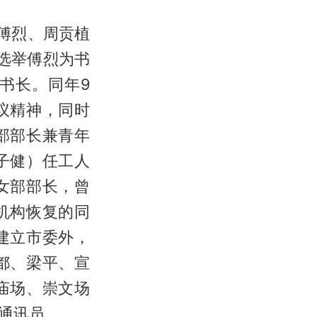
，傅烈、周贡植
选举傅烈为书
书长。同年9
议精神，同时
部部长兼青年
子健）任工人
女部部长，曾
机构恢复的同
建立市委外，
都、梁平、宣
庙场、崇文场
通讯员。