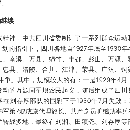
重。
的继续
议精神，中共四川省委制订了一系列群众运动
划的指引下，四川各地自1927年底至1930
江、南溪、万县、绵竹、丰都、彭山、万源、
、忠县、涪陵、合川、江津、荣县、广汉、铜
斗争。其中，规模较大的有：一是1929年4
发动的万源固军坝农民起义，随后组成了四川
在刘存厚部队的围剿下于1930年7月失败；二
28军第7混成旅代理旅长、共产党员旷继勋率兵
后转战多地，最终在刘湘、田颂尧、刘存厚等