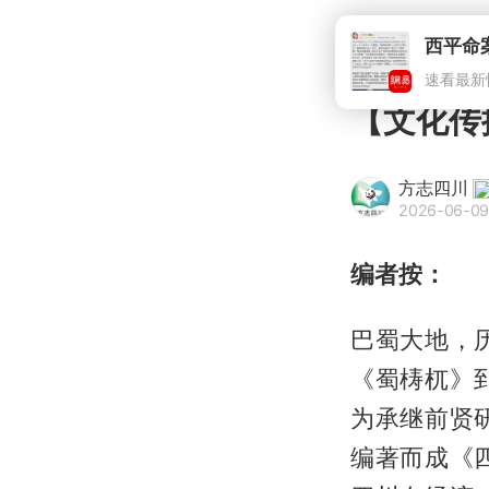
【文化传
方志四川
2026-06-09
编者按：
巴蜀大地，
《蜀梼杌》
为承继前贤
编著而成《