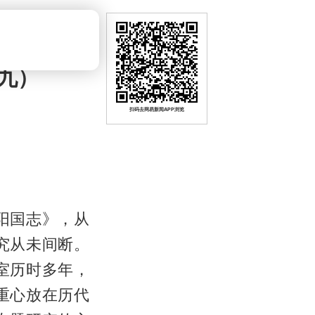
九）
扫码去网易新闻APP浏览
阳国志》，从
究从未间断。
室历时多年，
重心放在历代