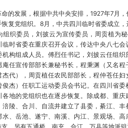
命的发展，根据中共中央安排，1927年7月
手恢复党组织。8月，中共四川临时省委成立，
为组织委员，刘披云为宣传委员，周贡植为秘
川临时省委在重庆召开会议，传达中央八七会
委机构组成人员。傅烈任书记，刘披云任组织
愿庵任宣传部部长兼秘书长，程秉渊（又名程
君杰代），周贡植任农民部部长，程仲苍任妇
曾俊杰）任职工运动委员会书记。在四川省委
川各地的党组织也在逐步恢复。除成都、重庆
、涪陵、合川、自流井建立了县委，綦江、丰
邻水、岳池、遂宁、南溪、内江、景观场、高
特支，另有五通桥、南充、合江、万县等地派驻