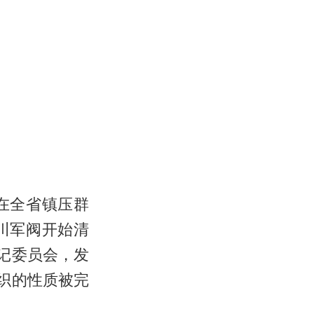
在全省镇压群
川军阀开始清
记委员会，发
织的性质被完