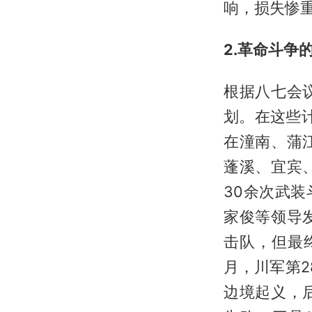
响，损失惨
2.革命斗争
根据八七会
划。在这些计
在潼南、蒲
蓬溪、宜宾
30余次武装
家俊等领导
击队，但最终
月，川军第
边境起义，