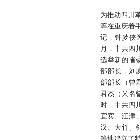
为推动四川革
等在重庆着
记，钟梦侠
月，中共四
选举新的省
部部长，刘
部部长（曾
君杰（又名
时，中共四
宜宾、江津
汉、大竹、
等地建立了