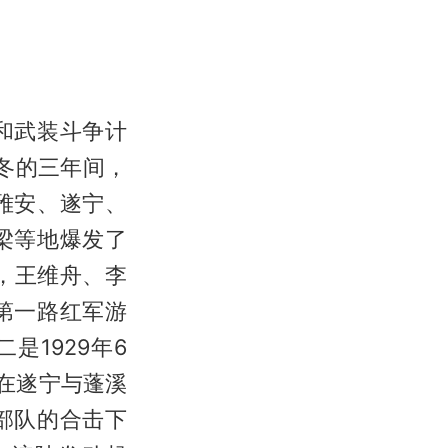
和武装斗争计
年冬的三年间，
雅安、遂宁、
梁等地爆发了
月，王维舟、李
第一路红军游
是1929年6
在遂宁与蓬溪
部队的合击下