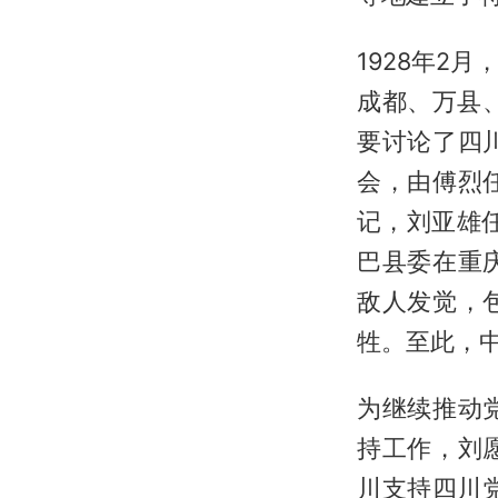
1928年2
成都、万县
要讨论了四
会，由傅烈
记，刘亚雄
巴县委在重
敌人发觉，
牲。至此，
为继续推动
持工作，刘
川支持四川