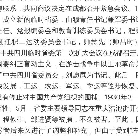
得联系，共同商议决定在成都召开紧急会议。12
，成立新的临时省委，由穆青任书记兼军委书
主任、党报编委会和教育训练委员会书记，程
翔任职工运动委员会书记，帅慧先（帅昌时
月，中共四川临时省委第二次扩大会议在成都召
调要纠正盲动主义，在游击战争中以土地革命
了中共四川省委员会，刘愿庵为书记。此后，
快发展，工运、农运、军运、学运等逐步恢复
有停止对中国共产党组织的围捕。1930年3
牺牲。5月，省委主要领导同志在重庆浩池街开
、程攸生、邹进贤等被捕，不久被害。至此，
尽管后来又进行了调整和补充，但由于受到“左