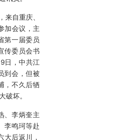
开，来自重庆、
参加会议，主
省第一届委员
宣传委员会书
9日，中共江
员到会，但被
捕，不久后牺
大破坏。
熟、李炳奎主
、李鸣珂等赴
六大后返川，