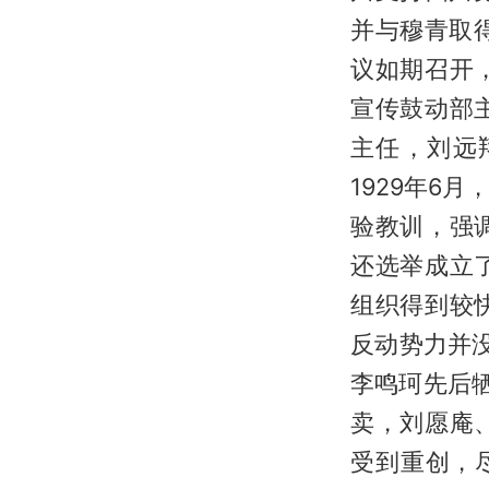
并与穆青取
议如期召开
宣传鼓动部
主任，刘远
1929年6
验教训，强
还选举成立
组织得到较
反动势力并没
李鸣珂先后
卖，刘愿庵
受到重创，