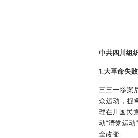
中共四川组
1.大革命失
三三一惨案
众运动，捉
理在川国民
动“清党运
全改变。