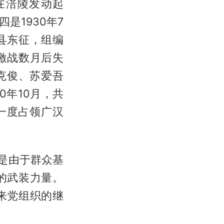
在涪陵发动起
是1930年7
县东征，组编
激战数月后失
克俊、苏爱吾
0年10月，共
一度占领广汉
是由于群众基
的武装力量。
来党组织的继